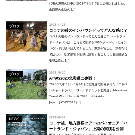
代表の澤野の記事が2023年11月17日に公開されました。
山口県の山陰の […]
2023-11-23
ブログ
コロナの後のインバウンドってどんな感じ？
コロナの後のインバウンドってどんな感じ？ ハートラン
ド・ジャパンは、これまで欧米を100％ターゲットにイン
バウンドに取り組んできました。東京や富士山、京都だけ
ではない、欧米顧客を地域に誘客することによる国際的な
地域活性に […]
2023-10-20
ブログ
ATWS2023北海道に参戦！
2023年9月11日〜9月14日に北海道で開催された「アドベ
ンチャートラベル・ワールドサミット北海道」Adventure
Travel World Summit 2023 Hokkaido,
Japan（ATWS2023 […]
2023-08-04
NEWS
コロナ後、地方誘客ツアーのパイオニア「ハ
ートランド・ジャパン」上期の実績を公開
弊社リベルタ株式会社のインバウンド事業である