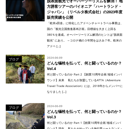
脱表面観光でオーバーツーリズムを解消！ 地
方誘客ツアーのパイオニア「ハートランド・
ジャパン」（リベルタ株式会社）の2023年度
販売実績を公開
「欧米x田舎」に特化したアドベンチャートラベル事業は、
国の「観光立国推進基本計画」目標値を大きく上回る
380％を達成。オーバーツーリズム解消のヒントは“脱表面
観光” にあり。 ～コロナ禍の３年間をはさみ７年。欧米の
アドベ […]
2024-06-09
ブログ
どんな犠牲を払って、何と闘っているのか？
Vol.4
何と闘っているのか Part 2 【創業10周年企画 地域インバ
ウンド】未来 私たちが加盟しているATTA（Adventure
Travel Trade Association）には、2018年からメンバーに
なりました […]
2024-06-09
ブログ
どんな犠牲を払って、何と闘っているのか？
Vol.3
何と闘っているのか Part 1【創業10周年企画 地域インバ
ウンド】現在 私たちがやっている旅行業ハートランド・