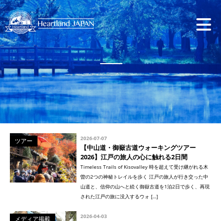
2026-07-07
ツアー
【中山道・御嶽古道ウォーキングツアー
2026】江戸の旅人の心に触れる2日間
Timeless Trails of Kisovalley 時を超えて受け継がれる木
曽の2つの神秘トレイルを歩く 江戸の旅人が行き交った中
山道と、信仰の山へと続く御嶽古道を1泊2日で歩く、再現
された江戸の旅に没入するウォ […]
2026-04-03
メディア掲載