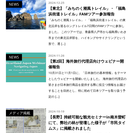
2024-12-25
NEWS
【東北】「みちのく潮風トレイル」・「福島
浜街道トレイル」FAMツアー参加報告
「みちのく潮風トレイル」・「福島浜街道トレイル」の東
北沿岸を巡るロングトレイル7日間のFAMツアーに参加し
ました。 このツアーでは、青森県八戸市から福島県いわき
市までの東北沿岸部を、ハイキングやサイクリングという
形で、透 […]
2024-11-26
NEWS
【第2回】海外旅行代理店向けウェビナー開
催報告
10月31日と11月1日に、「日本旅行の基本情報」をテーマ
としたウェビナーを開催いたしました。 海外旅行代理店の
皆さまが日本旅行商品を提供する際に役立つ情報をお届け
することを目的とし、特に初めて日本ツアーを取り扱う予
定の […]
2024-10-19
メディア掲載
【長野】持続可能な観光セミナーin南木曽町
にて、弊社の林が登壇した様子が「市民タイ
ムス」に掲載されました