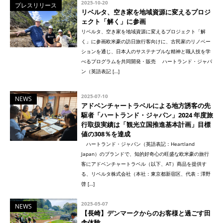
2025-10-20
プレスリリース
リベルタ、空き家を地域資源に変えるプロジ
ェクト「解く」に参画
リベルタ、空き家を地域資源に変えるプロジェクト「解
く」に参画欧米豪の訪日旅行客向けに、古民家のリノベー
ションを通じ、日本人のサステナブルな精神と職人技を学
べるプログラムを共同開発・販売 ハートランド・ジャパ
ン（英語表記 […]
2025-07-10
NEWS
アドベンチャートラベルによる地方誘客の先
駆者「ハートランド・ジャパン」2024 年度旅
行取扱実績は「観光立国推進基本計画」目標
値の308％を達成
ハートランド・ジャパン（英語表記：Heartland
Japan）のブランドで、知的好奇心の旺盛な欧米豪の旅行
客にアドベンチャートラベル（以下、AT）商品を提供す
る、リベルタ株式会社（本社：東京都新宿区、代表：澤野
啓 […]
2025-05-07
NEWS
【長崎】デンマークからのお客様と過ごす田
舎体験