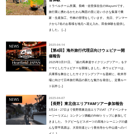
トラベルチーム所属、長崎・佐世保在住のMayumiです。
旅行業に携わるかたわら陶芸の里に近い小さな集落で農
家・生産加工、竹林の管理をしています。 先日、デンマー
クから7名のお客様を地元へ迎え入れ、田舎体験を提供し
ました。 […]
2025-04-14
NEWS
【第4回】海外旅行代理店向けウェビナー開
催報告
2025年3月31日、「銀の馬車道サイクリングツアー」をテ
ーマとしたウェビナーを開催しました。本ウェビナーは、
兵庫県を舞台としたサイクリングツアーを題材に、欧米市
場に向けて日本旅行商品の新たな魅力を発信し、定番ルー
ト以外 […]
2025-04-07
NEWS
【長野】東北信エリアFAMツアー参加報告
3月24－27日まで長野県東北信エリアのAT（アドベンチャ
ーツーリズム）コンテンツ満載のFAMトリップに参加して
きました。 ラグビーなどスポーツの高地トレーニングの盛
んな菅平高原は、大笹街道という善光寺から中山道へのバ
イ […]