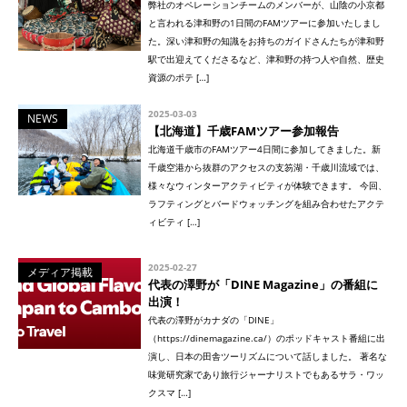
弊社のオペレーションチームのメンバーが、山陰の小京都
と言われる津和野の1日間のFAMツアーに参加いたしまし
た。深い津和野の知識をお持ちのガイドさんたちが津和野
駅で出迎えてくださるなど、津和野の持つ人や自然、歴史
資源のポテ […]
2025-03-03
NEWS
【北海道】千歳FAMツアー参加報告
北海道千歳市のFAMツアー4日間に参加してきました。新
千歳空港から抜群のアクセスの支笏湖・千歳川流域では、
様々なウィンターアクティビティが体験できます。 今回、
ラフティングとバードウォッチングを組み合わせたアクテ
ィビティ […]
2025-02-27
メディア掲載
代表の澤野が「DINE Magazine」の番組に
出演！
代表の澤野がカナダの「DINE」
（https://dinemagazine.ca/）のポッドキャスト番組に出
演し、日本の田舎ツーリズムについて話しました。 著名な
味覚研究家であり旅行ジャーナリストでもあるサラ・ワッ
クスマ […]