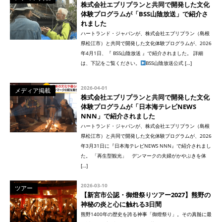
株式会社エブリプランと共同で開発した文化
体験プログラムが「BSS山陰放送」で紹介さ
れました
ハートランド・ジャパンが、株式会社エブリプラン（島根
県松江市）と共同で開発した文化体験プログラムが、2026
年4月1日、『 BSS山陰放送 』で紹介されました。 詳細
は、下記をご覧ください。
BSS山陰放送公式 […]
2026-04-01
メディア掲載
株式会社エブリプランと共同で開発した文化
体験プログラムが「日本海テレビNEWS
NNN」で紹介されました
ハートランド・ジャパンが、株式会社エブリプラン（島根
県松江市）と共同で開発した文化体験プログラムが、2026
年3月31日に『日本海テレビNEWS NNN』で紹介されまし
た。 「再生型観光」 デンマークの夫婦がかやぶきを体
[…]
2026-03-10
ツアー
【新宮市公認・御燈祭りツアー2027】熊野の
神秘の炎と心に触れる3日間
熊野1400年の歴史を誇る神事「御燈祭り」。その真髄に最