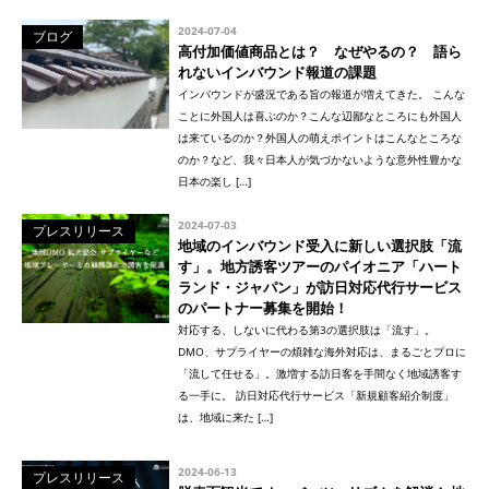
2024-07-04
ブログ
高付加価値商品とは？ なぜやるの？ 語ら
れないインバウンド報道の課題
インバウンドが盛況である旨の報道が増えてきた。 こんな
ことに外国人は喜ぶのか？こんな辺鄙なところにも外国人
は来ているのか？外国人の萌えポイントはこんなところな
のか？など、我々日本人が気づかないような意外性豊かな
日本の楽し […]
2024-07-03
プレスリリース
地域のインバウンド受入に新しい選択肢「流
す」。地方誘客ツアーのパイオニア「ハート
ランド・ジャパン」が訪日対応代行サービス
のパートナー募集を開始！
対応する、しないに代わる第3の選択肢は「流す」。
DMO、サプライヤーの煩雑な海外対応は、まるごとプロに
「流して任せる」。激増する訪日客を手間なく地域誘客す
る一手に。 訪日対応代行サービス「新規顧客紹介制度」
は、地域に来た […]
2024-06-13
プレスリリース