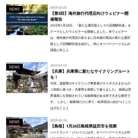
2025-02-25
NEWS
【第3回】海外旅行代理店向けウェビナー開
催報告
2025年1月28日、「新たな選択肢としての旧飛騨街道」を
テーマとしたウェビナーを開催しました。本ウェビナー
は、海外旅行代理店の皆さまに日本旅行商品の新たな選択
肢として旧飛騨街道を紹介し、特にオーバーツーリズムの
課題に対 […]
2025-02-19
NEWS
【兵庫】兵庫県に新たなサイクリングルート
を！
今回、滋賀県のサイクリング事業者のライダスさまからの
ご依頼に基づき、兵庫県を視察して参りました。 姫路は世
界遺産にも登録されている姫路城がある街で大きな都市で
す。 しかし、姫路城だけに来て、結局宿泊に結びつくこと
は少なく […]
2025-02-18
NEWS
【島根】1月24日島根県益田市を視察
ハートランド・ジャパンには今、オーバーツーリズムが叫