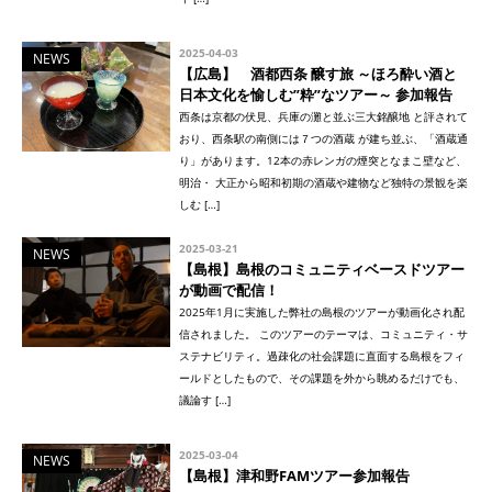
2025-04-03
NEWS
【広島】 酒都西条 醸す旅 ～ほろ酔い酒と
日本文化を愉しむ”粋”なツアー～ 参加報告
西条は京都の伏見、兵庫の灘と並ぶ三大銘醸地 と評されて
おり、西条駅の南側には７つの酒蔵 が建ち並ぶ、「酒蔵通
り」があります。12本の赤レンガの煙突となまこ壁など、
明治・ 大正から昭和初期の酒蔵や建物など独特の景観を楽
しむ […]
2025-03-21
NEWS
【島根】島根のコミュニティベースドツアー
が動画で配信！
2025年1月に実施した弊社の島根のツアーが動画化され配
信されました。 このツアーのテーマは、コミュニティ・サ
ステナビリティ。過疎化の社会課題に直面する島根をフィ
ールドとしたもので、その課題を外から眺めるだけでも、
議論す […]
2025-03-04
NEWS
【島根】津和野FAMツアー参加報告