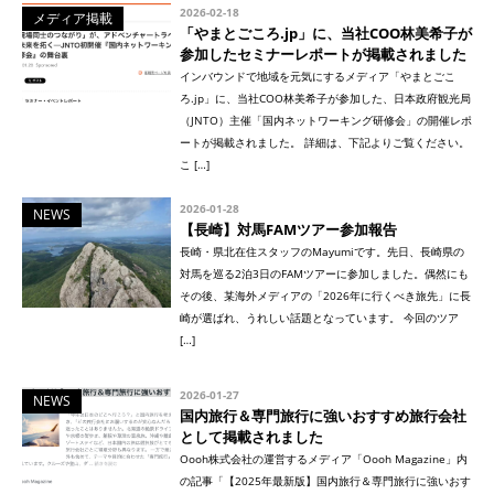
2026-02-18
メディア掲載
「やまとごころ.jp」に、当社COO林美希子が
参加したセミナーレポートが掲載されました
インバウンドで地域を元気にするメディア「やまとごこ
ろ.jp」に、当社COO林美希子が参加した、日本政府観光局
（JNTO）主催「国内ネットワーキング研修会」の開催レポ
ートが掲載されました。 詳細は、下記よりご覧ください。
こ […]
2026-01-28
NEWS
【長崎】対馬FAMツアー参加報告
長崎・県北在住スタッフのMayumiです。先日、長崎県の
対馬を巡る2泊3日のFAMツアーに参加しました。偶然にも
その後、某海外メディアの「2026年に行くべき旅先」に長
崎が選ばれ、うれしい話題となっています。 今回のツア
[…]
2026-01-27
NEWS
国内旅行＆専門旅行に強いおすすめ旅行会社
として掲載されました
Oooh株式会社の運営するメディア「Oooh Magazine」内
の記事「【2025年最新版】国内旅行＆専門旅行に強いおす