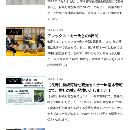
2024年10月8日（火）、南木曽町観光協会様主催にて開催
された「持続可能な観光について」のセミナー開催の様子
が、長野県中信地区の地域誌「市民タイムス」に掲載され
ました。
2024-10-15
ブログ
アレックス・カー氏との3日間
敬愛するアレックスカー氏と今回3日間過ごした。彼の著
書は世界中で読まれているし、彼のTEDトークは動画で世
界中に配信されているので、海外にも広く知られる人物
だ。 足立美術館にも松江城にも出雲大社にも行かない今回
の島根東部 […]
2024-10-10
NEWS
【長野】持続可能な観光セミナーin南木曽町
にて、弊社の林が登壇いたしました！
【長野】持続可能な観光セミナーin南木曽町にて、弊社の
林が登壇いたしました。 10月8日、持続可能な観光につい
て南木曽町の皆様へお話する貴重な機会をいただき、サス
テナブルツーリズムをよりわかりやすく説明する様子をお
伝えいたします。