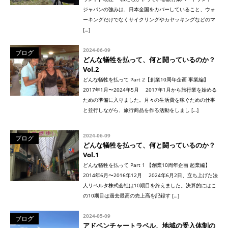
ジャパンの強みは、日本全国をカバーしていること、ウォ
ーキングだけでなくサイクリングやカヤッキングなどのマ
[…]
2024-06-09
ブログ
どんな犠牲を払って、何と闘っているのか？
Vol.2
どんな犠牲を払って Part 2【創業10周年企画 事業編】
2017年1月〜2024年5月 2017年1月から旅行業を始める
ための準備に入りました。月々の生活費を稼ぐための仕事
と並行しながら、旅行商品を作る活動をしまし […]
2024-06-09
ブログ
どんな犠牲を払って、何と闘っているのか？
Vol.1
どんな犠牲を払って Part 1 【創業10周年企画 起業編】
2014年6月〜2016年12月 2024年6月2日、立ち上げた法
人リベルタ株式会社は10期目を終えました。決算的にはこ
の10期目は過去最高の売上高を記録す […]
2024-05-09
ブログ
アドベンチャートラベル、地域の受入体制の