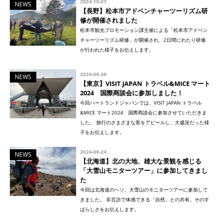
2024-10-07
NEWS
【長野】松本市アドベンチャーツーリズム研
修が開催されました
松本市観光プロモーション課主催による「松本市アドベン
チャーツーリズム研修」が開催され、2日間にわたり研修
が行われた様子をお伝えします。
2024-09-30
NEWS
【東京】VISIT JAPAN トラベル&MICE マート
2024 国際商談会に参加しました！
今回ハートランドジャパンでは、VISIT JAPAN トラベル
&MICE マート2024 国際商談会に参加させていただきま
した。 旅行のさまざまな形をアピールし、大盛況だった様
子をお伝えします。
2024-09-24
NEWS
【北海道】北の大地、雄大な景観を感じる
「大雪山モニターツアー」に参加してきまし
た
今回は北海道のヘソ、大雪山のモニターツアーに参加して
きました。 非言語で体感できる「自然」との共有。そのす
ばらしさをお伝えします。