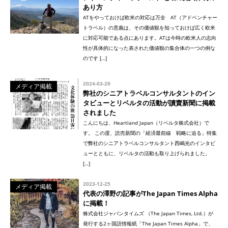
あり方
ATをやっておけば欧米の対応は万全 AT（アドベンチャー
トラベル）の意義は、その価値観を知っておけば広く欧米
に対応可能である点にあります。ATは今時の欧米人の志向
性が具体的になった表された価値観の集合体の一つの例な
のです […]
2024-03-29
メディア掲載
弊社のシニアトラベルコンサルタントのイン
タビューとリベルタの活動が讀賣新聞に掲載
されました
こんにちは、Heartland Japan（リベルタ株式会社）で
す。 この度、読売新聞の「経済最前線 戦略に迫る」特集
で弊社のシニアトラベルコンサルタント西嶋光のインタビ
ューとともに、リベルタの活動も取り上げられました。
[…]
2023-12-25
メディア掲載
代表の澤野の記事がThe Japan Times Alpha
に掲載！
株式会社ジャパンタイムズ （The Japan Times, Ltd.）が
発行する2ヶ国語情報紙「The Japan Times Alpha」で、