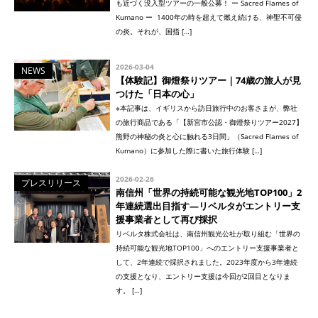
も近づく没入型ツアーの一般公募！ ー Sacred Flames of
Kumano ー 1400年の時を超えて燃え続ける、神聖不可侵
の炎。それが、国指 […]
2026-03-04
NEWS
【体験記】御燈祭りツアー｜74歳の旅人が見
つけた「日本の心」
※本記事は、イギリスから訪日旅行中のお客さまが、弊社
の旅行商品である「【新宮市公認・御燈祭りツアー2027】
熊野の神秘の炎と心に触れる3日間」（Sacred Flames of
Kumano）に参加した際に書いた旅行体験 […]
2026-02-26
プレスリリース
南信州「世界の持続可能な観光地TOP100」2
年連続選出目指す—リベルタがエントリー支
援事業者として再び採択
リベルタ株式会社は、南信州観光公社が取り組む「世界の
持続可能な観光地TOP100」へのエントリー支援事業者と
して、2年連続で採択されました。2023年度から3年連続
の支援となり、エントリー支援は今回が2回目となりま
す。 […]