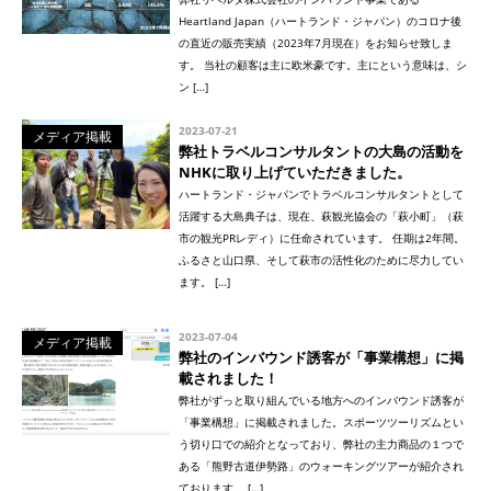
Heartland Japan（ハートランド・ジャパン）のコロナ後
の直近の販売実績（2023年7月現在）をお知らせ致しま
す。 当社の顧客は主に欧米豪です。主にという意味は、シ
ン […]
2023-07-21
メディア掲載
弊社トラベルコンサルタントの大島の活動を
NHKに取り上げていただきました。
ハートランド・ジャパンでトラベルコンサルタントとして
活躍する大島典子は、現在、萩観光協会の「萩小町」（萩
市の観光PRレディ）に任命されています。 任期は2年間。
ふるさと山口県、そして萩市の活性化のために尽力してい
ます。 […]
2023-07-04
メディア掲載
弊社のインバウンド誘客が「事業構想」に掲
載されました！
弊社がずっと取り組んでいる地方へのインバウンド誘客が
「事業構想」に掲載されました。スポーツツーリズムとい
う切り口での紹介となっており、弊社の主力商品の１つで
ある「熊野古道伊勢路」のウォーキングツアーが紹介され
ております。 […]