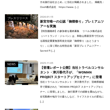
すめ旅行会社まとめ」に当社が掲載されました。 掲載先：
Oooh株式会社 https://www. […]
2026-01-15
プレスリリース
新宮市唯一の公認「御燈祭り」プレミアムツ
アーを実施
【特別価格枠】の参加者を最終募集 リベルタ株式会社
（ハートランド・ジャパン）は、和歌山県新宮市で行われ
る国指定重要無形民俗文化財「御燈祭り（おとうまつ
り）」に深く関わる特別企画「新宮プレミアムツアー：
Sacred Fl […]
2025-11-05
NEWS
【登壇レポート公開】当社トラベルコンサル
タント・津川香代子が、「WOMAN
PROJECT スタートアップセミナー」に登壇
当社トラベルコンサルタント・津川香代子が、宮崎県都城
市で開催された「WOMAN PROJECT スタートアップセミ
ナー」に登壇しました。 旅行業界での経験を重ねながら、
在宅勤務や地方での暮らしなど、ライフスタイルの変化に
[…]