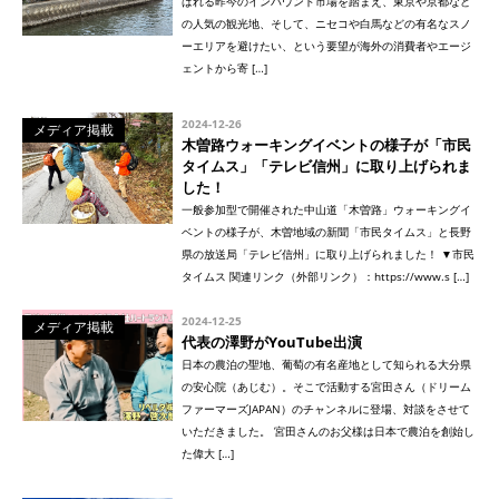
ばれる昨今のインバウンド市場を踏まえ、東京や京都など
の人気の観光地、そして、ニセコや白馬などの有名なスノ
ーエリアを避けたい、という要望が海外の消費者やエージ
ェントから寄 […]
2024-12-26
メディア掲載
木曽路ウォーキングイベントの様子が「市民
タイムス」「テレビ信州」に取り上げられま
した！
一般参加型で開催された中山道「木曽路」ウォーキングイ
ベントの様子が、木曽地域の新聞「市民タイムス」と長野
県の放送局「テレビ信州」に取り上げられました！ ▼市民
タイムス 関連リンク（外部リンク）：https://www.s […]
2024-12-25
メディア掲載
代表の澤野がYouTube出演
日本の農泊の聖地、葡萄の有名産地として知られる大分県
の安心院（あじむ）。そこで活動する宮田さん（ドリーム
ファーマーズJAPAN）のチャンネルに登場、対談をさせて
いただきました。 宮田さんのお父様は日本で農泊を創始し
た偉大 […]