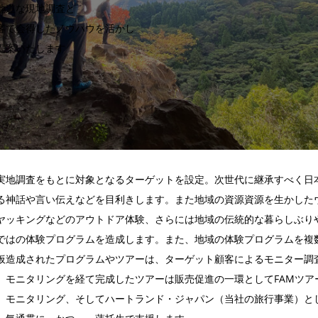
地道な現地調査と
客で会得したノウハウを活かし
提案いたします
実地調査をもとに対象となるターゲットを設定。次世代に継承すべく日
る神話や言い伝えなどを目利きします。また地域の資源資源を生かした
ヤッキングなどのアウトドア体験、さらには地域の伝統的な暮らしぶり
ではの体験プログラムを造成します。また、地域の体験プログラムを複
仮造成されたプログラムやツアーは、ターゲット顧客によるモニター調
。モニタリングを経て完成したツアーは販売促進の一環としてFAMツア
、モニタリング、そして
ハートランド・ジャパン
（当社の旅行事業）と