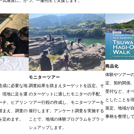
一気通貫に、かつ、一蓮托生で支援します。
商品化
体験やツアー
モニターツアー
定、契約関係
造成に必要な地
調査結果を踏まえターゲットを設定。そ
受付など、オ
、現地に足を運
のターゲットに適したモニターの手配、
としたことを
ーチ、ヒアリン
ツアー行程の作成し、モニターツアーを
策定、地域が
踏まえ、調査の
催行します。アンケート調査を実施する
事柄を整理し
を定めます。
ことで、地域の体験プログラムをブラッ
シュアップします。