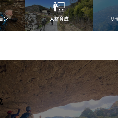
ョン
人材育成
リ
成