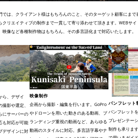
門では、クライアント様はもちろんのこと、そのターゲット顧客にまで
らクリエイティブの制作まで一貫して寄り添わせて頂きます。WEBサイ
、映像など各種制作物はもちろん、その多言語化まで対応いたします。
映像制作
から、デザイ
パンフレット
企画から撮影・編集を行います。GoPro
の撮影や選定、
パンフレット
やドローンを用いた動きのある動画、ブ
らにサーバーの
プレゼンテー
ランディング重視の動画など、あらゆる
応も対応が可能
制作も承りま
動画のスタイルに対応。多言語字幕やナ
ブデザインに対
で用いるガイ