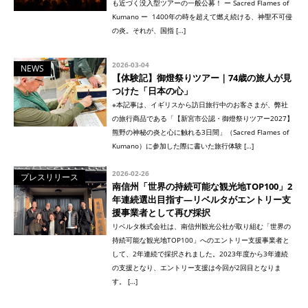
も近づく没入型ツアーの一般公募！ ー Sacred Flames of
Kumano ー 1400年の時を超えて燃え続ける、神聖不可侵
の炎。それが、国指 […]
2026-03-04
NEWS
【体験記】御燈祭りツアー｜74歳の旅人が見
つけた「日本の心」
※本記事は、イギリスから訪日旅行中のお客さまが、弊社
の旅行商品である「【新宮市公認・御燈祭りツアー2027】
熊野の神秘の炎と心に触れる3日間」（Sacred Flames of
Kumano）に参加した際に書いた旅行体験 […]
2026-02-26
プレスリリース
南信州「世界の持続可能な観光地TOP100」2
年連続選出目指す—リベルタがエントリー支
援事業者として再び採択
リベルタ株式会社は、南信州観光公社が取り組む「世界の
持続可能な観光地TOP100」へのエントリー支援事業者と
して、2年連続で採択されました。2023年度から3年連続
の支援となり、エントリー支援は今回が2回目となりま
す。 […]