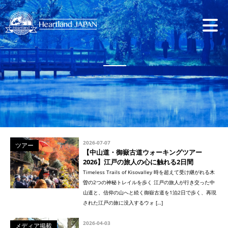
2026-07-07
ツアー
【中山道・御嶽古道ウォーキングツアー
2026】江戸の旅人の心に触れる2日間
Timeless Trails of Kisovalley 時を超えて受け継がれる木
曽の2つの神秘トレイルを歩く 江戸の旅人が行き交った中
山道と、信仰の山へと続く御嶽古道を1泊2日で歩く、再現
された江戸の旅に没入するウォ […]
2026-04-03
メディア掲載