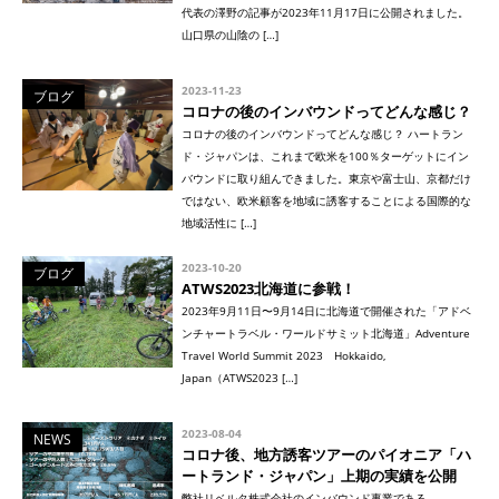
代表の澤野の記事が2023年11月17日に公開されました。
山口県の山陰の […]
2023-11-23
ブログ
コロナの後のインバウンドってどんな感じ？
コロナの後のインバウンドってどんな感じ？ ハートラン
ド・ジャパンは、これまで欧米を100％ターゲットにイン
バウンドに取り組んできました。東京や富士山、京都だけ
ではない、欧米顧客を地域に誘客することによる国際的な
地域活性に […]
2023-10-20
ブログ
ATWS2023北海道に参戦！
2023年9月11日〜9月14日に北海道で開催された「アドベ
ンチャートラベル・ワールドサミット北海道」Adventure
Travel World Summit 2023 Hokkaido,
Japan（ATWS2023 […]
2023-08-04
NEWS
コロナ後、地方誘客ツアーのパイオニア「ハ
ートランド・ジャパン」上期の実績を公開
弊社リベルタ株式会社のインバウンド事業である