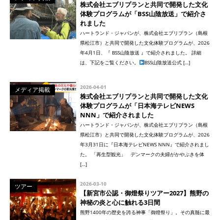
株式会社エブリプランと共同で開発した文化
体験プログラムが「BSS山陰放送」で紹介さ
れました
ハートランド・ジャパンが、株式会社エブリプラン（島根
県松江市）と共同で開発した文化体験プログラムが、2026
年4月1日、『 BSS山陰放送 』で紹介されました。 詳細
は、下記をご覧ください。
BSS山陰放送公式 […]
2026-04-01
メディア掲載
株式会社エブリプランと共同で開発した文化
体験プログラムが「日本海テレビNEWS
NNN」で紹介されました
ハートランド・ジャパンが、株式会社エブリプラン（島根
県松江市）と共同で開発した文化体験プログラムが、2026
年3月31日に『日本海テレビNEWS NNN』で紹介されまし
た。 「再生型観光」 デンマークの夫婦がかやぶきを体
[…]
2026-03-10
ツアー
【新宮市公認・御燈祭りツアー2027】熊野の
神秘の炎と心に触れる3日間
熊野1400年の歴史を誇る神事「御燈祭り」。その真髄に最