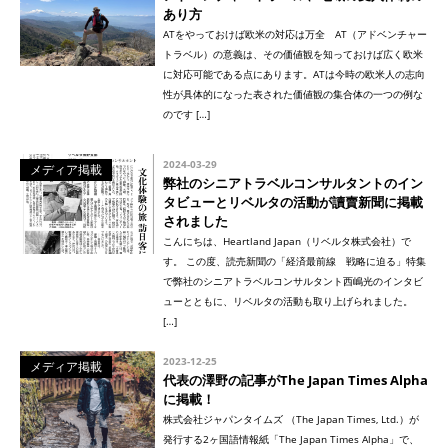
あり方
ATをやっておけば欧米の対応は万全 AT（アドベンチャー
トラベル）の意義は、その価値観を知っておけば広く欧米
に対応可能である点にあります。ATは今時の欧米人の志向
性が具体的になった表された価値観の集合体の一つの例な
のです […]
2024-03-29
メディア掲載
弊社のシニアトラベルコンサルタントのイン
タビューとリベルタの活動が讀賣新聞に掲載
されました
こんにちは、Heartland Japan（リベルタ株式会社）で
す。 この度、読売新聞の「経済最前線 戦略に迫る」特集
で弊社のシニアトラベルコンサルタント西嶋光のインタビ
ューとともに、リベルタの活動も取り上げられました。
[…]
2023-12-25
メディア掲載
代表の澤野の記事がThe Japan Times Alpha
に掲載！
株式会社ジャパンタイムズ （The Japan Times, Ltd.）が
発行する2ヶ国語情報紙「The Japan Times Alpha」で、