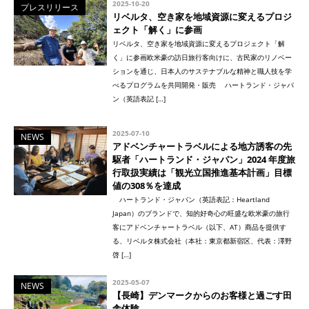
2025-10-20
プレスリリース
リベルタ、空き家を地域資源に変えるプロジ
ェクト「解く」に参画
リベルタ、空き家を地域資源に変えるプロジェクト「解
く」に参画欧米豪の訪日旅行客向けに、古民家のリノベー
ションを通じ、日本人のサステナブルな精神と職人技を学
べるプログラムを共同開発・販売 ハートランド・ジャパ
ン（英語表記 […]
2025-07-10
NEWS
アドベンチャートラベルによる地方誘客の先
駆者「ハートランド・ジャパン」2024 年度旅
行取扱実績は「観光立国推進基本計画」目標
値の308％を達成
ハートランド・ジャパン（英語表記：Heartland
Japan）のブランドで、知的好奇心の旺盛な欧米豪の旅行
客にアドベンチャートラベル（以下、AT）商品を提供す
る、リベルタ株式会社（本社：東京都新宿区、代表：澤野
啓 […]
2025-05-07
NEWS
【長崎】デンマークからのお客様と過ごす田
舎体験