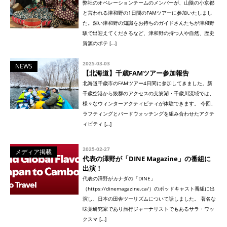
弊社のオペレーションチームのメンバーが、山陰の小京都
と言われる津和野の1日間のFAMツアーに参加いたしまし
た。深い津和野の知識をお持ちのガイドさんたちが津和野
駅で出迎えてくださるなど、津和野の持つ人や自然、歴史
資源のポテ […]
2025-03-03
NEWS
【北海道】千歳FAMツアー参加報告
北海道千歳市のFAMツアー4日間に参加してきました。新
千歳空港から抜群のアクセスの支笏湖・千歳川流域では、
様々なウィンターアクティビティが体験できます。 今回、
ラフティングとバードウォッチングを組み合わせたアクテ
ィビティ […]
2025-02-27
メディア掲載
代表の澤野が「DINE Magazine」の番組に
出演！
代表の澤野がカナダの「DINE」
（https://dinemagazine.ca/）のポッドキャスト番組に出
演し、日本の田舎ツーリズムについて話しました。 著名な
味覚研究家であり旅行ジャーナリストでもあるサラ・ワッ
クスマ […]