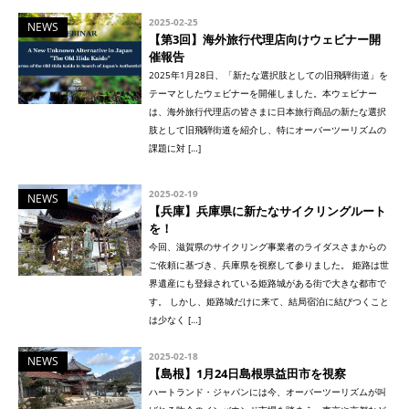
2025-02-25
NEWS
【第3回】海外旅行代理店向けウェビナー開
催報告
2025年1月28日、「新たな選択肢としての旧飛騨街道」を
テーマとしたウェビナーを開催しました。本ウェビナー
は、海外旅行代理店の皆さまに日本旅行商品の新たな選択
肢として旧飛騨街道を紹介し、特にオーバーツーリズムの
課題に対 […]
2025-02-19
NEWS
【兵庫】兵庫県に新たなサイクリングルート
を！
今回、滋賀県のサイクリング事業者のライダスさまからの
ご依頼に基づき、兵庫県を視察して参りました。 姫路は世
界遺産にも登録されている姫路城がある街で大きな都市で
す。 しかし、姫路城だけに来て、結局宿泊に結びつくこと
は少なく […]
2025-02-18
NEWS
【島根】1月24日島根県益田市を視察
ハートランド・ジャパンには今、オーバーツーリズムが叫