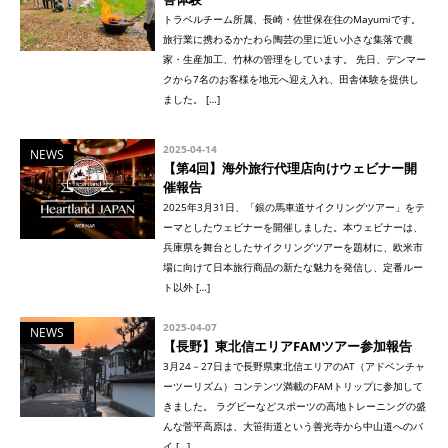
トラベルチーム所属、長崎・佐世保在住のMayumiです。
旅行業に携わるかたわら陶芸の里に近い小さな集落で農
家・生産加工、竹林の管理をしています。 先日、デンマー
クから7名のお客様を地元へ迎え入れ、田舎体験を提供し
ました。 […]
2025-04-14
NEWS
【第4回】海外旅行代理店向けウェビナー開
催報告
2025年3月31日、「銀の馬車道サイクリングツアー」をテ
ーマとしたウェビナーを開催しました。本ウェビナーは、
兵庫県を舞台としたサイクリングツアーを題材に、欧米市
場に向けて日本旅行商品の新たな魅力を発信し、定番ルー
ト以外 […]
2025-04-07
NEWS
【長野】東北信エリアFAMツアー参加報告
3月24－27日まで長野県東北信エリアのAT（アドベンチャ
ーツーリズム）コンテンツ満載のFAMトリップに参加して
きました。 ラグビーなどスポーツの高地トレーニングの盛
んな菅平高原は、大笹街道という善光寺から中山道へのバ
イ […]