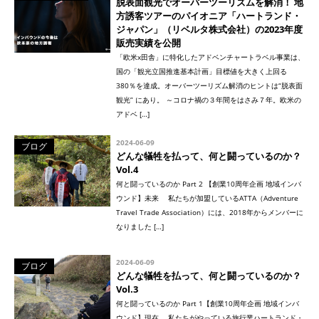
脱表面観光でオーバーツーリズムを解消！ 地
方誘客ツアーのパイオニア「ハートランド・
ジャパン」（リベルタ株式会社）の2023年度
販売実績を公開
「欧米x田舎」に特化したアドベンチャートラベル事業は、
国の「観光立国推進基本計画」目標値を大きく上回る
380％を達成。オーバーツーリズム解消のヒントは“脱表面
観光” にあり。 ～コロナ禍の３年間をはさみ７年。欧米の
アドベ […]
2024-06-09
ブログ
どんな犠牲を払って、何と闘っているのか？
Vol.4
何と闘っているのか Part 2 【創業10周年企画 地域インバ
ウンド】未来 私たちが加盟しているATTA（Adventure
Travel Trade Association）には、2018年からメンバーに
なりました […]
2024-06-09
ブログ
どんな犠牲を払って、何と闘っているのか？
Vol.3
何と闘っているのか Part 1【創業10周年企画 地域インバ
ウンド】現在 私たちがやっている旅行業ハートランド・