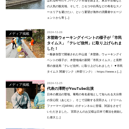
ばれる昨今のインバウンド市場を踏まえ、東京や京都など
の人気の観光地、そして、ニセコや白馬などの有名なスノ
ーエリアを避けたい、という要望が海外の消費者やエージ
ェントから寄 […]
2024-12-26
メディア掲載
木曽路ウォーキングイベントの様子が「市民
タイムス」「テレビ信州」に取り上げられま
した！
一般参加型で開催された中山道「木曽路」ウォーキングイ
ベントの様子が、木曽地域の新聞「市民タイムス」と長野
県の放送局「テレビ信州」に取り上げられました！ ▼市民
タイムス 関連リンク（外部リンク）：https://www.s […]
2024-12-25
メディア掲載
代表の澤野がYouTube出演
日本の農泊の聖地、葡萄の有名産地として知られる大分県
の安心院（あじむ）。そこで活動する宮田さん（ドリーム
ファーマーズJAPAN）のチャンネルに登場、対談をさせて
いただきました。 宮田さんのお父様は日本で農泊を創始し
た偉大 […]