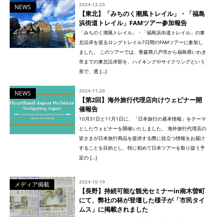
2024-12-25
NEWS
【東北】「みちのく潮風トレイル」・「福島
浜街道トレイル」FAMツアー参加報告
「みちのく潮風トレイル」・「福島浜街道トレイル」の東
北沿岸を巡るロングトレイル7日間のFAMツアーに参加し
ました。 このツアーでは、青森県八戸市から福島県いわき
市までの東北沿岸部を、ハイキングやサイクリングという
形で、透 […]
2024-11-26
NEWS
【第2回】海外旅行代理店向けウェビナー開
催報告
10月31日と11月1日に、「日本旅行の基本情報」をテーマ
としたウェビナーを開催いたしました。 海外旅行代理店の
皆さまが日本旅行商品を提供する際に役立つ情報をお届け
することを目的とし、特に初めて日本ツアーを取り扱う予
定の […]
2024-10-19
メディア掲載
【長野】持続可能な観光セミナーin南木曽町
にて、弊社の林が登壇した様子が「市民タイ
ムス」に掲載されました