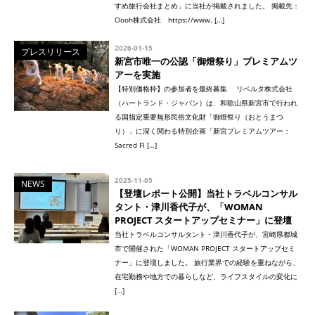
すめ旅行会社まとめ」に当社が掲載されました。 掲載先：
Oooh株式会社 https://www. […]
2026-01-15
プレスリリース
新宮市唯一の公認「御燈祭り」プレミアムツ
アーを実施
【特別価格枠】の参加者を最終募集 リベルタ株式会社
（ハートランド・ジャパン）は、和歌山県新宮市で行われ
る国指定重要無形民俗文化財「御燈祭り（おとうまつ
り）」に深く関わる特別企画「新宮プレミアムツアー：
Sacred Fl […]
2025-11-05
NEWS
【登壇レポート公開】当社トラベルコンサル
タント・津川香代子が、「WOMAN
PROJECT スタートアップセミナー」に登壇
当社トラベルコンサルタント・津川香代子が、宮崎県都城
市で開催された「WOMAN PROJECT スタートアップセミ
ナー」に登壇しました。 旅行業界での経験を重ねながら、
在宅勤務や地方での暮らしなど、ライフスタイルの変化に
[…]