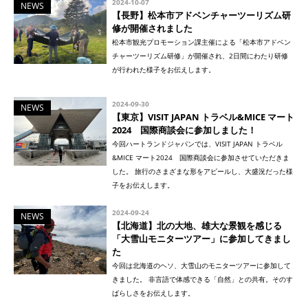
2024-10-07
NEWS
【長野】松本市アドベンチャーツーリズム研
修が開催されました
松本市観光プロモーション課主催による「松本市アドベン
チャーツーリズム研修」が開催され、2日間にわたり研修
が行われた様子をお伝えします。
2024-09-30
NEWS
【東京】VISIT JAPAN トラベル&MICE マート
2024 国際商談会に参加しました！
今回ハートランドジャパンでは、VISIT JAPAN トラベル
&MICE マート2024 国際商談会に参加させていただきま
した。 旅行のさまざまな形をアピールし、大盛況だった様
子をお伝えします。
2024-09-24
NEWS
【北海道】北の大地、雄大な景観を感じる
「大雪山モニターツアー」に参加してきまし
た
今回は北海道のヘソ、大雪山のモニターツアーに参加して
きました。 非言語で体感できる「自然」との共有。そのす
ばらしさをお伝えします。