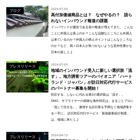
2024-07-04
ブログ
高付加価値商品とは？ なぜやるの？ 語ら
れないインバウンド報道の課題
インバウンドが盛況である旨の報道が増えてきた。 こんな
ことに外国人は喜ぶのか？こんな辺鄙なところにも外国人
は来ているのか？外国人の萌えポイントはこんなところな
のか？など、我々日本人が気づかないような意外性豊かな
日本の楽し […]
2024-07-03
プレスリリース
地域のインバウンド受入に新しい選択肢「流
す」。地方誘客ツアーのパイオニア「ハート
ランド・ジャパン」が訪日対応代行サービス
のパートナー募集を開始！
対応する、しないに代わる第3の選択肢は「流す」。
DMO、サプライヤーの煩雑な海外対応は、まるごとプロに
「流して任せる」。激増する訪日客を手間なく地域誘客す
る一手に。 訪日対応代行サービス「新規顧客紹介制度」
は、地域に来た […]
2024-06-13
プレスリリース