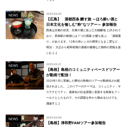
2025-04-03
NEWS
【広島】 酒都西条 醸す旅 ～ほろ酔い酒と
日本文化を愉しむ”粋”なツアー～ 参加報告
西条は京都の伏見、兵庫の灘と並ぶ三大銘醸地 と評されて
おり、西条駅の南側には７つの酒蔵 が建ち並ぶ、「酒蔵通
り」があります。12本の赤レンガの煙突となまこ壁など、
明治・ 大正から昭和初期の酒蔵や建物など独特の景観を楽
しむ […]
2025-03-21
NEWS
【島根】島根のコミュニティベースドツアー
が動画で配信！
2025年1月に実施した弊社の島根のツアーが動画化され配
信されました。 このツアーのテーマは、コミュニティ・サ
ステナビリティ。過疎化の社会課題に直面する島根をフィ
ールドとしたもので、その課題を外から眺めるだけでも、
議論す […]
2025-03-04
NEWS
【島根】津和野FAMツアー参加報告