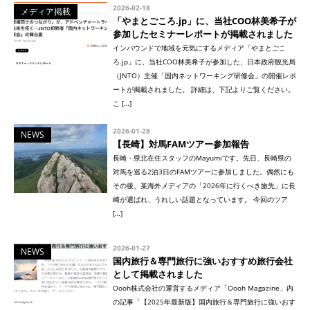
2026-02-18
メディア掲載
「やまとごころ.jp」に、当社COO林美希子が
参加したセミナーレポートが掲載されました
インバウンドで地域を元気にするメディア「やまとごこ
ろ.jp」に、当社COO林美希子が参加した、日本政府観光局
（JNTO）主催「国内ネットワーキング研修会」の開催レポ
ートが掲載されました。 詳細は、下記よりご覧ください。
こ […]
2026-01-28
NEWS
【長崎】対馬FAMツアー参加報告
長崎・県北在住スタッフのMayumiです。先日、長崎県の
対馬を巡る2泊3日のFAMツアーに参加しました。偶然にも
その後、某海外メディアの「2026年に行くべき旅先」に長
崎が選ばれ、うれしい話題となっています。 今回のツア
[…]
2026-01-27
NEWS
国内旅行＆専門旅行に強いおすすめ旅行会社
として掲載されました
Oooh株式会社の運営するメディア「Oooh Magazine」内
の記事「【2025年最新版】国内旅行＆専門旅行に強いおす