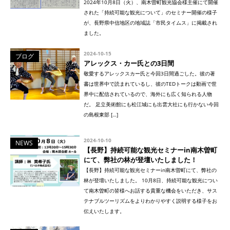
2024年10月8日（火）、南木曽町観光協会様主催にて開催
された「持続可能な観光について」のセミナー開催の様子
が、長野県中信地区の地域誌「市民タイムス」に掲載され
ました。
2024-10-15
ブログ
アレックス・カー氏との3日間
敬愛するアレックスカー氏と今回3日間過ごした。彼の著
書は世界中で読まれているし、彼のTEDトークは動画で世
界中に配信されているので、海外にも広く知られる人物
だ。 足立美術館にも松江城にも出雲大社にも行かない今回
の島根東部 […]
2024-10-10
NEWS
【長野】持続可能な観光セミナーin南木曽町
にて、弊社の林が登壇いたしました！
【長野】持続可能な観光セミナーin南木曽町にて、弊社の
林が登壇いたしました。 10月8日、持続可能な観光につい
て南木曽町の皆様へお話する貴重な機会をいただき、サス
テナブルツーリズムをよりわかりやすく説明する様子をお
伝えいたします。