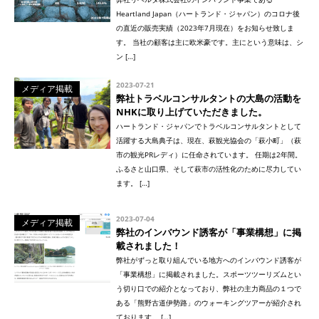
Heartland Japan（ハートランド・ジャパン）のコロナ後
の直近の販売実績（2023年7月現在）をお知らせ致しま
す。 当社の顧客は主に欧米豪です。主にという意味は、シ
ン […]
2023-07-21
メディア掲載
弊社トラベルコンサルタントの大島の活動を
NHKに取り上げていただきました。
ハートランド・ジャパンでトラベルコンサルタントとして
活躍する大島典子は、現在、萩観光協会の「萩小町」（萩
市の観光PRレディ）に任命されています。 任期は2年間。
ふるさと山口県、そして萩市の活性化のために尽力してい
ます。 […]
2023-07-04
メディア掲載
弊社のインバウンド誘客が「事業構想」に掲
載されました！
弊社がずっと取り組んでいる地方へのインバウンド誘客が
「事業構想」に掲載されました。スポーツツーリズムとい
う切り口での紹介となっており、弊社の主力商品の１つで
ある「熊野古道伊勢路」のウォーキングツアーが紹介され
ております。 […]