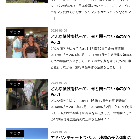
ジャパンの強みは、日本全国をカバーしていること、ウォ
ーキングだけでなくサイクリングやカヤッキングなどのマ
[…]
2024-06-09
ブログ
どんな犠牲を払って、何と闘っているのか？
Vol.2
どんな犠牲を払って Part 2【創業10周年企画 事業編】
2017年1月〜2024年5月 2017年1月から旅行業を始める
ための準備に入りました。月々の生活費を稼ぐための仕事
と並行しながら、旅行商品を作る活動をしまし […]
2024-06-09
ブログ
どんな犠牲を払って、何と闘っているのか？
Vol.1
どんな犠牲を払って Part 1 【創業10周年企画 起業編】
2014年6月〜2016年12月 2024年6月2日、立ち上げた法
人リベルタ株式会社は10期目を終えました。決算的にはこ
の10期目は過去最高の売上高を記録す […]
2024-05-09
ブログ
アドベンチャートラベル、地域の受入体制の