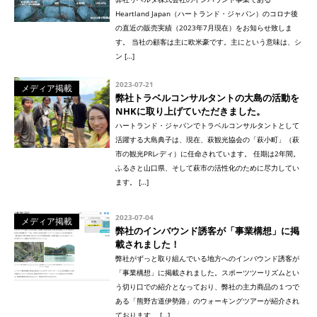
Heartland Japan（ハートランド・ジャパン）のコロナ後
の直近の販売実績（2023年7月現在）をお知らせ致しま
す。 当社の顧客は主に欧米豪です。主にという意味は、シ
ン […]
2023-07-21
メディア掲載
弊社トラベルコンサルタントの大島の活動を
NHKに取り上げていただきました。
ハートランド・ジャパンでトラベルコンサルタントとして
活躍する大島典子は、現在、萩観光協会の「萩小町」（萩
市の観光PRレディ）に任命されています。 任期は2年間。
ふるさと山口県、そして萩市の活性化のために尽力してい
ます。 […]
2023-07-04
メディア掲載
弊社のインバウンド誘客が「事業構想」に掲
載されました！
弊社がずっと取り組んでいる地方へのインバウンド誘客が
「事業構想」に掲載されました。スポーツツーリズムとい
う切り口での紹介となっており、弊社の主力商品の１つで
ある「熊野古道伊勢路」のウォーキングツアーが紹介され
ております。 […]