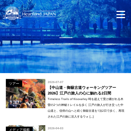
2026-07-07
ツアー
【中山道・御嶽古道ウォーキングツアー
2026】江戸の旅人の心に触れる2日間
Timeless Trails of Kisovalley 時を超えて受け継がれる木
曽の2つの神秘トレイルを歩く 江戸の旅人が行き交った中
山道と、信仰の山へと続く御嶽古道を1泊2日で歩く、再現
された江戸の旅に没入するウォ […]
2026-04-03
メディア掲載