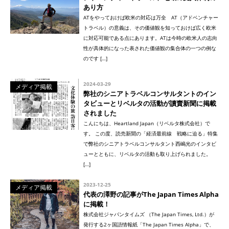
あり方
ATをやっておけば欧米の対応は万全 AT（アドベンチャー
トラベル）の意義は、その価値観を知っておけば広く欧米
に対応可能である点にあります。ATは今時の欧米人の志向
性が具体的になった表された価値観の集合体の一つの例な
のです […]
2024-03-29
メディア掲載
弊社のシニアトラベルコンサルタントのイン
タビューとリベルタの活動が讀賣新聞に掲載
されました
こんにちは、Heartland Japan（リベルタ株式会社）で
す。 この度、読売新聞の「経済最前線 戦略に迫る」特集
で弊社のシニアトラベルコンサルタント西嶋光のインタビ
ューとともに、リベルタの活動も取り上げられました。
[…]
2023-12-25
メディア掲載
代表の澤野の記事がThe Japan Times Alpha
に掲載！
株式会社ジャパンタイムズ （The Japan Times, Ltd.）が
発行する2ヶ国語情報紙「The Japan Times Alpha」で、