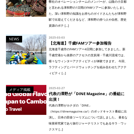
弊社のオペレーションチームのメンバーが、山陰の小京都
と言われる津和野の1日間のFAMツアーに参加いたしまし
た。深い津和野の知識をお持ちのガイドさんたちが津和野
駅で出迎えてくださるなど、津和野の持つ人や自然、歴史
資源のポテ […]
2025-03-03
NEWS
【北海道】千歳FAMツアー参加報告
北海道千歳市のFAMツアー4日間に参加してきました。新
千歳空港から抜群のアクセスの支笏湖・千歳川流域では、
様々なウィンターアクティビティが体験できます。 今回、
ラフティングとバードウォッチングを組み合わせたアクテ
ィビティ […]
2025-02-27
メディア掲載
代表の澤野が「DINE Magazine」の番組に
出演！
代表の澤野がカナダの「DINE」
（https://dinemagazine.ca/）のポッドキャスト番組に出
演し、日本の田舎ツーリズムについて話しました。 著名な
味覚研究家であり旅行ジャーナリストでもあるサラ・ワッ
クスマ […]