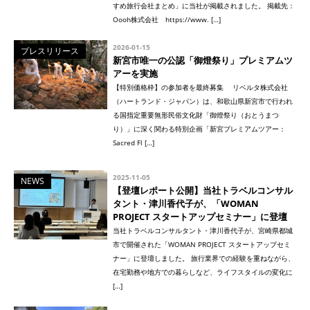
すめ旅行会社まとめ」に当社が掲載されました。 掲載先：
Oooh株式会社 https://www. […]
2026-01-15
プレスリリース
新宮市唯一の公認「御燈祭り」プレミアムツ
アーを実施
【特別価格枠】の参加者を最終募集 リベルタ株式会社
（ハートランド・ジャパン）は、和歌山県新宮市で行われ
る国指定重要無形民俗文化財「御燈祭り（おとうまつ
り）」に深く関わる特別企画「新宮プレミアムツアー：
Sacred Fl […]
2025-11-05
NEWS
【登壇レポート公開】当社トラベルコンサル
タント・津川香代子が、「WOMAN
PROJECT スタートアップセミナー」に登壇
当社トラベルコンサルタント・津川香代子が、宮崎県都城
市で開催された「WOMAN PROJECT スタートアップセミ
ナー」に登壇しました。 旅行業界での経験を重ねながら、
在宅勤務や地方での暮らしなど、ライフスタイルの変化に
[…]