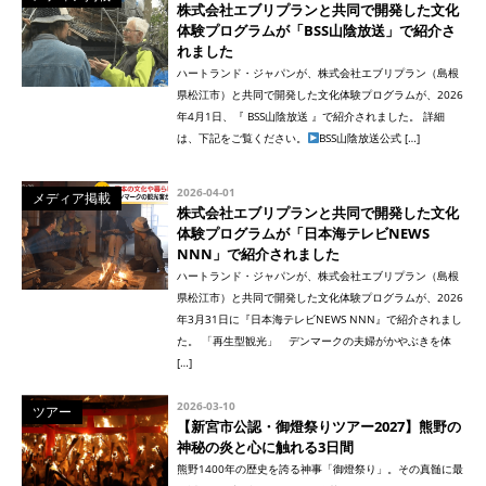
株式会社エブリプランと共同で開発した文化
体験プログラムが「BSS山陰放送」で紹介さ
れました
ハートランド・ジャパンが、株式会社エブリプラン（島根
県松江市）と共同で開発した文化体験プログラムが、2026
年4月1日、『 BSS山陰放送 』で紹介されました。 詳細
は、下記をご覧ください。
BSS山陰放送公式 […]
2026-04-01
メディア掲載
株式会社エブリプランと共同で開発した文化
体験プログラムが「日本海テレビNEWS
NNN」で紹介されました
ハートランド・ジャパンが、株式会社エブリプラン（島根
県松江市）と共同で開発した文化体験プログラムが、2026
年3月31日に『日本海テレビNEWS NNN』で紹介されまし
た。 「再生型観光」 デンマークの夫婦がかやぶきを体
[…]
2026-03-10
ツアー
【新宮市公認・御燈祭りツアー2027】熊野の
神秘の炎と心に触れる3日間
熊野1400年の歴史を誇る神事「御燈祭り」。その真髄に最