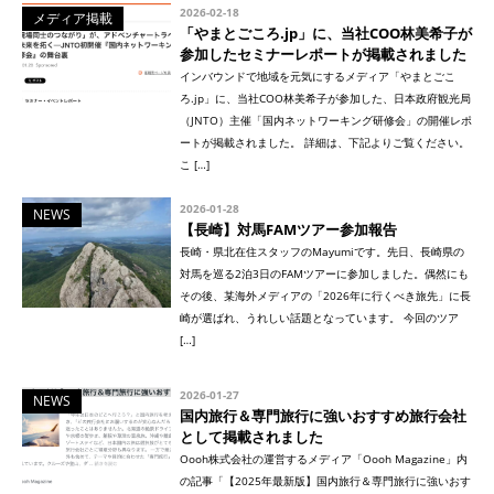
2026-02-18
メディア掲載
「やまとごころ.jp」に、当社COO林美希子が
参加したセミナーレポートが掲載されました
インバウンドで地域を元気にするメディア「やまとごこ
ろ.jp」に、当社COO林美希子が参加した、日本政府観光局
（JNTO）主催「国内ネットワーキング研修会」の開催レポ
ートが掲載されました。 詳細は、下記よりご覧ください。
こ […]
2026-01-28
NEWS
【長崎】対馬FAMツアー参加報告
長崎・県北在住スタッフのMayumiです。先日、長崎県の
対馬を巡る2泊3日のFAMツアーに参加しました。偶然にも
その後、某海外メディアの「2026年に行くべき旅先」に長
崎が選ばれ、うれしい話題となっています。 今回のツア
[…]
2026-01-27
NEWS
国内旅行＆専門旅行に強いおすすめ旅行会社
として掲載されました
Oooh株式会社の運営するメディア「Oooh Magazine」内
の記事「【2025年最新版】国内旅行＆専門旅行に強いおす