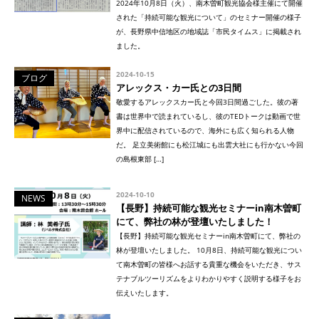
2024年10月8日（火）、南木曽町観光協会様主催にて開催
された「持続可能な観光について」のセミナー開催の様子
が、長野県中信地区の地域誌「市民タイムス」に掲載され
ました。
2024-10-15
ブログ
アレックス・カー氏との3日間
敬愛するアレックスカー氏と今回3日間過ごした。彼の著
書は世界中で読まれているし、彼のTEDトークは動画で世
界中に配信されているので、海外にも広く知られる人物
だ。 足立美術館にも松江城にも出雲大社にも行かない今回
の島根東部 […]
2024-10-10
NEWS
【長野】持続可能な観光セミナーin南木曽町
にて、弊社の林が登壇いたしました！
【長野】持続可能な観光セミナーin南木曽町にて、弊社の
林が登壇いたしました。 10月8日、持続可能な観光につい
て南木曽町の皆様へお話する貴重な機会をいただき、サス
テナブルツーリズムをよりわかりやすく説明する様子をお
伝えいたします。