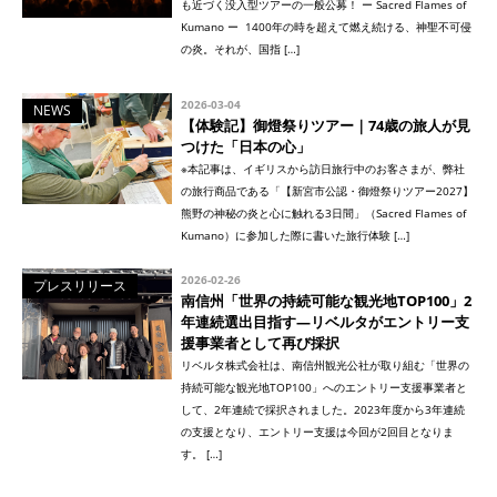
も近づく没入型ツアーの一般公募！ ー Sacred Flames of
Kumano ー 1400年の時を超えて燃え続ける、神聖不可侵
の炎。それが、国指 […]
2026-03-04
NEWS
【体験記】御燈祭りツアー｜74歳の旅人が見
つけた「日本の心」
※本記事は、イギリスから訪日旅行中のお客さまが、弊社
の旅行商品である「【新宮市公認・御燈祭りツアー2027】
熊野の神秘の炎と心に触れる3日間」（Sacred Flames of
Kumano）に参加した際に書いた旅行体験 […]
2026-02-26
プレスリリース
南信州「世界の持続可能な観光地TOP100」2
年連続選出目指す—リベルタがエントリー支
援事業者として再び採択
リベルタ株式会社は、南信州観光公社が取り組む「世界の
持続可能な観光地TOP100」へのエントリー支援事業者と
して、2年連続で採択されました。2023年度から3年連続
の支援となり、エントリー支援は今回が2回目となりま
す。 […]