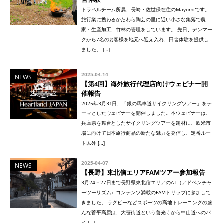
トラベルチーム所属、長崎・佐世保在住のMayumiです。
旅行業に携わるかたわら陶芸の里に近い小さな集落で農
家・生産加工、竹林の管理をしています。 先日、デンマー
クから7名のお客様を地元へ迎え入れ、田舎体験を提供し
ました。 […]
2025-04-14
NEWS
【第4回】海外旅行代理店向けウェビナー開
催報告
2025年3月31日、「銀の馬車道サイクリングツアー」をテ
ーマとしたウェビナーを開催しました。本ウェビナーは、
兵庫県を舞台としたサイクリングツアーを題材に、欧米市
場に向けて日本旅行商品の新たな魅力を発信し、定番ルー
ト以外 […]
2025-04-07
NEWS
【長野】東北信エリアFAMツアー参加報告
3月24－27日まで長野県東北信エリアのAT（アドベンチャ
ーツーリズム）コンテンツ満載のFAMトリップに参加して
きました。 ラグビーなどスポーツの高地トレーニングの盛
んな菅平高原は、大笹街道という善光寺から中山道へのバ
イ […]