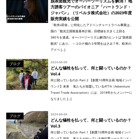
脱表面観光でオーバーツーリズムを解消！ 地
方誘客ツアーのパイオニア「ハートランド・
ジャパン」（リベルタ株式会社）の2023年度
販売実績を公開
「欧米x田舎」に特化したアドベンチャートラベル事業は、
国の「観光立国推進基本計画」目標値を大きく上回る
380％を達成。オーバーツーリズム解消のヒントは“脱表面
観光” にあり。 ～コロナ禍の３年間をはさみ７年。欧米の
アドベ […]
2024-06-09
ブログ
どんな犠牲を払って、何と闘っているのか？
Vol.4
何と闘っているのか Part 2 【創業10周年企画 地域インバ
ウンド】未来 私たちが加盟しているATTA（Adventure
Travel Trade Association）には、2018年からメンバーに
なりました […]
2024-06-09
ブログ
どんな犠牲を払って、何と闘っているのか？
Vol.3
何と闘っているのか Part 1【創業10周年企画 地域インバ
ウンド】現在 私たちがやっている旅行業ハートランド・