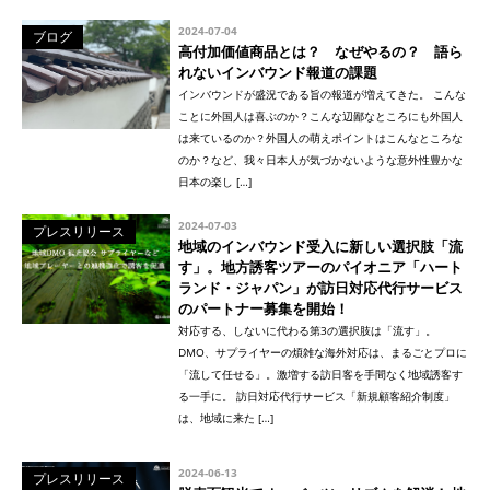
2024-07-04
ブログ
高付加価値商品とは？ なぜやるの？ 語ら
れないインバウンド報道の課題
インバウンドが盛況である旨の報道が増えてきた。 こんな
ことに外国人は喜ぶのか？こんな辺鄙なところにも外国人
は来ているのか？外国人の萌えポイントはこんなところな
のか？など、我々日本人が気づかないような意外性豊かな
日本の楽し […]
2024-07-03
プレスリリース
地域のインバウンド受入に新しい選択肢「流
す」。地方誘客ツアーのパイオニア「ハート
ランド・ジャパン」が訪日対応代行サービス
のパートナー募集を開始！
対応する、しないに代わる第3の選択肢は「流す」。
DMO、サプライヤーの煩雑な海外対応は、まるごとプロに
「流して任せる」。激増する訪日客を手間なく地域誘客す
る一手に。 訪日対応代行サービス「新規顧客紹介制度」
は、地域に来た […]
2024-06-13
プレスリリース