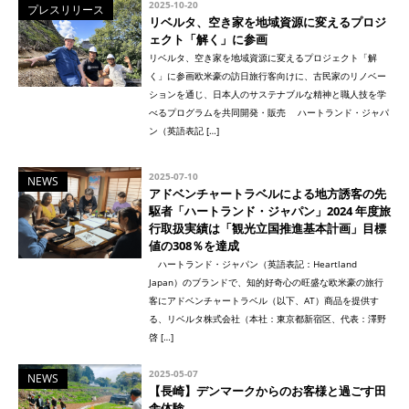
2025-10-20
プレスリリース
リベルタ、空き家を地域資源に変えるプロジ
ェクト「解く」に参画
リベルタ、空き家を地域資源に変えるプロジェクト「解
く」に参画欧米豪の訪日旅行客向けに、古民家のリノベー
ションを通じ、日本人のサステナブルな精神と職人技を学
べるプログラムを共同開発・販売 ハートランド・ジャパ
ン（英語表記 […]
2025-07-10
NEWS
アドベンチャートラベルによる地方誘客の先
駆者「ハートランド・ジャパン」2024 年度旅
行取扱実績は「観光立国推進基本計画」目標
値の308％を達成
ハートランド・ジャパン（英語表記：Heartland
Japan）のブランドで、知的好奇心の旺盛な欧米豪の旅行
客にアドベンチャートラベル（以下、AT）商品を提供す
る、リベルタ株式会社（本社：東京都新宿区、代表：澤野
啓 […]
2025-05-07
NEWS
【長崎】デンマークからのお客様と過ごす田
舎体験