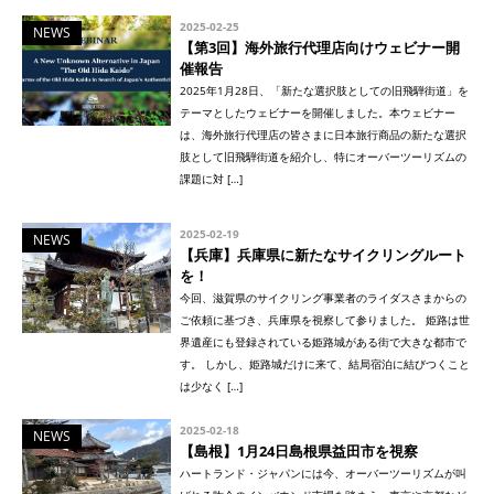
2025-02-25
NEWS
【第3回】海外旅行代理店向けウェビナー開
催報告
2025年1月28日、「新たな選択肢としての旧飛騨街道」を
テーマとしたウェビナーを開催しました。本ウェビナー
は、海外旅行代理店の皆さまに日本旅行商品の新たな選択
肢として旧飛騨街道を紹介し、特にオーバーツーリズムの
課題に対 […]
2025-02-19
NEWS
【兵庫】兵庫県に新たなサイクリングルート
を！
今回、滋賀県のサイクリング事業者のライダスさまからの
ご依頼に基づき、兵庫県を視察して参りました。 姫路は世
界遺産にも登録されている姫路城がある街で大きな都市で
す。 しかし、姫路城だけに来て、結局宿泊に結びつくこと
は少なく […]
2025-02-18
NEWS
【島根】1月24日島根県益田市を視察
ハートランド・ジャパンには今、オーバーツーリズムが叫