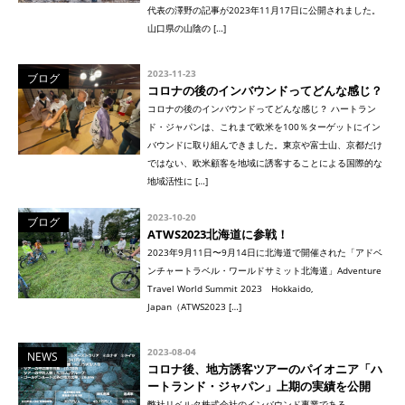
代表の澤野の記事が2023年11月17日に公開されました。
山口県の山陰の […]
2023-11-23
ブログ
コロナの後のインバウンドってどんな感じ？
コロナの後のインバウンドってどんな感じ？ ハートラン
ド・ジャパンは、これまで欧米を100％ターゲットにイン
バウンドに取り組んできました。東京や富士山、京都だけ
ではない、欧米顧客を地域に誘客することによる国際的な
地域活性に […]
2023-10-20
ブログ
ATWS2023北海道に参戦！
2023年9月11日〜9月14日に北海道で開催された「アドベ
ンチャートラベル・ワールドサミット北海道」Adventure
Travel World Summit 2023 Hokkaido,
Japan（ATWS2023 […]
2023-08-04
NEWS
コロナ後、地方誘客ツアーのパイオニア「ハ
ートランド・ジャパン」上期の実績を公開
弊社リベルタ株式会社のインバウンド事業である