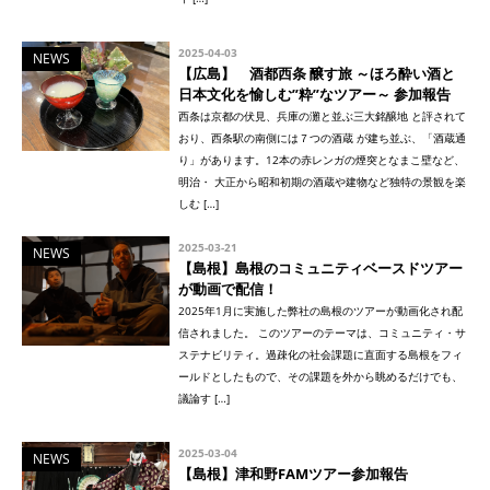
2025-04-03
NEWS
【広島】 酒都西条 醸す旅 ～ほろ酔い酒と
日本文化を愉しむ”粋”なツアー～ 参加報告
西条は京都の伏見、兵庫の灘と並ぶ三大銘醸地 と評されて
おり、西条駅の南側には７つの酒蔵 が建ち並ぶ、「酒蔵通
り」があります。12本の赤レンガの煙突となまこ壁など、
明治・ 大正から昭和初期の酒蔵や建物など独特の景観を楽
しむ […]
2025-03-21
NEWS
【島根】島根のコミュニティベースドツアー
が動画で配信！
2025年1月に実施した弊社の島根のツアーが動画化され配
信されました。 このツアーのテーマは、コミュニティ・サ
ステナビリティ。過疎化の社会課題に直面する島根をフィ
ールドとしたもので、その課題を外から眺めるだけでも、
議論す […]
2025-03-04
NEWS
【島根】津和野FAMツアー参加報告