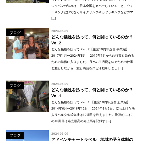
ジャパンの強みは、日本全国をカバーしていること、ウォ
ーキングだけでなくサイクリングやカヤッキングなどのマ
[…]
2024-06-09
ブログ
どんな犠牲を払って、何と闘っているのか？
Vol.2
どんな犠牲を払って Part 2【創業10周年企画 事業編】
2017年1月〜2024年5月 2017年1月から旅行業を始める
ための準備に入りました。月々の生活費を稼ぐための仕事
と並行しながら、旅行商品を作る活動をしまし […]
2024-06-09
ブログ
どんな犠牲を払って、何と闘っているのか？
Vol.1
どんな犠牲を払って Part 1 【創業10周年企画 起業編】
2014年6月〜2016年12月 2024年6月2日、立ち上げた法
人リベルタ株式会社は10期目を終えました。決算的にはこ
の10期目は過去最高の売上高を記録す […]
2024-05-09
ブログ
アドベンチャートラベル、地域の受入体制の