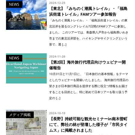
2024-12-25
NEWS
【東北】「みちのく潮風トレイル」・「福島
浜街道トレイル」FAMツアー参加報告
「みちのく潮風トレイル」・「福島浜街道トレイル」の東
北沿岸を巡るロングトレイル7日間のFAMツアーに参加し
ました。 このツアーでは、青森県八戸市から福島県いわき
市までの東北沿岸部を、ハイキングやサイクリングという
形で、透 […]
2024-11-26
NEWS
【第2回】海外旅行代理店向けウェビナー開
催報告
10月31日と11月1日に、「日本旅行の基本情報」をテーマ
としたウェビナーを開催いたしました。 海外旅行代理店の
皆さまが日本旅行商品を提供する際に役立つ情報をお届け
することを目的とし、特に初めて日本ツアーを取り扱う予
定の […]
2024-10-19
メディア掲載
【長野】持続可能な観光セミナーin南木曽町
にて、弊社の林が登壇した様子が「市民タイ
ムス」に掲載されました