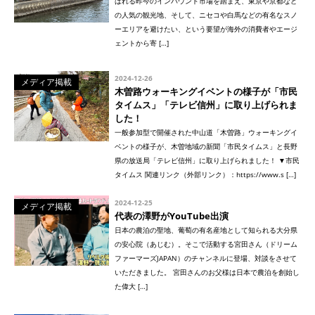
ばれる昨今のインバウンド市場を踏まえ、東京や京都など
の人気の観光地、そして、ニセコや白馬などの有名なスノ
ーエリアを避けたい、という要望が海外の消費者やエージ
ェントから寄 […]
2024-12-26
メディア掲載
木曽路ウォーキングイベントの様子が「市民
タイムス」「テレビ信州」に取り上げられま
した！
一般参加型で開催された中山道「木曽路」ウォーキングイ
ベントの様子が、木曽地域の新聞「市民タイムス」と長野
県の放送局「テレビ信州」に取り上げられました！ ▼市民
タイムス 関連リンク（外部リンク）：https://www.s […]
2024-12-25
メディア掲載
代表の澤野がYouTube出演
日本の農泊の聖地、葡萄の有名産地として知られる大分県
の安心院（あじむ）。そこで活動する宮田さん（ドリーム
ファーマーズJAPAN）のチャンネルに登場、対談をさせて
いただきました。 宮田さんのお父様は日本で農泊を創始し
た偉大 […]