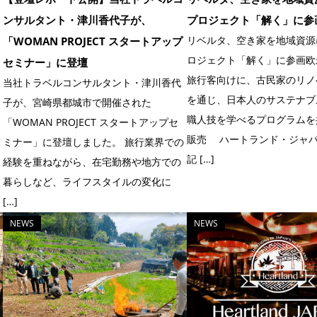
ンサルタント・津川香代子が、
プロジェクト「解く」に参
リベルタ、空き家を地域資源
「WOMAN PROJECT スタートアップ
ロジェクト「解く」に参画欧
セミナー」に登壇
旅行客向けに、古民家のリノ
当社トラベルコンサルタント・津川香代
を通じ、日本人のサステナブ
子が、宮崎県都城市で開催された
職人技を学べるプログラムを
「WOMAN PROJECT スタートアップセ
販売 ハートランド・ジャ
ミナー」に登壇しました。 旅行業界での
記 […]
経験を重ねながら、在宅勤務や地方での
暮らしなど、ライフスタイルの変化に
[…]
NEWS
NEWS