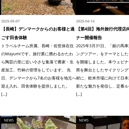
2025-05-07
2025-04-14
【長崎】デンマークからのお客様と過
【第4回】海外旅行代理店
ごす田舎体験
ナー開催報告
トラベルチーム所属、長崎・佐世保在住
2025年3月31日、「銀の馬
のMayumiです。旅行業に携わるかたわ
ングツアー」をテーマとした
ら陶芸の里に近い小さな集落で農家・生
を開催しました。本ウェビナ
産加工、竹林の管理をしています。 先
県を舞台としたサイクリング
日、デンマークから7名のお客様を地元へ
材に、欧米市場に向けて日本
迎え入れ、田舎体験を提供しました。
新たな魅力を発信し、定番ル
[…]
[…]
NEWS
NEWS