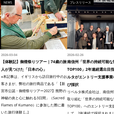
NEWS
プレスリリース
2026-03-04
2026-02-26
【体験記】御燈祭りツアー｜74歳の旅
南信州「世界の持続可能な
人が見つけた「日本の心」
TOP100」2年連続選出目
※本記事は、イギリスから訪日旅行中のお
ルタがエントリー支援事業
客さまが、弊社の旅行商品である「【新
び採択
宮市公認・御燈祭りツアー2027】熊野の
リベルタ株式会社は、南信州
神秘の炎と心に触れる3日間」（Sacred
取り組む「世界の持続可能な
Flames of Kumano）に参加した際に書
TOP100」へのエントリー
いた旅行体験 […]
して、2年連続で採択されまし