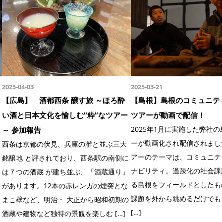
2025-04-03
2025-03-21
加
【広島】 酒都西条 醸す旅 ～ほろ酔
【島根】島根のコミュニテ
い酒と日本文化を愉しむ”粋”なツアー
ツアーが動画で配信！
2025年1月に実施した弊社
～ 参加報告
ーが動画化され配信されまし
西条は京都の伏見、兵庫の灘と並ぶ三大
アーのテーマは、コミュニテ
銘醸地 と評されており、西条駅の南側に
ナビリティ。過疎化の社会課
は７つの酒蔵 が建ち並ぶ、「酒蔵通り」
る島根をフィールドとしたも
があります。12本の赤レンガの煙突とな
課題を外から眺めるだけでも
まこ壁など、明治・ 大正から昭和初期の
[…]
酒蔵や建物など独特の景観を楽しむ […]