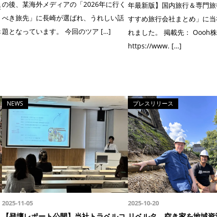
の後、某海外メディアの「2026年に行く
年最新版】国内旅行＆専門旅
美
べき旅先」に長崎が選ばれ、うれしい話
すすめ旅行会社まとめ」に当
題となっています。 今回のツア […]
れました。 掲載先： Ooo
研
https://www. […]
NEWS
プレスリリース
2025-11-05
2025-10-20
【登壇レポート公開】当社トラベルコ
リベルタ、空き家を地域資