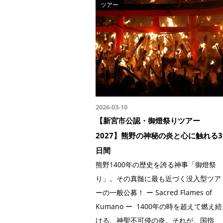
ツアー
2026-03-10
【新宮市公認・御燈祭りツアー
2027】熊野の神秘の炎と心に触れる3
日間
熊野1400年の歴史を誇る神事「御燈祭
り」。その真髄に最も近づく没入型ツア
ーの一般公募！ ー Sacred Flames of
Kumano ー 1400年の時を超えて燃え続
ける、神聖不可侵の炎。それが、国指