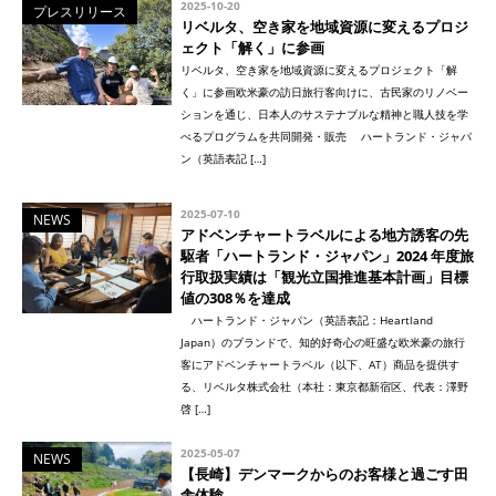
2025-10-20
プレスリリース
リベルタ、空き家を地域資源に変えるプロジ
ェクト「解く」に参画
リベルタ、空き家を地域資源に変えるプロジェクト「解
く」に参画欧米豪の訪日旅行客向けに、古民家のリノベー
ションを通じ、日本人のサステナブルな精神と職人技を学
べるプログラムを共同開発・販売 ハートランド・ジャパ
ン（英語表記 […]
2025-07-10
NEWS
アドベンチャートラベルによる地方誘客の先
駆者「ハートランド・ジャパン」2024 年度旅
行取扱実績は「観光立国推進基本計画」目標
値の308％を達成
ハートランド・ジャパン（英語表記：Heartland
Japan）のブランドで、知的好奇心の旺盛な欧米豪の旅行
客にアドベンチャートラベル（以下、AT）商品を提供す
る、リベルタ株式会社（本社：東京都新宿区、代表：澤野
啓 […]
2025-05-07
NEWS
【長崎】デンマークからのお客様と過ごす田
舎体験