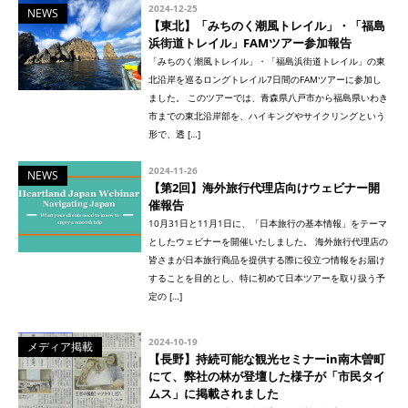
2024-12-25
NEWS
【東北】「みちのく潮風トレイル」・「福島
浜街道トレイル」FAMツアー参加報告
「みちのく潮風トレイル」・「福島浜街道トレイル」の東
北沿岸を巡るロングトレイル7日間のFAMツアーに参加し
ました。 このツアーでは、青森県八戸市から福島県いわき
市までの東北沿岸部を、ハイキングやサイクリングという
形で、透 […]
2024-11-26
NEWS
【第2回】海外旅行代理店向けウェビナー開
催報告
10月31日と11月1日に、「日本旅行の基本情報」をテーマ
としたウェビナーを開催いたしました。 海外旅行代理店の
皆さまが日本旅行商品を提供する際に役立つ情報をお届け
することを目的とし、特に初めて日本ツアーを取り扱う予
定の […]
2024-10-19
メディア掲載
【長野】持続可能な観光セミナーin南木曽町
にて、弊社の林が登壇した様子が「市民タイ
ムス」に掲載されました