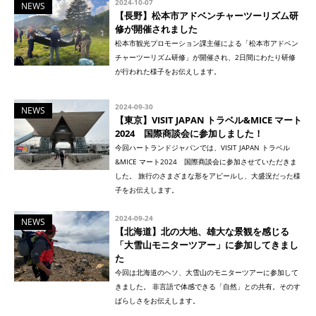
2024-10-07
NEWS
【長野】松本市アドベンチャーツーリズム研
修が開催されました
松本市観光プロモーション課主催による「松本市アドベン
チャーツーリズム研修」が開催され、2日間にわたり研修
が行われた様子をお伝えします。
2024-09-30
NEWS
【東京】VISIT JAPAN トラベル&MICE マート
2024 国際商談会に参加しました！
今回ハートランドジャパンでは、VISIT JAPAN トラベル
&MICE マート2024 国際商談会に参加させていただきま
した。 旅行のさまざまな形をアピールし、大盛況だった様
子をお伝えします。
2024-09-24
NEWS
【北海道】北の大地、雄大な景観を感じる
「大雪山モニターツアー」に参加してきまし
た
今回は北海道のヘソ、大雪山のモニターツアーに参加して
きました。 非言語で体感できる「自然」との共有。そのす
ばらしさをお伝えします。