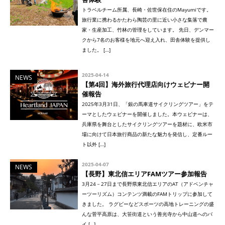
トラベルチーム所属、長崎・佐世保在住のMayumiです。
旅行業に携わるかたわら陶芸の里に近い小さな集落で農
家・生産加工、竹林の管理をしています。 先日、デンマー
クから7名のお客様を地元へ迎え入れ、田舎体験を提供し
ました。 […]
2025-04-14
NEWS
【第4回】海外旅行代理店向けウェビナー開
催報告
2025年3月31日、「銀の馬車道サイクリングツアー」をテ
ーマとしたウェビナーを開催しました。本ウェビナーは、
兵庫県を舞台としたサイクリングツアーを題材に、欧米市
場に向けて日本旅行商品の新たな魅力を発信し、定番ルー
ト以外 […]
2025-04-07
NEWS
【長野】東北信エリアFAMツアー参加報告
3月24－27日まで長野県東北信エリアのAT（アドベンチャ
ーツーリズム）コンテンツ満載のFAMトリップに参加して
きました。 ラグビーなどスポーツの高地トレーニングの盛
んな菅平高原は、大笹街道という善光寺から中山道へのバ
イ […]