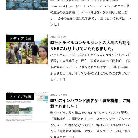
Heartland Japan（ハートランド・ジャパン）のコロナ後
の直近の販売実績（2023年7月現在）をお知らせ致しま
す。 当社の顧客は主に欧米豪です。主にという意味は、シ
ン […]
2023-07-21
メディア掲載
弊社トラベルコンサルタントの大島の活動を
NHKに取り上げていただきました。
ハートランド・ジャパンでトラベルコンサルタントとして
活躍する大島典子は、現在、萩観光協会の「萩小町」（萩
市の観光PRレディ）に任命されています。 任期は2年間。
ふるさと山口県、そして萩市の活性化のために尽力してい
ます。 […]
2023-07-04
メディア掲載
弊社のインバウンド誘客が「事業構想」に掲
載されました！
弊社がずっと取り組んでいる地方へのインバウンド誘客が
「事業構想」に掲載されました。スポーツツーリズムとい
う切り口での紹介となっており、弊社の主力商品の１つで
ある「熊野古道伊勢路」のウォーキングツアーが紹介され
ております。 […]