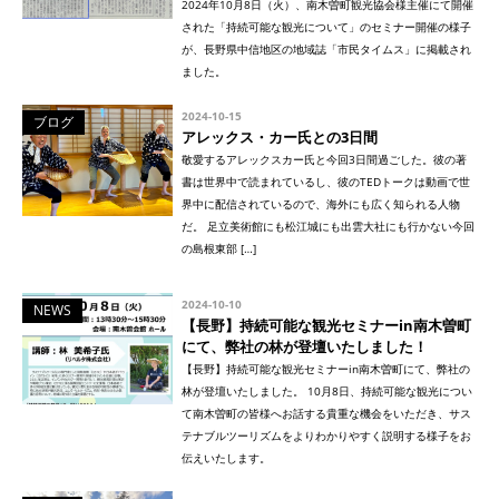
2024年10月8日（火）、南木曽町観光協会様主催にて開催
された「持続可能な観光について」のセミナー開催の様子
が、長野県中信地区の地域誌「市民タイムス」に掲載され
ました。
2024-10-15
ブログ
アレックス・カー氏との3日間
敬愛するアレックスカー氏と今回3日間過ごした。彼の著
書は世界中で読まれているし、彼のTEDトークは動画で世
界中に配信されているので、海外にも広く知られる人物
だ。 足立美術館にも松江城にも出雲大社にも行かない今回
の島根東部 […]
2024-10-10
NEWS
【長野】持続可能な観光セミナーin南木曽町
にて、弊社の林が登壇いたしました！
【長野】持続可能な観光セミナーin南木曽町にて、弊社の
林が登壇いたしました。 10月8日、持続可能な観光につい
て南木曽町の皆様へお話する貴重な機会をいただき、サス
テナブルツーリズムをよりわかりやすく説明する様子をお
伝えいたします。