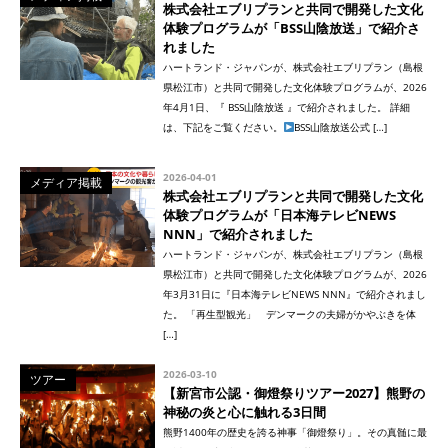
株式会社エブリプランと共同で開発した文化
体験プログラムが「BSS山陰放送」で紹介さ
れました
ハートランド・ジャパンが、株式会社エブリプラン（島根
県松江市）と共同で開発した文化体験プログラムが、2026
年4月1日、『 BSS山陰放送 』で紹介されました。 詳細
は、下記をご覧ください。
BSS山陰放送公式 […]
2026-04-01
メディア掲載
株式会社エブリプランと共同で開発した文化
体験プログラムが「日本海テレビNEWS
NNN」で紹介されました
ハートランド・ジャパンが、株式会社エブリプラン（島根
県松江市）と共同で開発した文化体験プログラムが、2026
年3月31日に『日本海テレビNEWS NNN』で紹介されまし
た。 「再生型観光」 デンマークの夫婦がかやぶきを体
[…]
2026-03-10
ツアー
【新宮市公認・御燈祭りツアー2027】熊野の
神秘の炎と心に触れる3日間
熊野1400年の歴史を誇る神事「御燈祭り」。その真髄に最