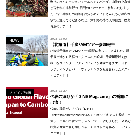
弊社のオペレーションチームのメンバーが、山陰の小京都
と言われる津和野の1日間のFAMツアーに参加いたしまし
た。深い津和野の知識をお持ちのガイドさんたちが津和野
駅で出迎えてくださるなど、津和野の持つ人や自然、歴史
資源のポテ […]
2025-03-03
NEWS
【北海道】千歳FAMツアー参加報告
北海道千歳市のFAMツアー4日間に参加してきました。新
千歳空港から抜群のアクセスの支笏湖・千歳川流域では、
様々なウィンターアクティビティが体験できます。 今回、
ラフティングとバードウォッチングを組み合わせたアクテ
ィビティ […]
2025-02-27
メディア掲載
代表の澤野が「DINE Magazine」の番組に
出演！
代表の澤野がカナダの「DINE」
（https://dinemagazine.ca/）のポッドキャスト番組に出
演し、日本の田舎ツーリズムについて話しました。 著名な
味覚研究家であり旅行ジャーナリストでもあるサラ・ワッ
クスマ […]