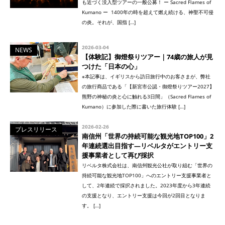
も近づく没入型ツアーの一般公募！ ー Sacred Flames of
Kumano ー 1400年の時を超えて燃え続ける、神聖不可侵
の炎。それが、国指 […]
2026-03-04
NEWS
【体験記】御燈祭りツアー｜74歳の旅人が見
つけた「日本の心」
※本記事は、イギリスから訪日旅行中のお客さまが、弊社
の旅行商品である「【新宮市公認・御燈祭りツアー2027】
熊野の神秘の炎と心に触れる3日間」（Sacred Flames of
Kumano）に参加した際に書いた旅行体験 […]
2026-02-26
プレスリリース
南信州「世界の持続可能な観光地TOP100」2
年連続選出目指す—リベルタがエントリー支
援事業者として再び採択
リベルタ株式会社は、南信州観光公社が取り組む「世界の
持続可能な観光地TOP100」へのエントリー支援事業者と
して、2年連続で採択されました。2023年度から3年連続
の支援となり、エントリー支援は今回が2回目となりま
す。 […]