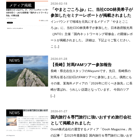
2026-02-18
メディア掲載
「やまとごころ.jp」に、当社COO林美希子が
参加したセミナーレポートが掲載されました
インバウンドで地域を元気にするメディア「やまとごこ
ろ.jp」に、当社COO林美希子が参加した、日本政府観光局
（JNTO）主催「国内ネットワーキング研修会」の開催レポ
ートが掲載されました。 詳細は、下記よりご覧ください。
こ […]
2026-01-28
NEWS
【長崎】対馬FAMツアー参加報告
長崎・県北在住スタッフのMayumiです。先日、長崎県の
対馬を巡る2泊3日のFAMツアーに参加しました。偶然にも
その後、某海外メディアの「2026年に行くべき旅先」に長
崎が選ばれ、うれしい話題となっています。 今回のツア
[…]
2026-01-27
NEWS
国内旅行＆専門旅行に強いおすすめ旅行会社
として掲載されました
Oooh株式会社の運営するメディア「Oooh Magazine」内
の記事「【2025年最新版】国内旅行＆専門旅行に強いおす