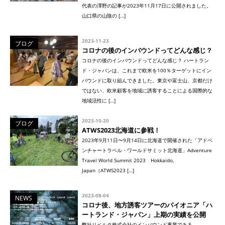
代表の澤野の記事が2023年11月17日に公開されました。
山口県の山陰の […]
2023-11-23
ブログ
コロナの後のインバウンドってどんな感じ？
コロナの後のインバウンドってどんな感じ？ ハートラン
ド・ジャパンは、これまで欧米を100％ターゲットにイン
バウンドに取り組んできました。東京や富士山、京都だけ
ではない、欧米顧客を地域に誘客することによる国際的な
地域活性に […]
2023-10-20
ブログ
ATWS2023北海道に参戦！
2023年9月11日〜9月14日に北海道で開催された「アドベ
ンチャートラベル・ワールドサミット北海道」Adventure
Travel World Summit 2023 Hokkaido,
Japan（ATWS2023 […]
2023-08-04
NEWS
コロナ後、地方誘客ツアーのパイオニア「ハ
ートランド・ジャパン」上期の実績を公開
弊社リベルタ株式会社のインバウンド事業である