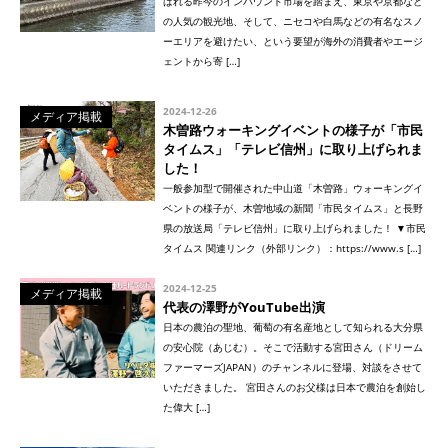
ばれる昨今のインバウンド市場を踏まえ、東京や京都など
の人気の観光地、そして、ニセコや白馬などの有名なスノ
ーエリアを避けたい、という要望が海外の消費者やエージ
ェントから寄 […]
2024-12-26
メディア掲載
木曽路ウォーキングイベントの様子が「市民
タイムス」「テレビ信州」に取り上げられま
した！
一般参加型で開催された中山道「木曽路」ウォーキングイ
ベントの様子が、木曽地域の新聞「市民タイムス」と長野
県の放送局「テレビ信州」に取り上げられました！ ▼市民
タイムス 関連リンク（外部リンク）：https://www.s […]
2024-12-25
メディア掲載
代表の澤野がYouTube出演
日本の農泊の聖地、葡萄の有名産地として知られる大分県
の安心院（あじむ）。そこで活動する宮田さん（ドリーム
ファーマーズJAPAN）のチャンネルに登場、対談をさせて
いただきました。 宮田さんのお父様は日本で農泊を創始し
た偉大 […]