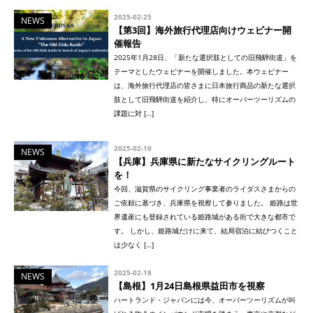
2025-02-25
NEWS
【第3回】海外旅行代理店向けウェビナー開
催報告
2025年1月28日、「新たな選択肢としての旧飛騨街道」を
テーマとしたウェビナーを開催しました。本ウェビナー
は、海外旅行代理店の皆さまに日本旅行商品の新たな選択
肢として旧飛騨街道を紹介し、特にオーバーツーリズムの
課題に対 […]
2025-02-19
NEWS
【兵庫】兵庫県に新たなサイクリングルート
を！
今回、滋賀県のサイクリング事業者のライダスさまからの
ご依頼に基づき、兵庫県を視察して参りました。 姫路は世
界遺産にも登録されている姫路城がある街で大きな都市で
す。 しかし、姫路城だけに来て、結局宿泊に結びつくこと
は少なく […]
2025-02-18
NEWS
【島根】1月24日島根県益田市を視察
ハートランド・ジャパンには今、オーバーツーリズムが叫