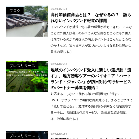
2024-07-04
ブログ
高付加価値商品とは？ なぜやるの？ 語ら
れないインバウンド報道の課題
インバウンドが盛況である旨の報道が増えてきた。 こんな
ことに外国人は喜ぶのか？こんな辺鄙なところにも外国人
は来ているのか？外国人の萌えポイントはこんなところな
のか？など、我々日本人が気づかないような意外性豊かな
日本の楽し […]
2024-07-03
プレスリリース
地域のインバウンド受入に新しい選択肢「流
す」。地方誘客ツアーのパイオニア「ハート
ランド・ジャパン」が訪日対応代行サービス
のパートナー募集を開始！
対応する、しないに代わる第3の選択肢は「流す」。
DMO、サプライヤーの煩雑な海外対応は、まるごとプロに
「流して任せる」。激増する訪日客を手間なく地域誘客す
る一手に。 訪日対応代行サービス「新規顧客紹介制度」
は、地域に来た […]
2024-06-13
プレスリリース