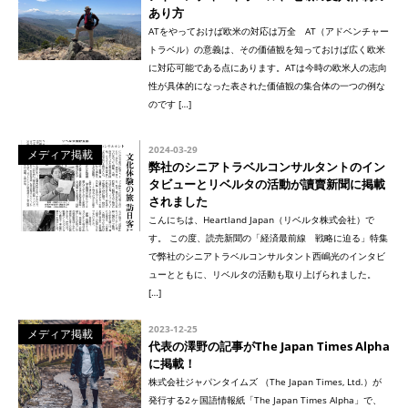
あり方
ATをやっておけば欧米の対応は万全 AT（アドベンチャー
トラベル）の意義は、その価値観を知っておけば広く欧米
に対応可能である点にあります。ATは今時の欧米人の志向
性が具体的になった表された価値観の集合体の一つの例な
のです […]
2024-03-29
メディア掲載
弊社のシニアトラベルコンサルタントのイン
タビューとリベルタの活動が讀賣新聞に掲載
されました
こんにちは、Heartland Japan（リベルタ株式会社）で
す。 この度、読売新聞の「経済最前線 戦略に迫る」特集
で弊社のシニアトラベルコンサルタント西嶋光のインタビ
ューとともに、リベルタの活動も取り上げられました。
[…]
2023-12-25
メディア掲載
代表の澤野の記事がThe Japan Times Alpha
に掲載！
株式会社ジャパンタイムズ （The Japan Times, Ltd.）が
発行する2ヶ国語情報紙「The Japan Times Alpha」で、