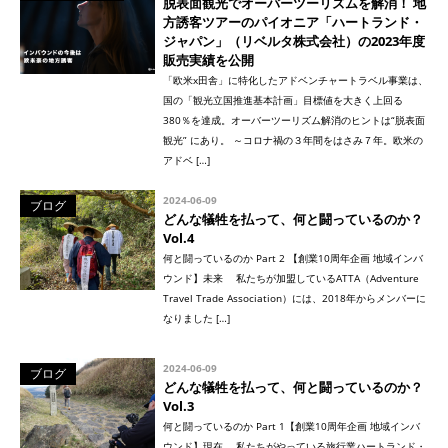
脱表面観光でオーバーツーリズムを解消！ 地
方誘客ツアーのパイオニア「ハートランド・
ジャパン」（リベルタ株式会社）の2023年度
販売実績を公開
「欧米x田舎」に特化したアドベンチャートラベル事業は、
国の「観光立国推進基本計画」目標値を大きく上回る
380％を達成。オーバーツーリズム解消のヒントは“脱表面
観光” にあり。 ～コロナ禍の３年間をはさみ７年。欧米の
アドベ […]
2024-06-09
ブログ
どんな犠牲を払って、何と闘っているのか？
Vol.4
何と闘っているのか Part 2 【創業10周年企画 地域インバ
ウンド】未来 私たちが加盟しているATTA（Adventure
Travel Trade Association）には、2018年からメンバーに
なりました […]
2024-06-09
ブログ
どんな犠牲を払って、何と闘っているのか？
Vol.3
何と闘っているのか Part 1【創業10周年企画 地域インバ
ウンド】現在 私たちがやっている旅行業ハートランド・