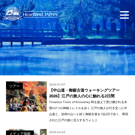
2026-07-07
ツアー
【中山道・御嶽古道ウォーキングツアー
2026】江戸の旅人の心に触れる2日間
Timeless Trails of Kisovalley 時を超えて受け継がれる木
曽の2つの神秘トレイルを歩く 江戸の旅人が行き交った中
山道と、信仰の山へと続く御嶽古道を1泊2日で歩く、再現
された江戸の旅に没入するウォ […]
2026-04-03
メディア掲載