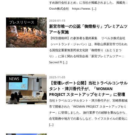
すめ旅行会社まとめ」に当社が掲載されました。 掲載先：
Oooh株式会社 https://www. […]
2026-01-15
プレスリリース
新宮市唯一の公認「御燈祭り」プレミアムツ
アーを実施
【特別価格枠】の参加者を最終募集 リベルタ株式会社
（ハートランド・ジャパン）は、和歌山県新宮市で行われ
る国指定重要無形民俗文化財「御燈祭り（おとうまつ
り）」に深く関わる特別企画「新宮プレミアムツアー：
Sacred Fl […]
2025-11-05
NEWS
【登壇レポート公開】当社トラベルコンサル
タント・津川香代子が、「WOMAN
PROJECT スタートアップセミナー」に登壇
当社トラベルコンサルタント・津川香代子が、宮崎県都城
市で開催された「WOMAN PROJECT スタートアップセミ
ナー」に登壇しました。 旅行業界での経験を重ねながら、
在宅勤務や地方での暮らしなど、ライフスタイルの変化に
[…]