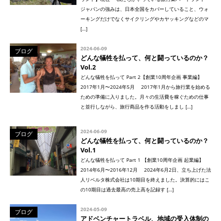
ジャパンの強みは、日本全国をカバーしていること、ウォ
ーキングだけでなくサイクリングやカヤッキングなどのマ
[…]
2024-06-09
ブログ
どんな犠牲を払って、何と闘っているのか？
Vol.2
どんな犠牲を払って Part 2【創業10周年企画 事業編】
2017年1月〜2024年5月 2017年1月から旅行業を始める
ための準備に入りました。月々の生活費を稼ぐための仕事
と並行しながら、旅行商品を作る活動をしまし […]
2024-06-09
ブログ
どんな犠牲を払って、何と闘っているのか？
Vol.1
どんな犠牲を払って Part 1 【創業10周年企画 起業編】
2014年6月〜2016年12月 2024年6月2日、立ち上げた法
人リベルタ株式会社は10期目を終えました。決算的にはこ
の10期目は過去最高の売上高を記録す […]
2024-05-09
ブログ
アドベンチャートラベル、地域の受入体制の