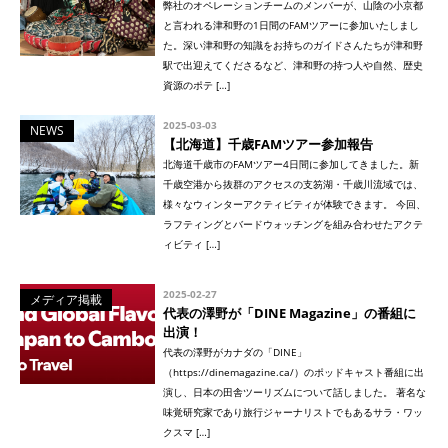
弊社のオペレーションチームのメンバーが、山陰の小京都
と言われる津和野の1日間のFAMツアーに参加いたしまし
た。深い津和野の知識をお持ちのガイドさんたちが津和野
駅で出迎えてくださるなど、津和野の持つ人や自然、歴史
資源のポテ […]
2025-03-03
NEWS
【北海道】千歳FAMツアー参加報告
北海道千歳市のFAMツアー4日間に参加してきました。新
千歳空港から抜群のアクセスの支笏湖・千歳川流域では、
様々なウィンターアクティビティが体験できます。 今回、
ラフティングとバードウォッチングを組み合わせたアクテ
ィビティ […]
2025-02-27
メディア掲載
代表の澤野が「DINE Magazine」の番組に
出演！
代表の澤野がカナダの「DINE」
（https://dinemagazine.ca/）のポッドキャスト番組に出
演し、日本の田舎ツーリズムについて話しました。 著名な
味覚研究家であり旅行ジャーナリストでもあるサラ・ワッ
クスマ […]