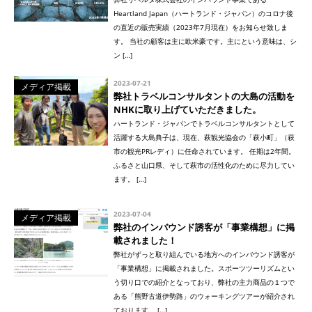
Heartland Japan（ハートランド・ジャパン）のコロナ後
の直近の販売実績（2023年7月現在）をお知らせ致しま
す。 当社の顧客は主に欧米豪です。主にという意味は、シ
ン […]
2023-07-21
メディア掲載
弊社トラベルコンサルタントの大島の活動を
NHKに取り上げていただきました。
ハートランド・ジャパンでトラベルコンサルタントとして
活躍する大島典子は、現在、萩観光協会の「萩小町」（萩
市の観光PRレディ）に任命されています。 任期は2年間。
ふるさと山口県、そして萩市の活性化のために尽力してい
ます。 […]
2023-07-04
メディア掲載
弊社のインバウンド誘客が「事業構想」に掲
載されました！
弊社がずっと取り組んでいる地方へのインバウンド誘客が
「事業構想」に掲載されました。スポーツツーリズムとい
う切り口での紹介となっており、弊社の主力商品の１つで
ある「熊野古道伊勢路」のウォーキングツアーが紹介され
ております。 […]