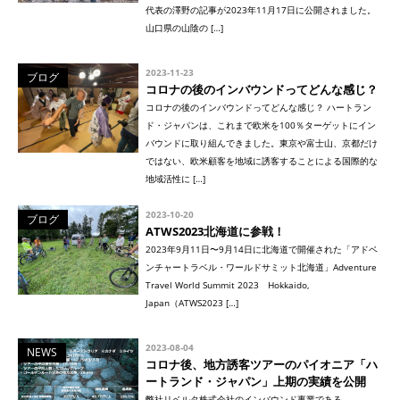
代表の澤野の記事が2023年11月17日に公開されました。
山口県の山陰の […]
2023-11-23
ブログ
コロナの後のインバウンドってどんな感じ？
コロナの後のインバウンドってどんな感じ？ ハートラン
ド・ジャパンは、これまで欧米を100％ターゲットにイン
バウンドに取り組んできました。東京や富士山、京都だけ
ではない、欧米顧客を地域に誘客することによる国際的な
地域活性に […]
2023-10-20
ブログ
ATWS2023北海道に参戦！
2023年9月11日〜9月14日に北海道で開催された「アドベ
ンチャートラベル・ワールドサミット北海道」Adventure
Travel World Summit 2023 Hokkaido,
Japan（ATWS2023 […]
2023-08-04
NEWS
コロナ後、地方誘客ツアーのパイオニア「ハ
ートランド・ジャパン」上期の実績を公開
弊社リベルタ株式会社のインバウンド事業である