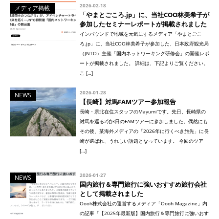
2026-02-18
メディア掲載
「やまとごころ.jp」に、当社COO林美希子が
参加したセミナーレポートが掲載されました
インバウンドで地域を元気にするメディア「やまとごこ
ろ.jp」に、当社COO林美希子が参加した、日本政府観光局
（JNTO）主催「国内ネットワーキング研修会」の開催レポ
ートが掲載されました。 詳細は、下記よりご覧ください。
こ […]
2026-01-28
NEWS
【長崎】対馬FAMツアー参加報告
長崎・県北在住スタッフのMayumiです。先日、長崎県の
対馬を巡る2泊3日のFAMツアーに参加しました。偶然にも
その後、某海外メディアの「2026年に行くべき旅先」に長
崎が選ばれ、うれしい話題となっています。 今回のツア
[…]
2026-01-27
NEWS
国内旅行＆専門旅行に強いおすすめ旅行会社
として掲載されました
Oooh株式会社の運営するメディア「Oooh Magazine」内
の記事「【2025年最新版】国内旅行＆専門旅行に強いおす