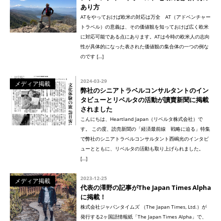
あり方
ATをやっておけば欧米の対応は万全 AT（アドベンチャー
トラベル）の意義は、その価値観を知っておけば広く欧米
に対応可能である点にあります。ATは今時の欧米人の志向
性が具体的になった表された価値観の集合体の一つの例な
のです […]
2024-03-29
メディア掲載
弊社のシニアトラベルコンサルタントのイン
タビューとリベルタの活動が讀賣新聞に掲載
されました
こんにちは、Heartland Japan（リベルタ株式会社）で
す。 この度、読売新聞の「経済最前線 戦略に迫る」特集
で弊社のシニアトラベルコンサルタント西嶋光のインタビ
ューとともに、リベルタの活動も取り上げられました。
[…]
2023-12-25
メディア掲載
代表の澤野の記事がThe Japan Times Alpha
に掲載！
株式会社ジャパンタイムズ （The Japan Times, Ltd.）が
発行する2ヶ国語情報紙「The Japan Times Alpha」で、