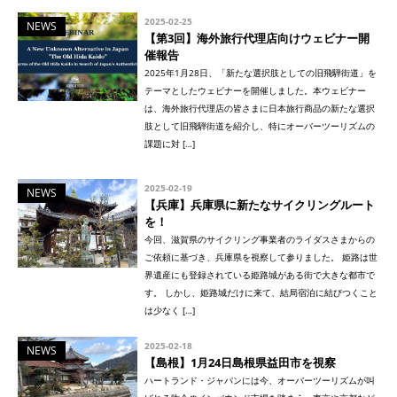
2025-02-25
NEWS
【第3回】海外旅行代理店向けウェビナー開
催報告
2025年1月28日、「新たな選択肢としての旧飛騨街道」を
テーマとしたウェビナーを開催しました。本ウェビナー
は、海外旅行代理店の皆さまに日本旅行商品の新たな選択
肢として旧飛騨街道を紹介し、特にオーバーツーリズムの
課題に対 […]
2025-02-19
NEWS
【兵庫】兵庫県に新たなサイクリングルート
を！
今回、滋賀県のサイクリング事業者のライダスさまからの
ご依頼に基づき、兵庫県を視察して参りました。 姫路は世
界遺産にも登録されている姫路城がある街で大きな都市で
す。 しかし、姫路城だけに来て、結局宿泊に結びつくこと
は少なく […]
2025-02-18
NEWS
【島根】1月24日島根県益田市を視察
ハートランド・ジャパンには今、オーバーツーリズムが叫