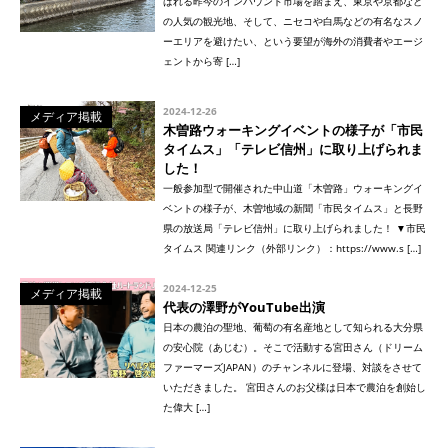
ばれる昨今のインバウンド市場を踏まえ、東京や京都など
の人気の観光地、そして、ニセコや白馬などの有名なスノ
ーエリアを避けたい、という要望が海外の消費者やエージ
ェントから寄 […]
2024-12-26
メディア掲載
木曽路ウォーキングイベントの様子が「市民
タイムス」「テレビ信州」に取り上げられま
した！
一般参加型で開催された中山道「木曽路」ウォーキングイ
ベントの様子が、木曽地域の新聞「市民タイムス」と長野
県の放送局「テレビ信州」に取り上げられました！ ▼市民
タイムス 関連リンク（外部リンク）：https://www.s […]
2024-12-25
メディア掲載
代表の澤野がYouTube出演
日本の農泊の聖地、葡萄の有名産地として知られる大分県
の安心院（あじむ）。そこで活動する宮田さん（ドリーム
ファーマーズJAPAN）のチャンネルに登場、対談をさせて
いただきました。 宮田さんのお父様は日本で農泊を創始し
た偉大 […]