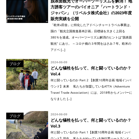
脱表面観光でオーバーツーリズムを解消！ 地
方誘客ツアーのパイオニア「ハートランド・
ジャパン」（リベルタ株式会社）の2023年度
販売実績を公開
「欧米x田舎」に特化したアドベンチャートラベル事業は、
国の「観光立国推進基本計画」目標値を大きく上回る
380％を達成。オーバーツーリズム解消のヒントは“脱表面
観光” にあり。 ～コロナ禍の３年間をはさみ７年。欧米の
アドベ […]
2024-06-09
ブログ
どんな犠牲を払って、何と闘っているのか？
Vol.4
何と闘っているのか Part 2 【創業10周年企画 地域インバ
ウンド】未来 私たちが加盟しているATTA（Adventure
Travel Trade Association）には、2018年からメンバーに
なりました […]
2024-06-09
ブログ
どんな犠牲を払って、何と闘っているのか？
Vol.3
何と闘っているのか Part 1【創業10周年企画 地域インバ
ウンド】現在 私たちがやっている旅行業ハートランド・