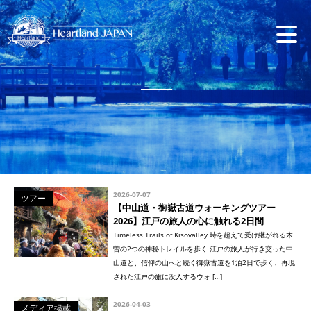
2026-07-07
ツアー
【中山道・御嶽古道ウォーキングツアー
2026】江戸の旅人の心に触れる2日間
Timeless Trails of Kisovalley 時を超えて受け継がれる木
曽の2つの神秘トレイルを歩く 江戸の旅人が行き交った中
山道と、信仰の山へと続く御嶽古道を1泊2日で歩く、再現
された江戸の旅に没入するウォ […]
2026-04-03
メディア掲載