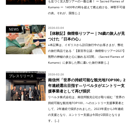
も近づく没入型ツアーの一般公募！ ー Sacred Flames of
Kumano ー 1400年の時を超えて燃え続ける、神聖不可侵
の炎。それが、国指 […]
2026-03-04
NEWS
【体験記】御燈祭りツアー｜74歳の旅人が見
つけた「日本の心」
※本記事は、イギリスから訪日旅行中のお客さまが、弊社
の旅行商品である「【新宮市公認・御燈祭りツアー2027】
熊野の神秘の炎と心に触れる3日間」（Sacred Flames of
Kumano）に参加した際に書いた旅行体験 […]
2026-02-26
プレスリリース
南信州「世界の持続可能な観光地TOP100」2
年連続選出目指す—リベルタがエントリー支
援事業者として再び採択
リベルタ株式会社は、南信州観光公社が取り組む「世界の
持続可能な観光地TOP100」へのエントリー支援事業者と
して、2年連続で採択されました。2023年度から3年連続
の支援となり、エントリー支援は今回が2回目となりま
す。 […]