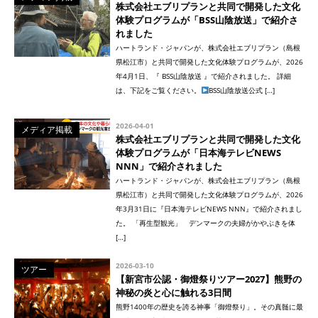
株式会社エブリプランと共同で開発した文化
体験プログラムが「BSS山陰放送」で紹介さ
れました
ハートランド・ジャパンが、株式会社エブリプラン（島根
県松江市）と共同で開発した文化体験プログラムが、2026
年4月1日、『 BSS山陰放送 』で紹介されました。 詳細
は、下記をご覧ください。
BSS山陰放送公式 […]
2026-04-01
メディア掲載
株式会社エブリプランと共同で開発した文化
体験プログラムが「日本海テレビNEWS
NNN」で紹介されました
ハートランド・ジャパンが、株式会社エブリプラン（島根
県松江市）と共同で開発した文化体験プログラムが、2026
年3月31日に『日本海テレビNEWS NNN』で紹介されまし
た。 「再生型観光」 デンマークの夫婦がかやぶきを体
[…]
2026-03-10
ツアー
【新宮市公認・御燈祭りツアー2027】熊野の
神秘の炎と心に触れる3日間
熊野1400年の歴史を誇る神事「御燈祭り」。その真髄に最