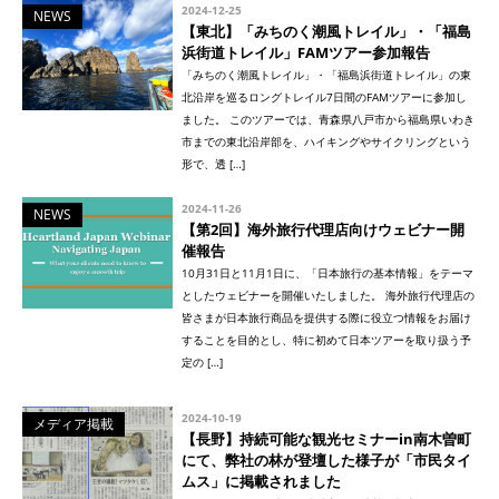
2024-12-25
NEWS
【東北】「みちのく潮風トレイル」・「福島
浜街道トレイル」FAMツアー参加報告
「みちのく潮風トレイル」・「福島浜街道トレイル」の東
北沿岸を巡るロングトレイル7日間のFAMツアーに参加し
ました。 このツアーでは、青森県八戸市から福島県いわき
市までの東北沿岸部を、ハイキングやサイクリングという
形で、透 […]
2024-11-26
NEWS
【第2回】海外旅行代理店向けウェビナー開
催報告
10月31日と11月1日に、「日本旅行の基本情報」をテーマ
としたウェビナーを開催いたしました。 海外旅行代理店の
皆さまが日本旅行商品を提供する際に役立つ情報をお届け
することを目的とし、特に初めて日本ツアーを取り扱う予
定の […]
2024-10-19
メディア掲載
【長野】持続可能な観光セミナーin南木曽町
にて、弊社の林が登壇した様子が「市民タイ
ムス」に掲載されました