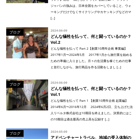
ジャパンの強みは、日本全国をカバーしていること、ウォ
ーキングだけでなくサイクリングやカヤッキングなどのマ
[…]
2024-06-09
ブログ
どんな犠牲を払って、何と闘っているのか？
Vol.2
どんな犠牲を払って Part 2【創業10周年企画 事業編】
2017年1月〜2024年5月 2017年1月から旅行業を始める
ための準備に入りました。月々の生活費を稼ぐための仕事
と並行しながら、旅行商品を作る活動をしまし […]
2024-06-09
ブログ
どんな犠牲を払って、何と闘っているのか？
Vol.1
どんな犠牲を払って Part 1 【創業10周年企画 起業編】
2014年6月〜2016年12月 2024年6月2日、立ち上げた法
人リベルタ株式会社は10期目を終えました。決算的にはこ
の10期目は過去最高の売上高を記録す […]
2024-05-09
ブログ
アドベンチャートラベル、地域の受入体制の