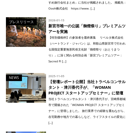
すめ旅行会社まとめ」に当社が掲載されました。 掲載先：
Oooh株式会社 https://www. […]
2026-01-15
プレスリリース
新宮市唯一の公認「御燈祭り」プレミアムツ
アーを実施
【特別価格枠】の参加者を最終募集 リベルタ株式会社
（ハートランド・ジャパン）は、和歌山県新宮市で行われ
る国指定重要無形民俗文化財「御燈祭り（おとうまつ
り）」に深く関わる特別企画「新宮プレミアムツアー：
Sacred Fl […]
2025-11-05
NEWS
【登壇レポート公開】当社トラベルコンサル
タント・津川香代子が、「WOMAN
PROJECT スタートアップセミナー」に登壇
当社トラベルコンサルタント・津川香代子が、宮崎県都城
市で開催された「WOMAN PROJECT スタートアップセミ
ナー」に登壇しました。 旅行業界での経験を重ねながら、
在宅勤務や地方での暮らしなど、ライフスタイルの変化に
[…]