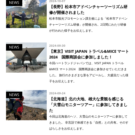
2024-10-07
NEWS
【長野】松本市アドベンチャーツーリズム研
修が開催されました
松本市観光プロモーション課主催による「松本市アドベン
チャーツーリズム研修」が開催され、2日間にわたり研修
が行われた様子をお伝えします。
2024-09-30
NEWS
【東京】VISIT JAPAN トラベル&MICE マート
2024 国際商談会に参加しました！
今回ハートランドジャパンでは、VISIT JAPAN トラベル
&MICE マート2024 国際商談会に参加させていただきま
した。 旅行のさまざまな形をアピールし、大盛況だった様
子をお伝えします。
2024-09-24
NEWS
【北海道】北の大地、雄大な景観を感じる
「大雪山モニターツアー」に参加してきまし
た
今回は北海道のヘソ、大雪山のモニターツアーに参加して
きました。 非言語で体感できる「自然」との共有。そのす
ばらしさをお伝えします。