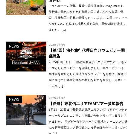
トラベルチーム所属、長崎・佐世保在住のMayumiです。
旅行業に携わるかたわら陶芸の里に近い小さな集落で農
家・生産加工、竹林の管理をしています。 先日、デンマー
クから7名のお客様を地元へ迎え入れ、田舎体験を提供し
ました。 […]
2025-04-14
NEWS
【第4回】海外旅行代理店向けウェビナー開
催報告
2025年3月31日、「銀の馬車道サイクリングツアー」をテ
ーマとしたウェビナーを開催しました。本ウェビナーは、
兵庫県を舞台としたサイクリングツアーを題材に、欧米市
場に向けて日本旅行商品の新たな魅力を発信し、定番ルー
ト以外 […]
2025-04-07
NEWS
【長野】東北信エリアFAMツアー参加報告
3月24－27日まで長野県東北信エリアのAT（アドベンチャ
ーツーリズム）コンテンツ満載のFAMトリップに参加して
きました。 ラグビーなどスポーツの高地トレーニングの盛
んな菅平高原は、大笹街道という善光寺から中山道へのバ
イ […]