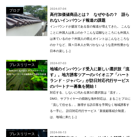
2024-07-04
ブログ
高付加価値商品とは？ なぜやるの？ 語ら
れないインバウンド報道の課題
インバウンドが盛況である旨の報道が増えてきた。 こんな
ことに外国人は喜ぶのか？こんな辺鄙なところにも外国人
は来ているのか？外国人の萌えポイントはこんなところな
のか？など、我々日本人が気づかないような意外性豊かな
日本の楽し […]
2024-07-03
プレスリリース
地域のインバウンド受入に新しい選択肢「流
す」。地方誘客ツアーのパイオニア「ハート
ランド・ジャパン」が訪日対応代行サービス
のパートナー募集を開始！
対応する、しないに代わる第3の選択肢は「流す」。
DMO、サプライヤーの煩雑な海外対応は、まるごとプロに
「流して任せる」。激増する訪日客を手間なく地域誘客す
る一手に。 訪日対応代行サービス「新規顧客紹介制度」
は、地域に来た […]
2024-06-13
プレスリリース