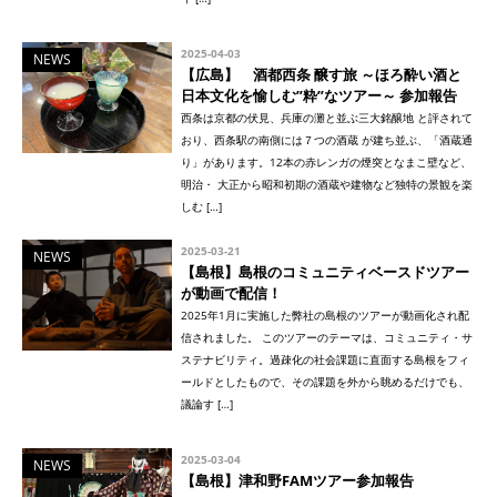
2025-04-03
NEWS
【広島】 酒都西条 醸す旅 ～ほろ酔い酒と
日本文化を愉しむ”粋”なツアー～ 参加報告
西条は京都の伏見、兵庫の灘と並ぶ三大銘醸地 と評されて
おり、西条駅の南側には７つの酒蔵 が建ち並ぶ、「酒蔵通
り」があります。12本の赤レンガの煙突となまこ壁など、
明治・ 大正から昭和初期の酒蔵や建物など独特の景観を楽
しむ […]
2025-03-21
NEWS
【島根】島根のコミュニティベースドツアー
が動画で配信！
2025年1月に実施した弊社の島根のツアーが動画化され配
信されました。 このツアーのテーマは、コミュニティ・サ
ステナビリティ。過疎化の社会課題に直面する島根をフィ
ールドとしたもので、その課題を外から眺めるだけでも、
議論す […]
2025-03-04
NEWS
【島根】津和野FAMツアー参加報告