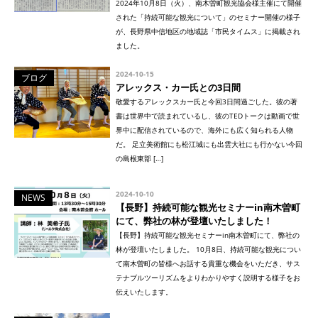
2024年10月8日（火）、南木曽町観光協会様主催にて開催
された「持続可能な観光について」のセミナー開催の様子
が、長野県中信地区の地域誌「市民タイムス」に掲載され
ました。
2024-10-15
ブログ
アレックス・カー氏との3日間
敬愛するアレックスカー氏と今回3日間過ごした。彼の著
書は世界中で読まれているし、彼のTEDトークは動画で世
界中に配信されているので、海外にも広く知られる人物
だ。 足立美術館にも松江城にも出雲大社にも行かない今回
の島根東部 […]
2024-10-10
NEWS
【長野】持続可能な観光セミナーin南木曽町
にて、弊社の林が登壇いたしました！
【長野】持続可能な観光セミナーin南木曽町にて、弊社の
林が登壇いたしました。 10月8日、持続可能な観光につい
て南木曽町の皆様へお話する貴重な機会をいただき、サス
テナブルツーリズムをよりわかりやすく説明する様子をお
伝えいたします。