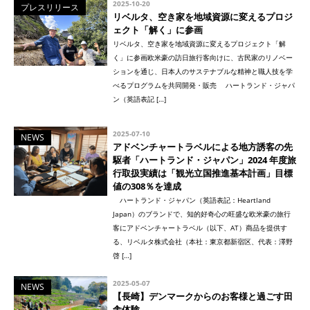
2025-10-20
プレスリリース
リベルタ、空き家を地域資源に変えるプロジ
ェクト「解く」に参画
リベルタ、空き家を地域資源に変えるプロジェクト「解
く」に参画欧米豪の訪日旅行客向けに、古民家のリノベー
ションを通じ、日本人のサステナブルな精神と職人技を学
べるプログラムを共同開発・販売 ハートランド・ジャパ
ン（英語表記 […]
2025-07-10
NEWS
アドベンチャートラベルによる地方誘客の先
駆者「ハートランド・ジャパン」2024 年度旅
行取扱実績は「観光立国推進基本計画」目標
値の308％を達成
ハートランド・ジャパン（英語表記：Heartland
Japan）のブランドで、知的好奇心の旺盛な欧米豪の旅行
客にアドベンチャートラベル（以下、AT）商品を提供す
る、リベルタ株式会社（本社：東京都新宿区、代表：澤野
啓 […]
2025-05-07
NEWS
【長崎】デンマークからのお客様と過ごす田
舎体験