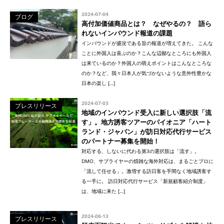
2024-07-04
ブログ
高付加価値商品とは？ なぜやるの？ 語ら
れないインバウンド報道の課題
インバウンドが盛況である旨の報道が増えてきた。 こんな
ことに外国人は喜ぶのか？こんな辺鄙なところにも外国人
は来ているのか？外国人の萌えポイントはこんなところな
のか？など、我々日本人が気づかないような意外性豊かな
日本の楽し […]
2024-07-03
プレスリリース
地域のインバウンド受入に新しい選択肢「流
す」。地方誘客ツアーのパイオニア「ハート
ランド・ジャパン」が訪日対応代行サービス
のパートナー募集を開始！
対応する、しないに代わる第3の選択肢は「流す」。
DMO、サプライヤーの煩雑な海外対応は、まるごとプロに
「流して任せる」。激増する訪日客を手間なく地域誘客す
る一手に。 訪日対応代行サービス「新規顧客紹介制度」
は、地域に来た […]
2024-06-13
プレスリリース