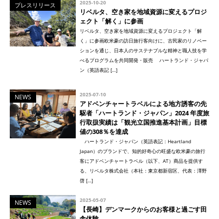
2025-10-20
プレスリリース
リベルタ、空き家を地域資源に変えるプロジ
ェクト「解く」に参画
リベルタ、空き家を地域資源に変えるプロジェクト「解
く」に参画欧米豪の訪日旅行客向けに、古民家のリノベー
ションを通じ、日本人のサステナブルな精神と職人技を学
べるプログラムを共同開発・販売 ハートランド・ジャパ
ン（英語表記 […]
2025-07-10
NEWS
アドベンチャートラベルによる地方誘客の先
駆者「ハートランド・ジャパン」2024 年度旅
行取扱実績は「観光立国推進基本計画」目標
値の308％を達成
ハートランド・ジャパン（英語表記：Heartland
Japan）のブランドで、知的好奇心の旺盛な欧米豪の旅行
客にアドベンチャートラベル（以下、AT）商品を提供す
る、リベルタ株式会社（本社：東京都新宿区、代表：澤野
啓 […]
2025-05-07
NEWS
【長崎】デンマークからのお客様と過ごす田
舎体験