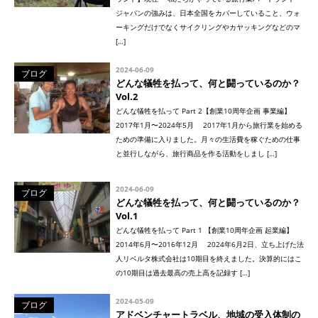
ジャパンの強みは、日本全国をカバーしていること、ウォ
ーキングだけでなくサイクリングやカヤッキングなどのマ
[…]
2024-06-09
ブログ
どんな犠牲を払って、何と闘っているのか？
Vol.2
どんな犠牲を払って Part 2【創業10周年企画 事業編】
2017年1月〜2024年5月 2017年1月から旅行業を始める
ための準備に入りました。月々の生活費を稼ぐための仕事
と並行しながら、旅行商品を作る活動をしまし […]
2024-06-09
ブログ
どんな犠牲を払って、何と闘っているのか？
Vol.1
どんな犠牲を払って Part 1 【創業10周年企画 起業編】
2014年6月〜2016年12月 2024年6月2日、立ち上げた法
人リベルタ株式会社は10期目を終えました。決算的にはこ
の10期目は過去最高の売上高を記録す […]
2024-05-09
ブログ
アドベンチャートラベル、地域の受入体制の