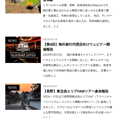
トラベルチーム所属、長崎・佐世保在住のMayumiです。
旅行業に携わるかたわら陶芸の里に近い小さな集落で農
家・生産加工、竹林の管理をしています。 先日、デンマー
クから7名のお客様を地元へ迎え入れ、田舎体験を提供し
ました。 […]
2025-04-14
NEWS
【第4回】海外旅行代理店向けウェビナー開
催報告
2025年3月31日、「銀の馬車道サイクリングツアー」をテ
ーマとしたウェビナーを開催しました。本ウェビナーは、
兵庫県を舞台としたサイクリングツアーを題材に、欧米市
場に向けて日本旅行商品の新たな魅力を発信し、定番ルー
ト以外 […]
2025-04-07
NEWS
【長野】東北信エリアFAMツアー参加報告
3月24－27日まで長野県東北信エリアのAT（アドベンチャ
ーツーリズム）コンテンツ満載のFAMトリップに参加して
きました。 ラグビーなどスポーツの高地トレーニングの盛
んな菅平高原は、大笹街道という善光寺から中山道へのバ
イ […]