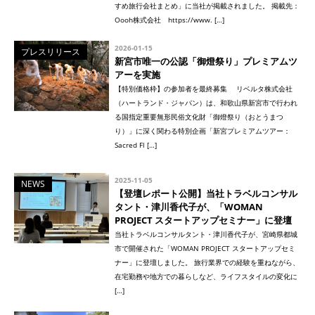
すめ旅行会社まとめ」に当社が掲載されました。 掲載先：
Oooh株式会社 https://www. […]
2026-01-15
プレスリリース
新宮市唯一の公認「御燈祭り」プレミアムツ
アーを実施
【特別価格枠】の参加者を最終募集 リベルタ株式会社
（ハートランド・ジャパン）は、和歌山県新宮市で行われ
る国指定重要無形民俗文化財「御燈祭り（おとうまつ
り）」に深く関わる特別企画「新宮プレミアムツアー：
Sacred Fl […]
2025-11-05
NEWS
【登壇レポート公開】当社トラベルコンサル
タント・津川香代子が、「WOMAN
PROJECT スタートアップセミナー」に登壇
当社トラベルコンサルタント・津川香代子が、宮崎県都城
市で開催された「WOMAN PROJECT スタートアップセミ
ナー」に登壇しました。 旅行業界での経験を重ねながら、
在宅勤務や地方での暮らしなど、ライフスタイルの変化に
[…]