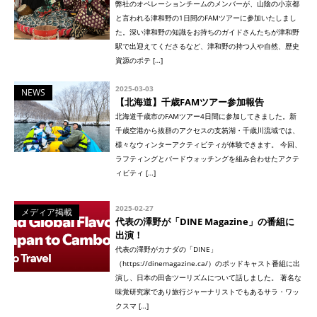
弊社のオペレーションチームのメンバーが、山陰の小京都
と言われる津和野の1日間のFAMツアーに参加いたしまし
た。深い津和野の知識をお持ちのガイドさんたちが津和野
駅で出迎えてくださるなど、津和野の持つ人や自然、歴史
資源のポテ […]
2025-03-03
NEWS
【北海道】千歳FAMツアー参加報告
北海道千歳市のFAMツアー4日間に参加してきました。新
千歳空港から抜群のアクセスの支笏湖・千歳川流域では、
様々なウィンターアクティビティが体験できます。 今回、
ラフティングとバードウォッチングを組み合わせたアクテ
ィビティ […]
2025-02-27
メディア掲載
代表の澤野が「DINE Magazine」の番組に
出演！
代表の澤野がカナダの「DINE」
（https://dinemagazine.ca/）のポッドキャスト番組に出
演し、日本の田舎ツーリズムについて話しました。 著名な
味覚研究家であり旅行ジャーナリストでもあるサラ・ワッ
クスマ […]