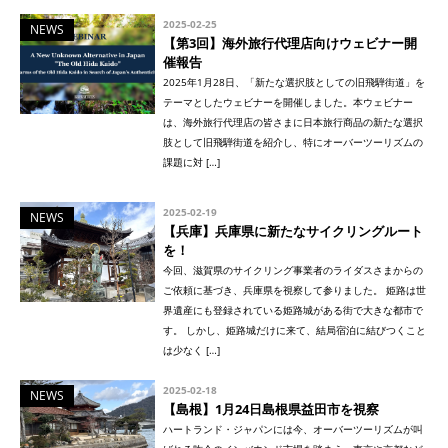
2025-02-25
NEWS
【第3回】海外旅行代理店向けウェビナー開
催報告
2025年1月28日、「新たな選択肢としての旧飛騨街道」を
テーマとしたウェビナーを開催しました。本ウェビナー
は、海外旅行代理店の皆さまに日本旅行商品の新たな選択
肢として旧飛騨街道を紹介し、特にオーバーツーリズムの
課題に対 […]
2025-02-19
NEWS
【兵庫】兵庫県に新たなサイクリングルート
を！
今回、滋賀県のサイクリング事業者のライダスさまからの
ご依頼に基づき、兵庫県を視察して参りました。 姫路は世
界遺産にも登録されている姫路城がある街で大きな都市で
す。 しかし、姫路城だけに来て、結局宿泊に結びつくこと
は少なく […]
2025-02-18
NEWS
【島根】1月24日島根県益田市を視察
ハートランド・ジャパンには今、オーバーツーリズムが叫