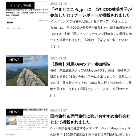
2026-02-18
メディア掲載
「やまとごころ.jp」に、当社COO林美希子が
参加したセミナーレポートが掲載されました
インバウンドで地域を元気にするメディア「やまとごこ
ろ.jp」に、当社COO林美希子が参加した、日本政府観光局
（JNTO）主催「国内ネットワーキング研修会」の開催レポ
ートが掲載されました。 詳細は、下記よりご覧ください。
こ […]
2026-01-28
NEWS
【長崎】対馬FAMツアー参加報告
長崎・県北在住スタッフのMayumiです。先日、長崎県の
対馬を巡る2泊3日のFAMツアーに参加しました。偶然にも
その後、某海外メディアの「2026年に行くべき旅先」に長
崎が選ばれ、うれしい話題となっています。 今回のツア
[…]
2026-01-27
NEWS
国内旅行＆専門旅行に強いおすすめ旅行会社
として掲載されました
Oooh株式会社の運営するメディア「Oooh Magazine」内
の記事「【2025年最新版】国内旅行＆専門旅行に強いおす