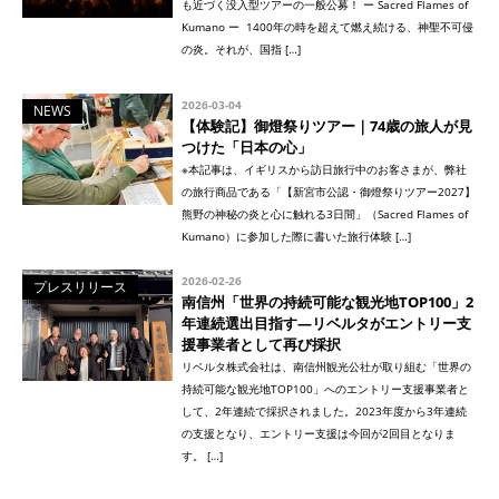
も近づく没入型ツアーの一般公募！ ー Sacred Flames of
Kumano ー 1400年の時を超えて燃え続ける、神聖不可侵
の炎。それが、国指 […]
2026-03-04
NEWS
【体験記】御燈祭りツアー｜74歳の旅人が見
つけた「日本の心」
※本記事は、イギリスから訪日旅行中のお客さまが、弊社
の旅行商品である「【新宮市公認・御燈祭りツアー2027】
熊野の神秘の炎と心に触れる3日間」（Sacred Flames of
Kumano）に参加した際に書いた旅行体験 […]
2026-02-26
プレスリリース
南信州「世界の持続可能な観光地TOP100」2
年連続選出目指す—リベルタがエントリー支
援事業者として再び採択
リベルタ株式会社は、南信州観光公社が取り組む「世界の
持続可能な観光地TOP100」へのエントリー支援事業者と
して、2年連続で採択されました。2023年度から3年連続
の支援となり、エントリー支援は今回が2回目となりま
す。 […]