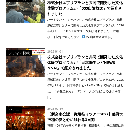
株式会社エブリプランと共同で開発した文化
体験プログラムが「BSS山陰放送」で紹介さ
れました
ハートランド・ジャパンが、株式会社エブリプラン（島根
県松江市）と共同で開発した文化体験プログラムが、2026
年4月1日、『 BSS山陰放送 』で紹介されました。 詳細
は、下記をご覧ください。
BSS山陰放送公式 […]
2026-04-01
メディア掲載
株式会社エブリプランと共同で開発した文化
体験プログラムが「日本海テレビNEWS
NNN」で紹介されました
ハートランド・ジャパンが、株式会社エブリプラン（島根
県松江市）と共同で開発した文化体験プログラムが、2026
年3月31日に『日本海テレビNEWS NNN』で紹介されまし
た。 「再生型観光」 デンマークの夫婦がかやぶきを体
[…]
2026-03-10
ツアー
【新宮市公認・御燈祭りツアー2027】熊野の
神秘の炎と心に触れる3日間
熊野1400年の歴史を誇る神事「御燈祭り」。その真髄に最