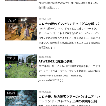
代表の澤野の記事が2023年11月17日に公開されました。
山口県の山陰の […]
2023-11-23
ブログ
コロナの後のインバウンドってどんな感じ？
コロナの後のインバウンドってどんな感じ？ ハートラン
ド・ジャパンは、これまで欧米を100％ターゲットにイン
バウンドに取り組んできました。東京や富士山、京都だけ
ではない、欧米顧客を地域に誘客することによる国際的な
地域活性に […]
2023-10-20
ブログ
ATWS2023北海道に参戦！
2023年9月11日〜9月14日に北海道で開催された「アドベ
ンチャートラベル・ワールドサミット北海道」Adventure
Travel World Summit 2023 Hokkaido,
Japan（ATWS2023 […]
2023-08-04
NEWS
コロナ後、地方誘客ツアーのパイオニア「ハ
ートランド・ジャパン」上期の実績を公開
弊社リベルタ株式会社のインバウンド事業である