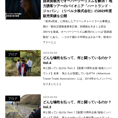
脱表面観光でオーバーツーリズムを解消！ 地
方誘客ツアーのパイオニア「ハートランド・
ジャパン」（リベルタ株式会社）の2023年度
販売実績を公開
「欧米x田舎」に特化したアドベンチャートラベル事業は、
国の「観光立国推進基本計画」目標値を大きく上回る
380％を達成。オーバーツーリズム解消のヒントは“脱表面
観光” にあり。 ～コロナ禍の３年間をはさみ７年。欧米の
アドベ […]
2024-06-09
ブログ
どんな犠牲を払って、何と闘っているのか？
Vol.4
何と闘っているのか Part 2 【創業10周年企画 地域インバ
ウンド】未来 私たちが加盟しているATTA（Adventure
Travel Trade Association）には、2018年からメンバーに
なりました […]
2024-06-09
ブログ
どんな犠牲を払って、何と闘っているのか？
Vol.3
何と闘っているのか Part 1【創業10周年企画 地域インバ
ウンド】現在 私たちがやっている旅行業ハートランド・