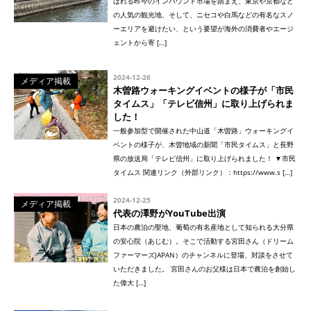
ばれる昨今のインバウンド市場を踏まえ、東京や京都など
の人気の観光地、そして、ニセコや白馬などの有名なスノ
ーエリアを避けたい、という要望が海外の消費者やエージ
ェントから寄 […]
2024-12-26
メディア掲載
木曽路ウォーキングイベントの様子が「市民
タイムス」「テレビ信州」に取り上げられま
した！
一般参加型で開催された中山道「木曽路」ウォーキングイ
ベントの様子が、木曽地域の新聞「市民タイムス」と長野
県の放送局「テレビ信州」に取り上げられました！ ▼市民
タイムス 関連リンク（外部リンク）：https://www.s […]
2024-12-25
メディア掲載
代表の澤野がYouTube出演
日本の農泊の聖地、葡萄の有名産地として知られる大分県
の安心院（あじむ）。そこで活動する宮田さん（ドリーム
ファーマーズJAPAN）のチャンネルに登場、対談をさせて
いただきました。 宮田さんのお父様は日本で農泊を創始し
た偉大 […]