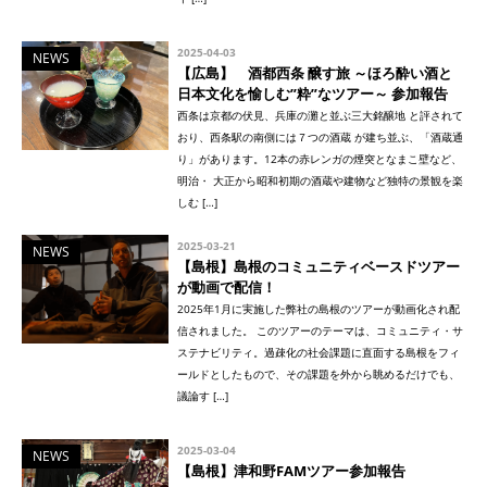
2025-04-03
NEWS
【広島】 酒都西条 醸す旅 ～ほろ酔い酒と
日本文化を愉しむ”粋”なツアー～ 参加報告
西条は京都の伏見、兵庫の灘と並ぶ三大銘醸地 と評されて
おり、西条駅の南側には７つの酒蔵 が建ち並ぶ、「酒蔵通
り」があります。12本の赤レンガの煙突となまこ壁など、
明治・ 大正から昭和初期の酒蔵や建物など独特の景観を楽
しむ […]
2025-03-21
NEWS
【島根】島根のコミュニティベースドツアー
が動画で配信！
2025年1月に実施した弊社の島根のツアーが動画化され配
信されました。 このツアーのテーマは、コミュニティ・サ
ステナビリティ。過疎化の社会課題に直面する島根をフィ
ールドとしたもので、その課題を外から眺めるだけでも、
議論す […]
2025-03-04
NEWS
【島根】津和野FAMツアー参加報告