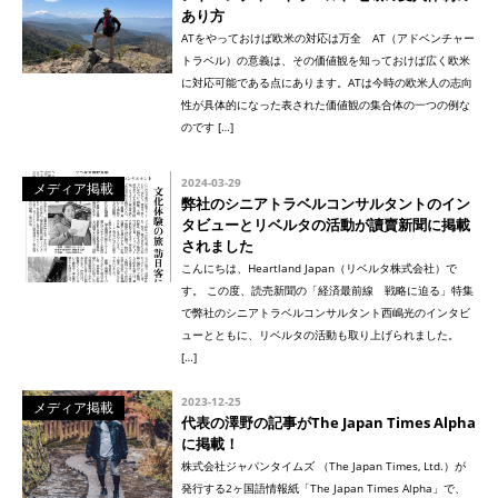
あり方
ATをやっておけば欧米の対応は万全 AT（アドベンチャー
トラベル）の意義は、その価値観を知っておけば広く欧米
に対応可能である点にあります。ATは今時の欧米人の志向
性が具体的になった表された価値観の集合体の一つの例な
のです […]
2024-03-29
メディア掲載
弊社のシニアトラベルコンサルタントのイン
タビューとリベルタの活動が讀賣新聞に掲載
されました
こんにちは、Heartland Japan（リベルタ株式会社）で
す。 この度、読売新聞の「経済最前線 戦略に迫る」特集
で弊社のシニアトラベルコンサルタント西嶋光のインタビ
ューとともに、リベルタの活動も取り上げられました。
[…]
2023-12-25
メディア掲載
代表の澤野の記事がThe Japan Times Alpha
に掲載！
株式会社ジャパンタイムズ （The Japan Times, Ltd.）が
発行する2ヶ国語情報紙「The Japan Times Alpha」で、