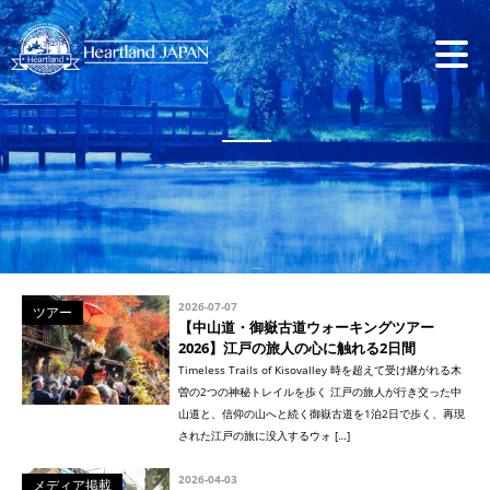
2026-07-07
ツアー
【中山道・御嶽古道ウォーキングツアー
2026】江戸の旅人の心に触れる2日間
Timeless Trails of Kisovalley 時を超えて受け継がれる木
曽の2つの神秘トレイルを歩く 江戸の旅人が行き交った中
山道と、信仰の山へと続く御嶽古道を1泊2日で歩く、再現
された江戸の旅に没入するウォ […]
2026-04-03
メディア掲載