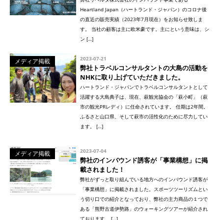
Heartland Japan（ハートランド・ジャパン）のコロナ後
の直近の販売実績（2023年7月現在）をお知らせ致しま
す。 当社の顧客は主に欧米豪です。主にという意味は、シ
ン […]
2023-07-21
メディア掲載
弊社トラベルコンサルタントの大島の活動を
NHKに取り上げていただきました。
ハートランド・ジャパンでトラベルコンサルタントとして
活躍する大島典子は、現在、萩観光協会の「萩小町」（萩
市の観光PRレディ）に任命されています。 任期は2年間。
ふるさと山口県、そして萩市の活性化のために尽力してい
ます。 […]
2023-07-04
メディア掲載
弊社のインバウンド誘客が「事業構想」に掲
載されました！
弊社がずっと取り組んでいる地方へのインバウンド誘客が
「事業構想」に掲載されました。スポーツツーリズムとい
う切り口での紹介となっており、弊社の主力商品の１つで
ある「熊野古道伊勢路」のウォーキングツアーが紹介され
ております。 […]