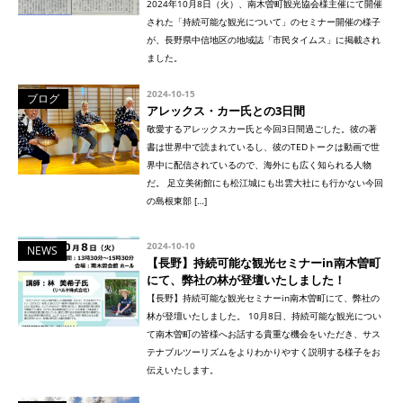
2024年10月8日（火）、南木曽町観光協会様主催にて開催
された「持続可能な観光について」のセミナー開催の様子
が、長野県中信地区の地域誌「市民タイムス」に掲載され
ました。
2024-10-15
ブログ
アレックス・カー氏との3日間
敬愛するアレックスカー氏と今回3日間過ごした。彼の著
書は世界中で読まれているし、彼のTEDトークは動画で世
界中に配信されているので、海外にも広く知られる人物
だ。 足立美術館にも松江城にも出雲大社にも行かない今回
の島根東部 […]
2024-10-10
NEWS
【長野】持続可能な観光セミナーin南木曽町
にて、弊社の林が登壇いたしました！
【長野】持続可能な観光セミナーin南木曽町にて、弊社の
林が登壇いたしました。 10月8日、持続可能な観光につい
て南木曽町の皆様へお話する貴重な機会をいただき、サス
テナブルツーリズムをよりわかりやすく説明する様子をお
伝えいたします。