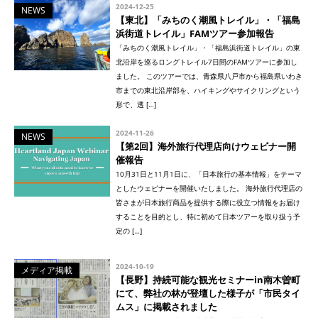
2024-12-25
NEWS
【東北】「みちのく潮風トレイル」・「福島
浜街道トレイル」FAMツアー参加報告
「みちのく潮風トレイル」・「福島浜街道トレイル」の東
北沿岸を巡るロングトレイル7日間のFAMツアーに参加し
ました。 このツアーでは、青森県八戸市から福島県いわき
市までの東北沿岸部を、ハイキングやサイクリングという
形で、透 […]
2024-11-26
NEWS
【第2回】海外旅行代理店向けウェビナー開
催報告
10月31日と11月1日に、「日本旅行の基本情報」をテーマ
としたウェビナーを開催いたしました。 海外旅行代理店の
皆さまが日本旅行商品を提供する際に役立つ情報をお届け
することを目的とし、特に初めて日本ツアーを取り扱う予
定の […]
2024-10-19
メディア掲載
【長野】持続可能な観光セミナーin南木曽町
にて、弊社の林が登壇した様子が「市民タイ
ムス」に掲載されました