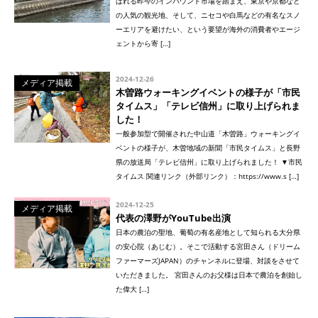
ばれる昨今のインバウンド市場を踏まえ、東京や京都など
の人気の観光地、そして、ニセコや白馬などの有名なスノ
ーエリアを避けたい、という要望が海外の消費者やエージ
ェントから寄 […]
2024-12-26
メディア掲載
木曽路ウォーキングイベントの様子が「市民
タイムス」「テレビ信州」に取り上げられま
した！
一般参加型で開催された中山道「木曽路」ウォーキングイ
ベントの様子が、木曽地域の新聞「市民タイムス」と長野
県の放送局「テレビ信州」に取り上げられました！ ▼市民
タイムス 関連リンク（外部リンク）：https://www.s […]
2024-12-25
メディア掲載
代表の澤野がYouTube出演
日本の農泊の聖地、葡萄の有名産地として知られる大分県
の安心院（あじむ）。そこで活動する宮田さん（ドリーム
ファーマーズJAPAN）のチャンネルに登場、対談をさせて
いただきました。 宮田さんのお父様は日本で農泊を創始し
た偉大 […]