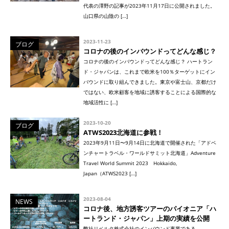
代表の澤野の記事が2023年11月17日に公開されました。
山口県の山陰の […]
2023-11-23
ブログ
コロナの後のインバウンドってどんな感じ？
コロナの後のインバウンドってどんな感じ？ ハートラン
ド・ジャパンは、これまで欧米を100％ターゲットにイン
バウンドに取り組んできました。東京や富士山、京都だけ
ではない、欧米顧客を地域に誘客することによる国際的な
地域活性に […]
2023-10-20
ブログ
ATWS2023北海道に参戦！
2023年9月11日〜9月14日に北海道で開催された「アドベ
ンチャートラベル・ワールドサミット北海道」Adventure
Travel World Summit 2023 Hokkaido,
Japan（ATWS2023 […]
2023-08-04
NEWS
コロナ後、地方誘客ツアーのパイオニア「ハ
ートランド・ジャパン」上期の実績を公開
弊社リベルタ株式会社のインバウンド事業である