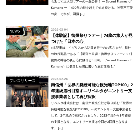
も近づく没入型ツアーの一般公募！ ー Sacred Flames of
Kumano ー 1400年の時を超えて燃え続ける、神聖不可侵
の炎。それが、国指 […]
2026-03-04
NEWS
【体験記】御燈祭りツアー｜74歳の旅人が見
つけた「日本の心」
※本記事は、イギリスから訪日旅行中のお客さまが、弊社
の旅行商品である「【新宮市公認・御燈祭りツアー2027】
熊野の神秘の炎と心に触れる3日間」（Sacred Flames of
Kumano）に参加した際に書いた旅行体験 […]
2026-02-26
プレスリリース
南信州「世界の持続可能な観光地TOP100」2
年連続選出目指す—リベルタがエントリー支
援事業者として再び採択
リベルタ株式会社は、南信州観光公社が取り組む「世界の
持続可能な観光地TOP100」へのエントリー支援事業者と
して、2年連続で採択されました。2023年度から3年連続
の支援となり、エントリー支援は今回が2回目となりま
す。 […]