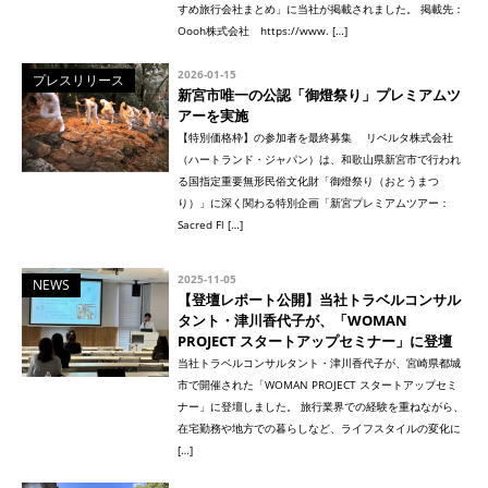
すめ旅行会社まとめ」に当社が掲載されました。 掲載先：
Oooh株式会社 https://www. […]
2026-01-15
プレスリリース
新宮市唯一の公認「御燈祭り」プレミアムツ
アーを実施
【特別価格枠】の参加者を最終募集 リベルタ株式会社
（ハートランド・ジャパン）は、和歌山県新宮市で行われ
る国指定重要無形民俗文化財「御燈祭り（おとうまつ
り）」に深く関わる特別企画「新宮プレミアムツアー：
Sacred Fl […]
2025-11-05
NEWS
【登壇レポート公開】当社トラベルコンサル
タント・津川香代子が、「WOMAN
PROJECT スタートアップセミナー」に登壇
当社トラベルコンサルタント・津川香代子が、宮崎県都城
市で開催された「WOMAN PROJECT スタートアップセミ
ナー」に登壇しました。 旅行業界での経験を重ねながら、
在宅勤務や地方での暮らしなど、ライフスタイルの変化に
[…]