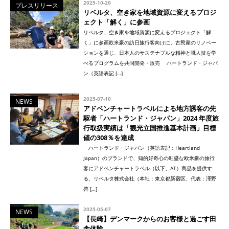
2025-10-20
プレスリリース
リベルタ、空き家を地域資源に変えるプロジ
ェクト「解く」に参画
リベルタ、空き家を地域資源に変えるプロジェクト「解
く」に参画欧米豪の訪日旅行客向けに、古民家のリノベー
ションを通じ、日本人のサステナブルな精神と職人技を学
べるプログラムを共同開発・販売 ハートランド・ジャパ
ン（英語表記 […]
2025-07-10
NEWS
アドベンチャートラベルによる地方誘客の先
駆者「ハートランド・ジャパン」2024 年度旅
行取扱実績は「観光立国推進基本計画」目標
値の308％を達成
ハートランド・ジャパン（英語表記：Heartland
Japan）のブランドで、知的好奇心の旺盛な欧米豪の旅行
客にアドベンチャートラベル（以下、AT）商品を提供す
る、リベルタ株式会社（本社：東京都新宿区、代表：澤野
啓 […]
2025-05-07
NEWS
【長崎】デンマークからのお客様と過ごす田
舎体験