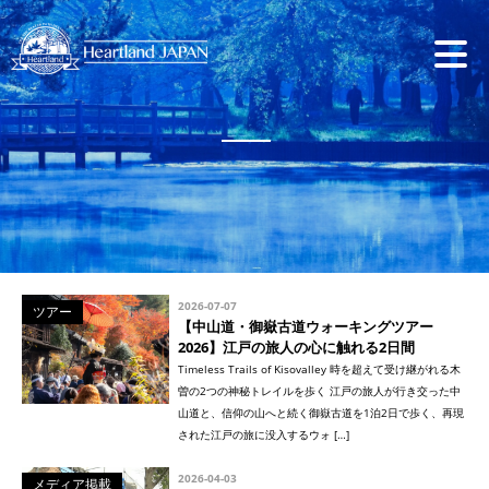
2026-07-07
ツアー
【中山道・御嶽古道ウォーキングツアー
2026】江戸の旅人の心に触れる2日間
Timeless Trails of Kisovalley 時を超えて受け継がれる木
曽の2つの神秘トレイルを歩く 江戸の旅人が行き交った中
山道と、信仰の山へと続く御嶽古道を1泊2日で歩く、再現
された江戸の旅に没入するウォ […]
2026-04-03
メディア掲載