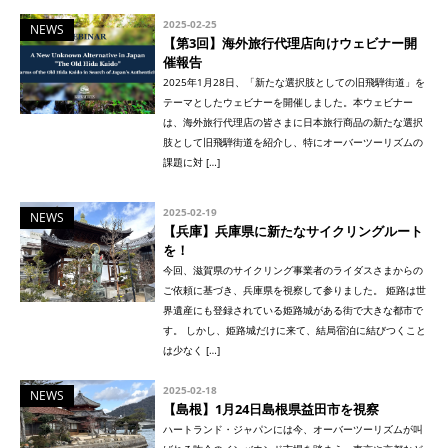
2025-02-25
NEWS
【第3回】海外旅行代理店向けウェビナー開
催報告
2025年1月28日、「新たな選択肢としての旧飛騨街道」を
テーマとしたウェビナーを開催しました。本ウェビナー
は、海外旅行代理店の皆さまに日本旅行商品の新たな選択
肢として旧飛騨街道を紹介し、特にオーバーツーリズムの
課題に対 […]
2025-02-19
NEWS
【兵庫】兵庫県に新たなサイクリングルート
を！
今回、滋賀県のサイクリング事業者のライダスさまからの
ご依頼に基づき、兵庫県を視察して参りました。 姫路は世
界遺産にも登録されている姫路城がある街で大きな都市で
す。 しかし、姫路城だけに来て、結局宿泊に結びつくこと
は少なく […]
2025-02-18
NEWS
【島根】1月24日島根県益田市を視察
ハートランド・ジャパンには今、オーバーツーリズムが叫