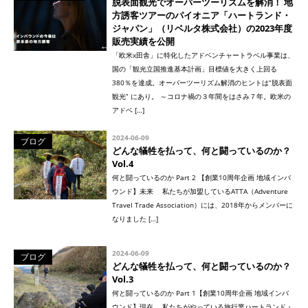
脱表面観光でオーバーツーリズムを解消！ 地
方誘客ツアーのパイオニア「ハートランド・
ジャパン」（リベルタ株式会社）の2023年度
販売実績を公開
「欧米x田舎」に特化したアドベンチャートラベル事業は、
国の「観光立国推進基本計画」目標値を大きく上回る
380％を達成。オーバーツーリズム解消のヒントは“脱表面
観光” にあり。 ～コロナ禍の３年間をはさみ７年。欧米の
アドベ […]
2024-06-09
ブログ
どんな犠牲を払って、何と闘っているのか？
Vol.4
何と闘っているのか Part 2 【創業10周年企画 地域インバ
ウンド】未来 私たちが加盟しているATTA（Adventure
Travel Trade Association）には、2018年からメンバーに
なりました […]
2024-06-09
ブログ
どんな犠牲を払って、何と闘っているのか？
Vol.3
何と闘っているのか Part 1【創業10周年企画 地域インバ
ウンド】現在 私たちがやっている旅行業ハートランド・