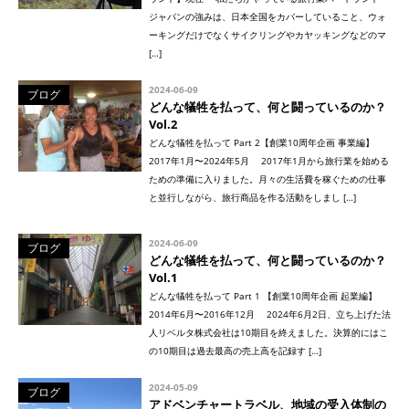
ジャパンの強みは、日本全国をカバーしていること、ウォ
ーキングだけでなくサイクリングやカヤッキングなどのマ
[…]
2024-06-09
ブログ
どんな犠牲を払って、何と闘っているのか？
Vol.2
どんな犠牲を払って Part 2【創業10周年企画 事業編】
2017年1月〜2024年5月 2017年1月から旅行業を始める
ための準備に入りました。月々の生活費を稼ぐための仕事
と並行しながら、旅行商品を作る活動をしまし […]
2024-06-09
ブログ
どんな犠牲を払って、何と闘っているのか？
Vol.1
どんな犠牲を払って Part 1 【創業10周年企画 起業編】
2014年6月〜2016年12月 2024年6月2日、立ち上げた法
人リベルタ株式会社は10期目を終えました。決算的にはこ
の10期目は過去最高の売上高を記録す […]
2024-05-09
ブログ
アドベンチャートラベル、地域の受入体制の