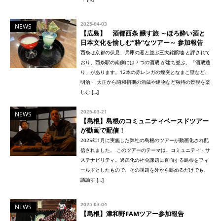
2025-04-03
NEWS
【広島】 酒都西条 醸す旅 ～ほろ酔い酒と
日本文化を愉しむ”粋”なツアー～ 参加報告
西条は京都の伏見、兵庫の灘と並ぶ三大銘醸地 と評されて
おり、西条駅の南側には７つの酒蔵 が建ち並ぶ、「酒蔵通
り」があります。12本の赤レンガの煙突となまこ壁など、
明治・ 大正から昭和初期の酒蔵や建物など独特の景観を楽
しむ […]
2025-03-21
NEWS
【島根】島根のコミュニティベースドツアー
が動画で配信！
2025年1月に実施した弊社の島根のツアーが動画化され配
信されました。 このツアーのテーマは、コミュニティ・サ
ステナビリティ。過疎化の社会課題に直面する島根をフィ
ールドとしたもので、その課題を外から眺めるだけでも、
議論す […]
2025-03-04
NEWS
【島根】津和野FAMツアー参加報告