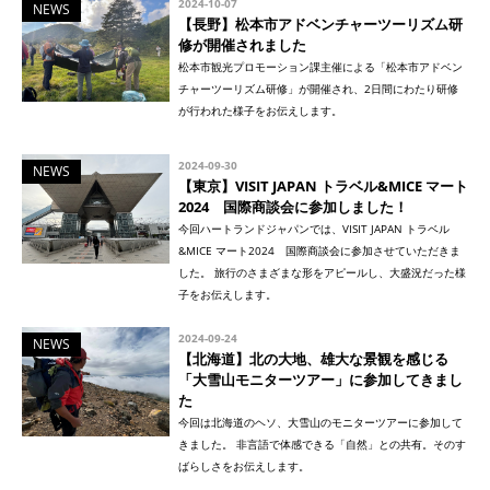
2024-10-07
NEWS
【長野】松本市アドベンチャーツーリズム研
修が開催されました
松本市観光プロモーション課主催による「松本市アドベン
チャーツーリズム研修」が開催され、2日間にわたり研修
が行われた様子をお伝えします。
2024-09-30
NEWS
【東京】VISIT JAPAN トラベル&MICE マート
2024 国際商談会に参加しました！
今回ハートランドジャパンでは、VISIT JAPAN トラベル
&MICE マート2024 国際商談会に参加させていただきま
した。 旅行のさまざまな形をアピールし、大盛況だった様
子をお伝えします。
2024-09-24
NEWS
【北海道】北の大地、雄大な景観を感じる
「大雪山モニターツアー」に参加してきまし
た
今回は北海道のヘソ、大雪山のモニターツアーに参加して
きました。 非言語で体感できる「自然」との共有。そのす
ばらしさをお伝えします。