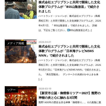
株式会社エブリプランと共同で開発した文化
体験プログラムが「BSS山陰放送」で紹介さ
れました
ハートランド・ジャパンが、株式会社エブリプラン（島根
県松江市）と共同で開発した文化体験プログラムが、2026
年4月1日、『 BSS山陰放送 』で紹介されました。 詳細
は、下記をご覧ください。
BSS山陰放送公式 […]
2026-04-01
メディア掲載
株式会社エブリプランと共同で開発した文化
体験プログラムが「日本海テレビNEWS
NNN」で紹介されました
ハートランド・ジャパンが、株式会社エブリプラン（島根
県松江市）と共同で開発した文化体験プログラムが、2026
年3月31日に『日本海テレビNEWS NNN』で紹介されまし
た。 「再生型観光」 デンマークの夫婦がかやぶきを体
[…]
2026-03-10
ツアー
【新宮市公認・御燈祭りツアー2027】熊野の
神秘の炎と心に触れる3日間
熊野1400年の歴史を誇る神事「御燈祭り」。その真髄に最