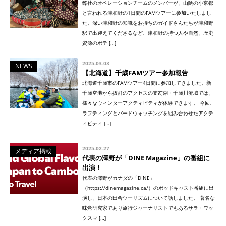
弊社のオペレーションチームのメンバーが、山陰の小京都
と言われる津和野の1日間のFAMツアーに参加いたしまし
た。深い津和野の知識をお持ちのガイドさんたちが津和野
駅で出迎えてくださるなど、津和野の持つ人や自然、歴史
資源のポテ […]
2025-03-03
NEWS
【北海道】千歳FAMツアー参加報告
北海道千歳市のFAMツアー4日間に参加してきました。新
千歳空港から抜群のアクセスの支笏湖・千歳川流域では、
様々なウィンターアクティビティが体験できます。 今回、
ラフティングとバードウォッチングを組み合わせたアクテ
ィビティ […]
2025-02-27
メディア掲載
代表の澤野が「DINE Magazine」の番組に
出演！
代表の澤野がカナダの「DINE」
（https://dinemagazine.ca/）のポッドキャスト番組に出
演し、日本の田舎ツーリズムについて話しました。 著名な
味覚研究家であり旅行ジャーナリストでもあるサラ・ワッ
クスマ […]