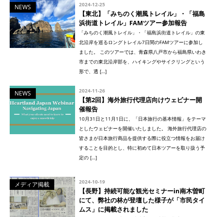
2024-12-25
NEWS
【東北】「みちのく潮風トレイル」・「福島
浜街道トレイル」FAMツアー参加報告
「みちのく潮風トレイル」・「福島浜街道トレイル」の東
北沿岸を巡るロングトレイル7日間のFAMツアーに参加し
ました。 このツアーでは、青森県八戸市から福島県いわき
市までの東北沿岸部を、ハイキングやサイクリングという
形で、透 […]
2024-11-26
NEWS
【第2回】海外旅行代理店向けウェビナー開
催報告
10月31日と11月1日に、「日本旅行の基本情報」をテーマ
としたウェビナーを開催いたしました。 海外旅行代理店の
皆さまが日本旅行商品を提供する際に役立つ情報をお届け
することを目的とし、特に初めて日本ツアーを取り扱う予
定の […]
2024-10-19
メディア掲載
【長野】持続可能な観光セミナーin南木曽町
にて、弊社の林が登壇した様子が「市民タイ
ムス」に掲載されました