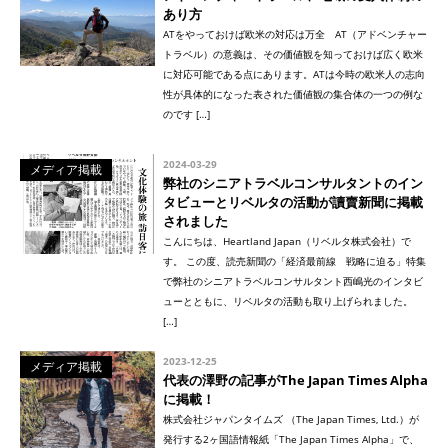
あり方
ATをやっておけば欧米の対応は万全 AT（アドベンチャー
トラベル）の意義は、その価値観を知っておけば広く欧米
に対応可能である点にあります。ATは今時の欧米人の志向
性が具体的になった表された価値観の集合体の一つの例な
のです […]
2024-03-29
メディア掲載
弊社のシニアトラベルコンサルタントのイン
タビューとリベルタの活動が讀賣新聞に掲載
されました
こんにちは、Heartland Japan（リベルタ株式会社）で
す。 この度、読売新聞の「経済最前線 戦略に迫る」特集
で弊社のシニアトラベルコンサルタント西嶋光のインタビ
ューとともに、リベルタの活動も取り上げられました。
[…]
2023-12-25
メディア掲載
代表の澤野の記事がThe Japan Times Alpha
に掲載！
株式会社ジャパンタイムズ （The Japan Times, Ltd.）が
発行する2ヶ国語情報紙「The Japan Times Alpha」で、