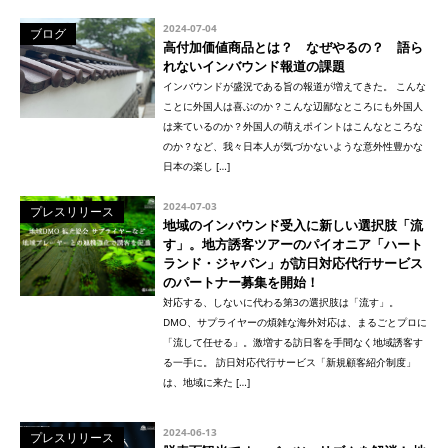
2024-07-04
ブログ
高付加価値商品とは？ なぜやるの？ 語ら
れないインバウンド報道の課題
インバウンドが盛況である旨の報道が増えてきた。 こんな
ことに外国人は喜ぶのか？こんな辺鄙なところにも外国人
は来ているのか？外国人の萌えポイントはこんなところな
のか？など、我々日本人が気づかないような意外性豊かな
日本の楽し […]
2024-07-03
プレスリリース
地域のインバウンド受入に新しい選択肢「流
す」。地方誘客ツアーのパイオニア「ハート
ランド・ジャパン」が訪日対応代行サービス
のパートナー募集を開始！
対応する、しないに代わる第3の選択肢は「流す」。
DMO、サプライヤーの煩雑な海外対応は、まるごとプロに
「流して任せる」。激増する訪日客を手間なく地域誘客す
る一手に。 訪日対応代行サービス「新規顧客紹介制度」
は、地域に来た […]
2024-06-13
プレスリリース