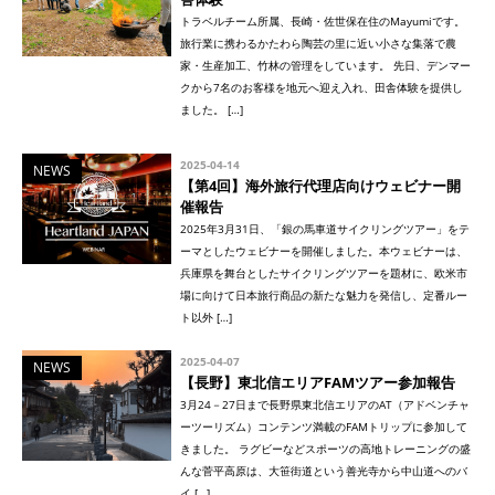
トラベルチーム所属、長崎・佐世保在住のMayumiです。
旅行業に携わるかたわら陶芸の里に近い小さな集落で農
家・生産加工、竹林の管理をしています。 先日、デンマー
クから7名のお客様を地元へ迎え入れ、田舎体験を提供し
ました。 […]
2025-04-14
NEWS
【第4回】海外旅行代理店向けウェビナー開
催報告
2025年3月31日、「銀の馬車道サイクリングツアー」をテ
ーマとしたウェビナーを開催しました。本ウェビナーは、
兵庫県を舞台としたサイクリングツアーを題材に、欧米市
場に向けて日本旅行商品の新たな魅力を発信し、定番ルー
ト以外 […]
2025-04-07
NEWS
【長野】東北信エリアFAMツアー参加報告
3月24－27日まで長野県東北信エリアのAT（アドベンチャ
ーツーリズム）コンテンツ満載のFAMトリップに参加して
きました。 ラグビーなどスポーツの高地トレーニングの盛
んな菅平高原は、大笹街道という善光寺から中山道へのバ
イ […]