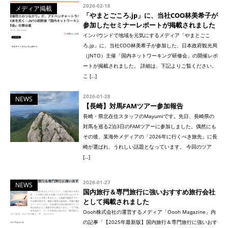
2026-02-18
メディア掲載
「やまとごころ.jp」に、当社COO林美希子が
参加したセミナーレポートが掲載されました
インバウンドで地域を元気にするメディア「やまとごこ
ろ.jp」に、当社COO林美希子が参加した、日本政府観光局
（JNTO）主催「国内ネットワーキング研修会」の開催レポ
ートが掲載されました。 詳細は、下記よりご覧ください。
こ […]
2026-01-28
NEWS
【長崎】対馬FAMツアー参加報告
長崎・県北在住スタッフのMayumiです。先日、長崎県の
対馬を巡る2泊3日のFAMツアーに参加しました。偶然にも
その後、某海外メディアの「2026年に行くべき旅先」に長
崎が選ばれ、うれしい話題となっています。 今回のツア
[…]
2026-01-27
NEWS
国内旅行＆専門旅行に強いおすすめ旅行会社
として掲載されました
Oooh株式会社の運営するメディア「Oooh Magazine」内
の記事「【2025年最新版】国内旅行＆専門旅行に強いおす