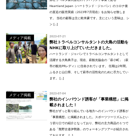
Heartland Japan（ハートランド・ジャパン）のコロナ後
の直近の販売実績（2023年7月現在）をお知らせ致しま
す。 当社の顧客は主に欧米豪です。主にという意味は、シ
ン […]
2023-07-21
メディア掲載
弊社トラベルコンサルタントの大島の活動を
NHKに取り上げていただきました。
ハートランド・ジャパンでトラベルコンサルタントとして
活躍する大島典子は、現在、萩観光協会の「萩小町」（萩
市の観光PRレディ）に任命されています。 任期は2年間。
ふるさと山口県、そして萩市の活性化のために尽力してい
ます。 […]
2023-07-04
メディア掲載
弊社のインバウンド誘客が「事業構想」に掲
載されました！
弊社がずっと取り組んでいる地方へのインバウンド誘客が
「事業構想」に掲載されました。スポーツツーリズムとい
う切り口での紹介となっており、弊社の主力商品の１つで
ある「熊野古道伊勢路」のウォーキングツアーが紹介され
ております。 […]