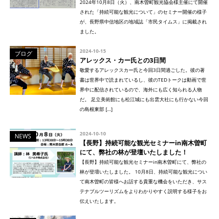
2024年10月8日（火）、南木曽町観光協会様主催にて開催
された「持続可能な観光について」のセミナー開催の様子
が、長野県中信地区の地域誌「市民タイムス」に掲載され
ました。
2024-10-15
ブログ
アレックス・カー氏との3日間
敬愛するアレックスカー氏と今回3日間過ごした。彼の著
書は世界中で読まれているし、彼のTEDトークは動画で世
界中に配信されているので、海外にも広く知られる人物
だ。 足立美術館にも松江城にも出雲大社にも行かない今回
の島根東部 […]
2024-10-10
NEWS
【長野】持続可能な観光セミナーin南木曽町
にて、弊社の林が登壇いたしました！
【長野】持続可能な観光セミナーin南木曽町にて、弊社の
林が登壇いたしました。 10月8日、持続可能な観光につい
て南木曽町の皆様へお話する貴重な機会をいただき、サス
テナブルツーリズムをよりわかりやすく説明する様子をお
伝えいたします。