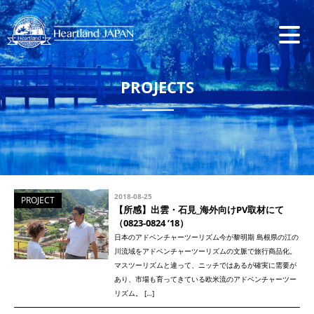
PROJECTS
2018-08-25
PROJECT
【所感】出雲・石見_海外向けPV取材にて
（0823-0824 ’18）
日本のアドベンチャーツーリズム今が黎明期 島根県の江の
川流域をアドベンチャーツーリズムの文脈で旅行商品化。
マスツーリズムと違って、ニッチではあるが確実に需要が
あり、市場も育ってきている欧米流のアドベンチャーツー
リズム。 […]