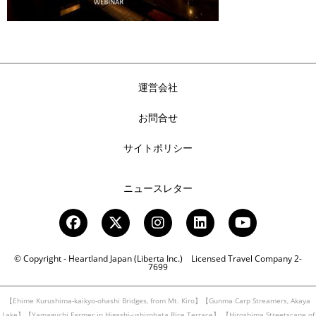
運営会社
お問合せ
サイトポリシー
ニュースレター
© Copyright - Heartland Japan (Liberta Inc.) Licensed Travel Company 2-
7699
【Ehime Kurushima-kaikyo-ohashi Bridges, from Mt. Kiro】【Gunma Carp Streamers, Akaya
Lake】【Yamaguchi Farmer in Higashi-ushirobata Rice Terrace】
【Hiroshima Streetscape of