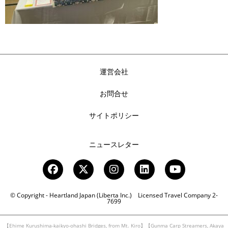
運営会社
お問合せ
サイトポリシー
ニュースレター
© Copyright - Heartland Japan (Liberta Inc.) Licensed Travel Company 2-
7699
【Ehime Kurushima-kaikyo-ohashi Bridges, from Mt. Kiro】【Gunma Carp Streamers, Akaya