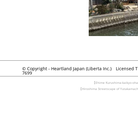
© Copyright - Heartland Japan (Liberta Inc.) Licensed 
7699
【Ehime Kurushima-kaikyo-ohas
【Hiroshima Streetscape of Yutakam