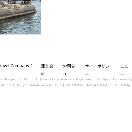
Travel Company 2-
運営会
お問合
サイトポリシ
ニュ
社
せ
ー
ー
hi Bridges, from Mt. Kiro】【Gunma Carp Streamers, Akaya Lake】【Yamaguchi Farmer in Hig
achi-Mitarai】【Niigata Wakabayashi-tei House】©経済産業省、【表示4.0 国際】ライセンス https://cr