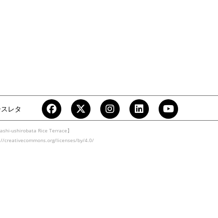
ースレタ
ashi-ushirobata Rice Terrace】
eativecommons.org/licenses/by/4.0/