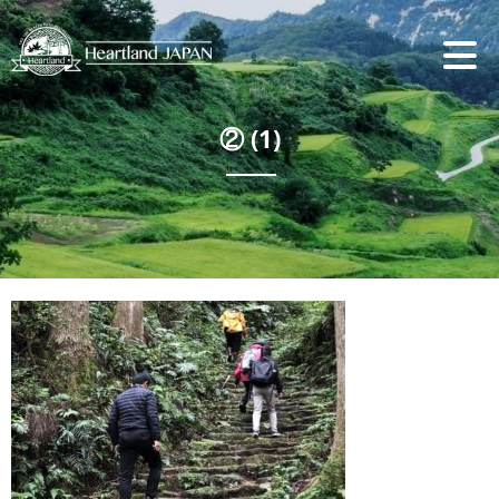
② (1)