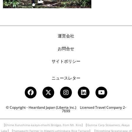
運営会社
お問合せ
サイトポリシー
ニュースレター
© Copyright - Heartland Japan (Liberta Inc.) Licensed Travel Company 2-
7699
【Ehime Kurushima-kaikyo-ohashi Bridges, from Mt. Kiro】【Gunma Carp Streamers, Akaya
Lake】【Yamaguchi Farmer in Higashi-ushirobata Rice Terrace】
【Hiroshima Streetscape of