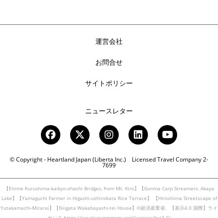
運営会社
お問合せ
サイトポリシー
ニュースレター
© Copyright - Heartland Japan (Liberta Inc.) Licensed Travel Company 2-
7699
【Ehime Kurushima-kaikyo-ohashi Bridges, from Mt. Kiro】【Gunma Carp Streamers, Akaya
Lake】【Yamaguchi Farmer in Higashi-ushirobata Rice Terrace】
【Hiroshima Streetscape of
Yutakamachi-Mitarai】【Niigata Wakabayashi-tei House】©経済産業省、【表示4.0 国際】ライ
センス https://creativecommons.org/licenses/by/4.0/