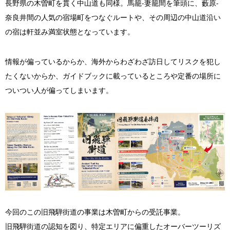
長野県の木曽町を貫く中山道も同様。馬籠-妻籠間を筆頭に、藪原-
奈良井間の人気の宿場町をつなぐルートや、その周辺の中山道沿い
の宿は軒並み満室状態となっています。
情報が偏っているからか、海外からわざわざ訪日してリスクを犯し
たくないからか、ガイドブックに載っているところや定番の場所に
ついつい人が偏ってしまいます。
今回のこの旧飛騨街道の事業は木曽町からの受託事業。
旧飛騨街道の認知を図り、特定エリアに偏重したオーバーツーリズ