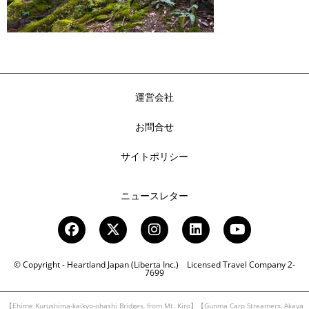
運営会社
お問合せ
サイトポリシー
ニュースレター
© Copyright - Heartland Japan (Liberta Inc.) Licensed Travel Company 2-
7699
【Ehime Kurushima-kaikyo-ohashi Bridges, from Mt. Kiro】【Gunma Carp Streamers, Akaya