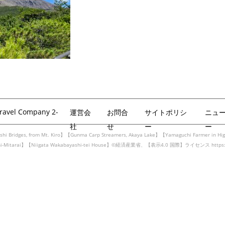
Travel Company 2-
運営会
お問合
サイトポリシ
ニュ
社
せ
ー
ー
hi Bridges, from Mt. Kiro】【Gunma Carp Streamers, Akaya Lake】【Yamaguchi Farmer in Hig
achi-Mitarai】【Niigata Wakabayashi-tei House】©経済産業省、【表示4.0 国際】ライセンス https://cr