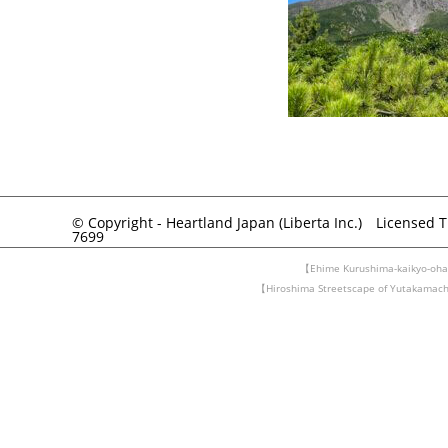
© Copyright - Heartland Japan (Liberta Inc.) Licensed 
7699
【Ehime Kurushima-kaikyo-ohas
【Hiroshima Streetscape of Yutakam