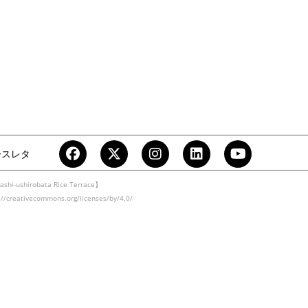
ースレタ
ashi-ushirobata Rice Terrace】
eativecommons.org/licenses/by/4.0/