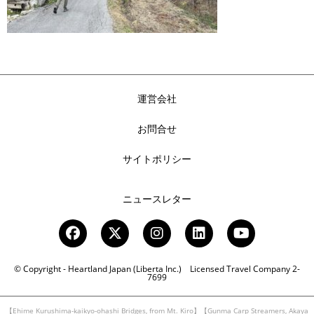
運営会社
お問合せ
サイトポリシー
ニュースレター
© Copyright - Heartland Japan (Liberta Inc.) Licensed Travel Company 2-
7699
【Ehime Kurushima-kaikyo-ohashi Bridges, from Mt. Kiro】【Gunma Carp Streamers, Akaya