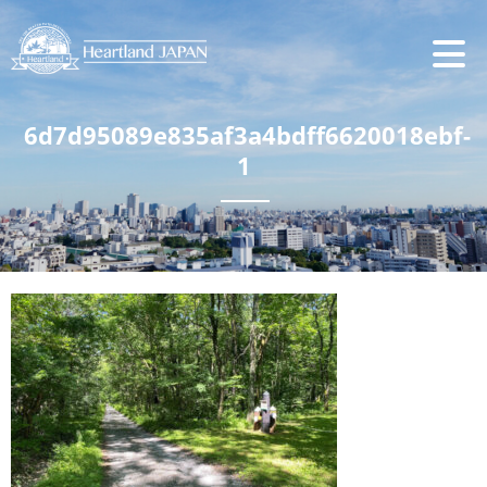
6d7d95089e835af3a4bdff6620018ebf-
1