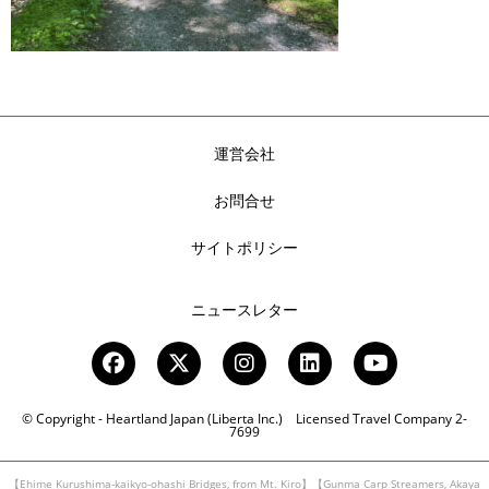
運営会社
お問合せ
サイトポリシー
ニュースレター
© Copyright - Heartland Japan (Liberta Inc.) Licensed Travel Company 2-
7699
【Ehime Kurushima-kaikyo-ohashi Bridges, from Mt. Kiro】【Gunma Carp Streamers, Akaya