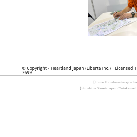
© Copyright - Heartland Japan (Liberta Inc.) Licensed 
7699
【Ehime Kurushima-kaikyo-ohas
【Hiroshima Streetscape of Yutakam