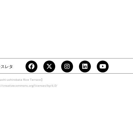
ースレタ
ashi-ushirobata Rice Terrace】
eativecommons.org/licenses/by/4.0/