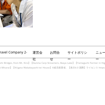
Travel Company 2-
運営会
お問合
サイトポリシ
ニュ
社
せ
ー
ー
hi Bridges, from Mt. Kiro】【Gunma Carp Streamers, Akaya Lake】【Yamaguchi Farmer in Hig
achi-Mitarai】【Niigata Wakabayashi-tei House】©経済産業省、【表示4.0 国際】ライセンス https://cr