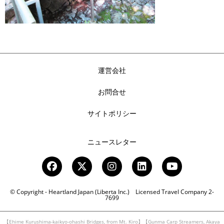
運営会社
お問合せ
サイトポリシー
ニュースレター
© Copyright - Heartland Japan (Liberta Inc.) Licensed Travel Company 2-
7699
【Ehime Kurushima-kaikyo-ohashi Bridges, from Mt. Kiro】【Gunma Carp Streamers, Akaya