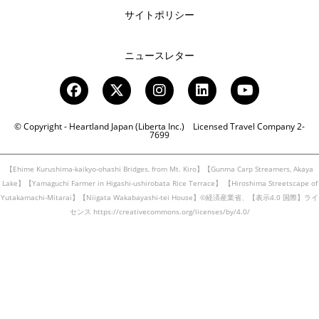
サイトポリシー
ニュースレター
© Copyright - Heartland Japan (Liberta Inc.) Licensed Travel Company 2-
7699
【Ehime Kurushima-kaikyo-ohashi Bridges, from Mt. Kiro】【Gunma Carp Streamers, Akaya
Lake】【Yamaguchi Farmer in Higashi-ushirobata Rice Terrace】
【Hiroshima Streetscape of
Yutakamachi-Mitarai】【Niigata Wakabayashi-tei House】©経済産業省、【表示4.0 国際】ライ
センス https://creativecommons.org/licenses/by/4.0/