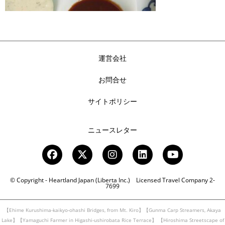
運営会社
お問合せ
サイトポリシー
ニュースレター
© Copyright - Heartland Japan (Liberta Inc.) Licensed Travel Company 2-
7699
【Ehime Kurushima-kaikyo-ohashi Bridges, from Mt. Kiro】【Gunma Carp Streamers, Akaya
Lake】【Yamaguchi Farmer in Higashi-ushirobata Rice Terrace】
【Hiroshima Streetscape of