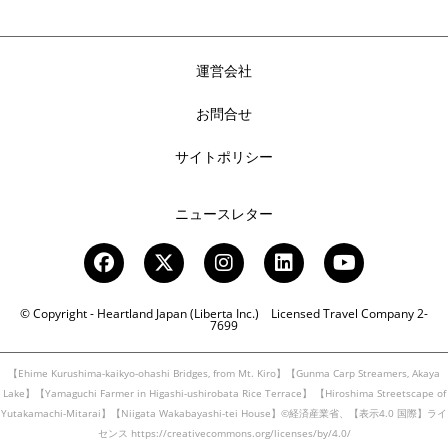
運営会社
お問合せ
サイトポリシー
ニュースレター
© Copyright - Heartland Japan (Liberta Inc.) Licensed Travel Company 2-
7699
【Ehime Kurushima-kaikyo-ohashi Bridges, from Mt. Kiro】【Gunma Carp Streamers, Akaya
Lake】【Yamaguchi Farmer in Higashi-ushirobata Rice Terrace】
【Hiroshima Streetscape of
Yutakamachi-Mitarai】【Niigata Wakabayashi-tei House】©経済産業省、【表示4.0 国際】ライ
センス https://creativecommons.org/licenses/by/4.0/