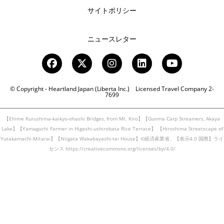
サイトポリシー
ニュースレター
© Copyright - Heartland Japan (Liberta Inc.) Licensed Travel Company 2-
7699
【Ehime Kurushima-kaikyo-ohashi Bridges, from Mt. Kiro】【Gunma Carp Streamers, Akaya
Lake】【Yamaguchi Farmer in Higashi-ushirobata Rice Terrace】
【Hiroshima Streetscape of
Yutakamachi-Mitarai】【Niigata Wakabayashi-tei House】©経済産業省、【表示4.0 国際】ライ
センス https://creativecommons.org/licenses/by/4.0/