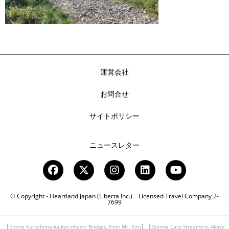
運営会社
お問合せ
サイトポリシー
ニュースレター
© Copyright - Heartland Japan (Liberta Inc.) Licensed Travel Company 2-
7699
【Ehime Kurushima-kaikyo-ohashi Bridges, from Mt. Kiro】【Gunma Carp Streamers, Akaya