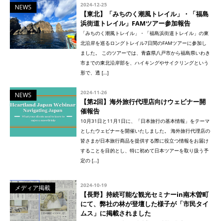
2024-12-25
NEWS
【東北】「みちのく潮風トレイル」・「福島
浜街道トレイル」FAMツアー参加報告
「みちのく潮風トレイル」・「福島浜街道トレイル」の東
北沿岸を巡るロングトレイル7日間のFAMツアーに参加し
ました。 このツアーでは、青森県八戸市から福島県いわき
市までの東北沿岸部を、ハイキングやサイクリングという
形で、透 […]
2024-11-26
NEWS
【第2回】海外旅行代理店向けウェビナー開
催報告
10月31日と11月1日に、「日本旅行の基本情報」をテーマ
としたウェビナーを開催いたしました。 海外旅行代理店の
皆さまが日本旅行商品を提供する際に役立つ情報をお届け
することを目的とし、特に初めて日本ツアーを取り扱う予
定の […]
2024-10-19
メディア掲載
【長野】持続可能な観光セミナーin南木曽町
にて、弊社の林が登壇した様子が「市民タイ
ムス」に掲載されました