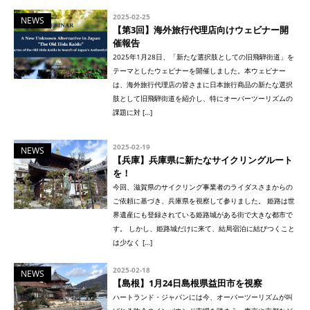
2025-02-25
NEWS
【第3回】海外旅行代理店向けウェビナー開
催報告
2025年1月28日、「新たな選択肢としての旧飛騨街道」を
テーマとしたウェビナーを開催しました。本ウェビナー
は、海外旅行代理店の皆さまに日本旅行商品の新たな選択
肢として旧飛騨街道を紹介し、特にオーバーツーリズムの
課題に対 […]
2025-02-19
NEWS
【兵庫】兵庫県に新たなサイクリングルート
を！
今回、滋賀県のサイクリング事業者のライダスさまからの
ご依頼に基づき、兵庫県を視察して参りました。 姫路は世
界遺産にも登録されている姫路城がある街で大きな都市で
す。 しかし、姫路城だけに来て、結局宿泊に結びつくこと
は少なく […]
2025-02-18
NEWS
【島根】1月24日島根県益田市を視察
ハートランド・ジャパンには今、オーバーツーリズムが叫