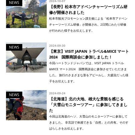
2024-10-07
NEWS
【長野】松本市アドベンチャーツーリズム研
修が開催されました
松本市観光プロモーション課主催による「松本市アドベン
チャーツーリズム研修」が開催され、2日間にわたり研修
が行われた様子をお伝えします。
2024-09-30
NEWS
【東京】VISIT JAPAN トラベル&MICE マート
2024 国際商談会に参加しました！
今回ハートランドジャパンでは、VISIT JAPAN トラベル
&MICE マート2024 国際商談会に参加させていただきま
した。 旅行のさまざまな形をアピールし、大盛況だった様
子をお伝えします。
2024-09-24
NEWS
【北海道】北の大地、雄大な景観を感じる
「大雪山モニターツアー」に参加してきまし
た
今回は北海道のヘソ、大雪山のモニターツアーに参加して
きました。 非言語で体感できる「自然」との共有。そのす
ばらしさをお伝えします。