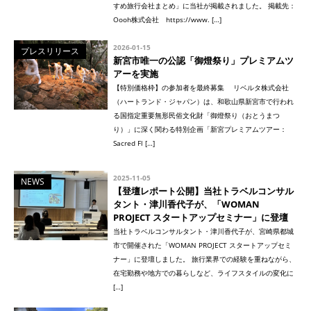
すめ旅行会社まとめ」に当社が掲載されました。 掲載先：
Oooh株式会社 https://www. […]
2026-01-15
プレスリリース
新宮市唯一の公認「御燈祭り」プレミアムツ
アーを実施
【特別価格枠】の参加者を最終募集 リベルタ株式会社
（ハートランド・ジャパン）は、和歌山県新宮市で行われ
る国指定重要無形民俗文化財「御燈祭り（おとうまつ
り）」に深く関わる特別企画「新宮プレミアムツアー：
Sacred Fl […]
2025-11-05
NEWS
【登壇レポート公開】当社トラベルコンサル
タント・津川香代子が、「WOMAN
PROJECT スタートアップセミナー」に登壇
当社トラベルコンサルタント・津川香代子が、宮崎県都城
市で開催された「WOMAN PROJECT スタートアップセミ
ナー」に登壇しました。 旅行業界での経験を重ねながら、
在宅勤務や地方での暮らしなど、ライフスタイルの変化に
[…]