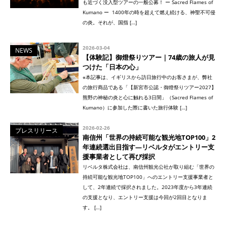
も近づく没入型ツアーの一般公募！ ー Sacred Flames of
Kumano ー 1400年の時を超えて燃え続ける、神聖不可侵
の炎。それが、国指 […]
2026-03-04
NEWS
【体験記】御燈祭りツアー｜74歳の旅人が見
つけた「日本の心」
※本記事は、イギリスから訪日旅行中のお客さまが、弊社
の旅行商品である「【新宮市公認・御燈祭りツアー2027】
熊野の神秘の炎と心に触れる3日間」（Sacred Flames of
Kumano）に参加した際に書いた旅行体験 […]
2026-02-26
プレスリリース
南信州「世界の持続可能な観光地TOP100」2
年連続選出目指す—リベルタがエントリー支
援事業者として再び採択
リベルタ株式会社は、南信州観光公社が取り組む「世界の
持続可能な観光地TOP100」へのエントリー支援事業者と
して、2年連続で採択されました。2023年度から3年連続
の支援となり、エントリー支援は今回が2回目となりま
す。 […]