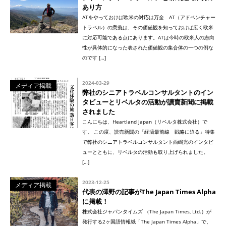
あり方
ATをやっておけば欧米の対応は万全 AT（アドベンチャー
トラベル）の意義は、その価値観を知っておけば広く欧米
に対応可能である点にあります。ATは今時の欧米人の志向
性が具体的になった表された価値観の集合体の一つの例な
のです […]
2024-03-29
メディア掲載
弊社のシニアトラベルコンサルタントのイン
タビューとリベルタの活動が讀賣新聞に掲載
されました
こんにちは、Heartland Japan（リベルタ株式会社）で
す。 この度、読売新聞の「経済最前線 戦略に迫る」特集
で弊社のシニアトラベルコンサルタント西嶋光のインタビ
ューとともに、リベルタの活動も取り上げられました。
[…]
2023-12-25
メディア掲載
代表の澤野の記事がThe Japan Times Alpha
に掲載！
株式会社ジャパンタイムズ （The Japan Times, Ltd.）が
発行する2ヶ国語情報紙「The Japan Times Alpha」で、