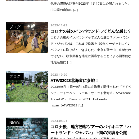
代表の澤野の記事が2023年11月17日に公開されました。
山口県の山陰の […]
2023-11-23
ブログ
コロナの後のインバウンドってどんな感じ？
コロナの後のインバウンドってどんな感じ？ ハートラン
ド・ジャパンは、これまで欧米を100％ターゲットにイン
バウンドに取り組んできました。東京や富士山、京都だけ
ではない、欧米顧客を地域に誘客することによる国際的な
地域活性に […]
2023-10-20
ブログ
ATWS2023北海道に参戦！
2023年9月11日〜9月14日に北海道で開催された「アドベ
ンチャートラベル・ワールドサミット北海道」Adventure
Travel World Summit 2023 Hokkaido,
Japan（ATWS2023 […]
2023-08-04
NEWS
コロナ後、地方誘客ツアーのパイオニア「ハ
ートランド・ジャパン」上期の実績を公開
弊社リベルタ株式会社のインバウンド事業である