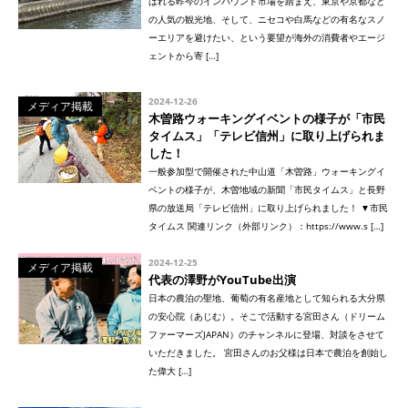
ばれる昨今のインバウンド市場を踏まえ、東京や京都など
の人気の観光地、そして、ニセコや白馬などの有名なスノ
ーエリアを避けたい、という要望が海外の消費者やエージ
ェントから寄 […]
2024-12-26
メディア掲載
木曽路ウォーキングイベントの様子が「市民
タイムス」「テレビ信州」に取り上げられま
した！
一般参加型で開催された中山道「木曽路」ウォーキングイ
ベントの様子が、木曽地域の新聞「市民タイムス」と長野
県の放送局「テレビ信州」に取り上げられました！ ▼市民
タイムス 関連リンク（外部リンク）：https://www.s […]
2024-12-25
メディア掲載
代表の澤野がYouTube出演
日本の農泊の聖地、葡萄の有名産地として知られる大分県
の安心院（あじむ）。そこで活動する宮田さん（ドリーム
ファーマーズJAPAN）のチャンネルに登場、対談をさせて
いただきました。 宮田さんのお父様は日本で農泊を創始し
た偉大 […]