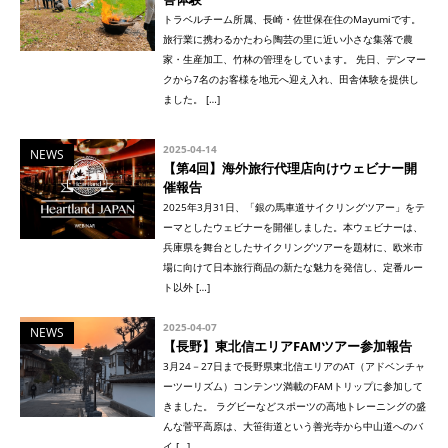
トラベルチーム所属、長崎・佐世保在住のMayumiです。
旅行業に携わるかたわら陶芸の里に近い小さな集落で農
家・生産加工、竹林の管理をしています。 先日、デンマー
クから7名のお客様を地元へ迎え入れ、田舎体験を提供し
ました。 […]
2025-04-14
NEWS
【第4回】海外旅行代理店向けウェビナー開
催報告
2025年3月31日、「銀の馬車道サイクリングツアー」をテ
ーマとしたウェビナーを開催しました。本ウェビナーは、
兵庫県を舞台としたサイクリングツアーを題材に、欧米市
場に向けて日本旅行商品の新たな魅力を発信し、定番ルー
ト以外 […]
2025-04-07
NEWS
【長野】東北信エリアFAMツアー参加報告
3月24－27日まで長野県東北信エリアのAT（アドベンチャ
ーツーリズム）コンテンツ満載のFAMトリップに参加して
きました。 ラグビーなどスポーツの高地トレーニングの盛
んな菅平高原は、大笹街道という善光寺から中山道へのバ
イ […]