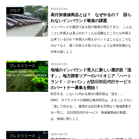
2024-07-04
ブログ
高付加価値商品とは？ なぜやるの？ 語ら
れないインバウンド報道の課題
インバウンドが盛況である旨の報道が増えてきた。 こんな
ことに外国人は喜ぶのか？こんな辺鄙なところにも外国人
は来ているのか？外国人の萌えポイントはこんなところな
のか？など、我々日本人が気づかないような意外性豊かな
日本の楽し […]
2024-07-03
プレスリリース
地域のインバウンド受入に新しい選択肢「流
す」。地方誘客ツアーのパイオニア「ハート
ランド・ジャパン」が訪日対応代行サービス
のパートナー募集を開始！
対応する、しないに代わる第3の選択肢は「流す」。
DMO、サプライヤーの煩雑な海外対応は、まるごとプロに
「流して任せる」。激増する訪日客を手間なく地域誘客す
る一手に。 訪日対応代行サービス「新規顧客紹介制度」
は、地域に来た […]
2024-06-13
プレスリリース