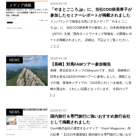
2026-02-18
メディア掲載
「やまとごころ.jp」に、当社COO林美希子が
参加したセミナーレポートが掲載されました
インバウンドで地域を元気にするメディア「やまとごこ
ろ.jp」に、当社COO林美希子が参加した、日本政府観光局
（JNTO）主催「国内ネットワーキング研修会」の開催レポ
ートが掲載されました。 詳細は、下記よりご覧ください。
こ […]
2026-01-28
NEWS
【長崎】対馬FAMツアー参加報告
長崎・県北在住スタッフのMayumiです。先日、長崎県の
対馬を巡る2泊3日のFAMツアーに参加しました。偶然にも
その後、某海外メディアの「2026年に行くべき旅先」に長
崎が選ばれ、うれしい話題となっています。 今回のツア
[…]
2026-01-27
NEWS
国内旅行＆専門旅行に強いおすすめ旅行会社
として掲載されました
Oooh株式会社の運営するメディア「Oooh Magazine」内
の記事「【2025年最新版】国内旅行＆専門旅行に強いおす