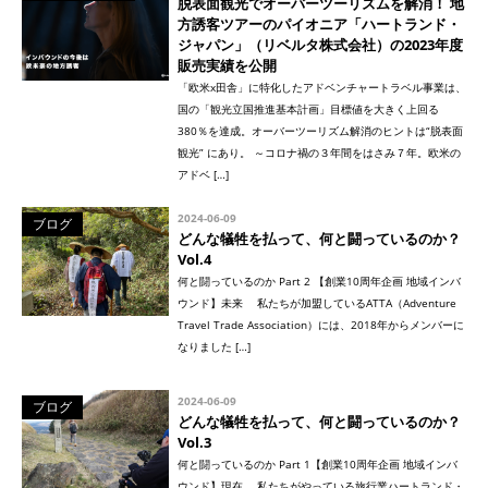
脱表面観光でオーバーツーリズムを解消！ 地
方誘客ツアーのパイオニア「ハートランド・
ジャパン」（リベルタ株式会社）の2023年度
販売実績を公開
「欧米x田舎」に特化したアドベンチャートラベル事業は、
国の「観光立国推進基本計画」目標値を大きく上回る
380％を達成。オーバーツーリズム解消のヒントは“脱表面
観光” にあり。 ～コロナ禍の３年間をはさみ７年。欧米の
アドベ […]
2024-06-09
ブログ
どんな犠牲を払って、何と闘っているのか？
Vol.4
何と闘っているのか Part 2 【創業10周年企画 地域インバ
ウンド】未来 私たちが加盟しているATTA（Adventure
Travel Trade Association）には、2018年からメンバーに
なりました […]
2024-06-09
ブログ
どんな犠牲を払って、何と闘っているのか？
Vol.3
何と闘っているのか Part 1【創業10周年企画 地域インバ
ウンド】現在 私たちがやっている旅行業ハートランド・