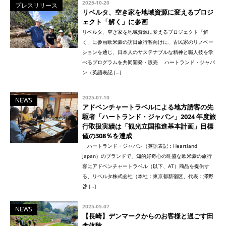
2025-10-20
プレスリリース
リベルタ、空き家を地域資源に変えるプロジ
ェクト「解く」に参画
リベルタ、空き家を地域資源に変えるプロジェクト「解
く」に参画欧米豪の訪日旅行客向けに、古民家のリノベー
ションを通じ、日本人のサステナブルな精神と職人技を学
べるプログラムを共同開発・販売 ハートランド・ジャパ
ン（英語表記 […]
2025-07-10
NEWS
アドベンチャートラベルによる地方誘客の先
駆者「ハートランド・ジャパン」2024 年度旅
行取扱実績は「観光立国推進基本計画」目標
値の308％を達成
ハートランド・ジャパン（英語表記：Heartland
Japan）のブランドで、知的好奇心の旺盛な欧米豪の旅行
客にアドベンチャートラベル（以下、AT）商品を提供す
る、リベルタ株式会社（本社：東京都新宿区、代表：澤野
啓 […]
2025-05-07
NEWS
【長崎】デンマークからのお客様と過ごす田
舎体験