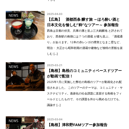
2025-04-03
NEWS
【広島】 酒都西条 醸す旅 ～ほろ酔い酒と
日本文化を愉しむ”粋”なツアー～ 参加報告
西条は京都の伏見、兵庫の灘と並ぶ三大銘醸地 と評されて
おり、西条駅の南側には７つの酒蔵 が建ち並ぶ、「酒蔵通
り」があります。12本の赤レンガの煙突となまこ壁など、
明治・ 大正から昭和初期の酒蔵や建物など独特の景観を楽
しむ […]
2025-03-21
NEWS
【島根】島根のコミュニティベースドツアー
が動画で配信！
2025年1月に実施した弊社の島根のツアーが動画化され配
信されました。 このツアーのテーマは、コミュニティ・サ
ステナビリティ。過疎化の社会課題に直面する島根をフィ
ールドとしたもので、その課題を外から眺めるだけでも、
議論す […]
2025-03-04
NEWS
【島根】津和野FAMツアー参加報告