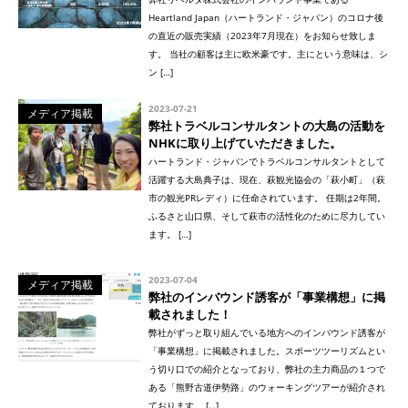
Heartland Japan（ハートランド・ジャパン）のコロナ後
の直近の販売実績（2023年7月現在）をお知らせ致しま
す。 当社の顧客は主に欧米豪です。主にという意味は、シ
ン […]
2023-07-21
メディア掲載
弊社トラベルコンサルタントの大島の活動を
NHKに取り上げていただきました。
ハートランド・ジャパンでトラベルコンサルタントとして
活躍する大島典子は、現在、萩観光協会の「萩小町」（萩
市の観光PRレディ）に任命されています。 任期は2年間。
ふるさと山口県、そして萩市の活性化のために尽力してい
ます。 […]
2023-07-04
メディア掲載
弊社のインバウンド誘客が「事業構想」に掲
載されました！
弊社がずっと取り組んでいる地方へのインバウンド誘客が
「事業構想」に掲載されました。スポーツツーリズムとい
う切り口での紹介となっており、弊社の主力商品の１つで
ある「熊野古道伊勢路」のウォーキングツアーが紹介され
ております。 […]