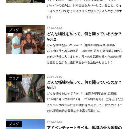
ジャパンの強みは、日本全国をカバーしていること、ウォ
ーキングだけでなくサイクリングやカヤッキングなどのマ
[…]
2024-06-09
ブログ
どんな犠牲を払って、何と闘っているのか？
Vol.2
どんな犠牲を払って Part 2【創業10周年企画 事業編】
2017年1月〜2024年5月 2017年1月から旅行業を始める
ための準備に入りました。月々の生活費を稼ぐための仕事
と並行しながら、旅行商品を作る活動をしまし […]
2024-06-09
ブログ
どんな犠牲を払って、何と闘っているのか？
Vol.1
どんな犠牲を払って Part 1 【創業10周年企画 起業編】
2014年6月〜2016年12月 2024年6月2日、立ち上げた法
人リベルタ株式会社は10期目を終えました。決算的にはこ
の10期目は過去最高の売上高を記録す […]
2024-05-09
ブログ
アドベンチャートラベル、地域の受入体制の