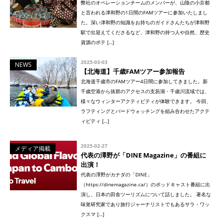
弊社のオペレーションチームのメンバーが、山陰の小京都
と言われる津和野の1日間のFAMツアーに参加いたしまし
た。深い津和野の知識をお持ちのガイドさんたちが津和野
駅で出迎えてくださるなど、津和野の持つ人や自然、歴史
資源のポテ […]
2025-03-03
NEWS
【北海道】千歳FAMツアー参加報告
北海道千歳市のFAMツアー4日間に参加してきました。新
千歳空港から抜群のアクセスの支笏湖・千歳川流域では、
様々なウィンターアクティビティが体験できます。 今回、
ラフティングとバードウォッチングを組み合わせたアクテ
ィビティ […]
2025-02-27
メディア掲載
代表の澤野が「DINE Magazine」の番組に
出演！
代表の澤野がカナダの「DINE」
（https://dinemagazine.ca/）のポッドキャスト番組に出
演し、日本の田舎ツーリズムについて話しました。 著名な
味覚研究家であり旅行ジャーナリストでもあるサラ・ワッ
クスマ […]