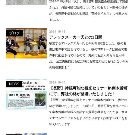
2024年10月8日（火）、南木曽町観光協会様主催にて開催
された「持続可能な観光について」のセミナー開催の様子
が、長野県中信地区の地域誌「市民タイムス」に掲載され
ました。
2024-10-15
ブログ
アレックス・カー氏との3日間
敬愛するアレックスカー氏と今回3日間過ごした。彼の著
書は世界中で読まれているし、彼のTEDトークは動画で世
界中に配信されているので、海外にも広く知られる人物
だ。 足立美術館にも松江城にも出雲大社にも行かない今回
の島根東部 […]
2024-10-10
NEWS
【長野】持続可能な観光セミナーin南木曽町
にて、弊社の林が登壇いたしました！
【長野】持続可能な観光セミナーin南木曽町にて、弊社の
林が登壇いたしました。 10月8日、持続可能な観光につい
て南木曽町の皆様へお話する貴重な機会をいただき、サス
テナブルツーリズムをよりわかりやすく説明する様子をお
伝えいたします。