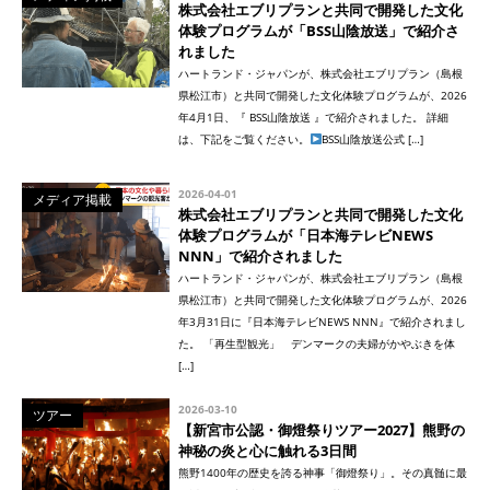
株式会社エブリプランと共同で開発した文化
体験プログラムが「BSS山陰放送」で紹介さ
れました
ハートランド・ジャパンが、株式会社エブリプラン（島根
県松江市）と共同で開発した文化体験プログラムが、2026
年4月1日、『 BSS山陰放送 』で紹介されました。 詳細
は、下記をご覧ください。
BSS山陰放送公式 […]
2026-04-01
メディア掲載
株式会社エブリプランと共同で開発した文化
体験プログラムが「日本海テレビNEWS
NNN」で紹介されました
ハートランド・ジャパンが、株式会社エブリプラン（島根
県松江市）と共同で開発した文化体験プログラムが、2026
年3月31日に『日本海テレビNEWS NNN』で紹介されまし
た。 「再生型観光」 デンマークの夫婦がかやぶきを体
[…]
2026-03-10
ツアー
【新宮市公認・御燈祭りツアー2027】熊野の
神秘の炎と心に触れる3日間
熊野1400年の歴史を誇る神事「御燈祭り」。その真髄に最