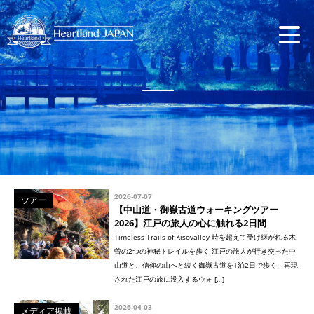
2026-07-07
ツアー
【中山道・御嶽古道ウォーキングツアー
2026】江戸の旅人の心に触れる2日間
Timeless Trails of Kisovalley 時を超えて受け継がれる木
曽の2つの神秘トレイルを歩く 江戸の旅人が行き交った中
山道と、信仰の山へと続く御嶽古道を1泊2日で歩く、再現
された江戸の旅に没入するウォ […]
2026-04-03
メディア掲載